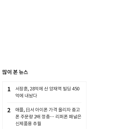
많이 본 뉴스
1
서장훈, 28억에 산 양재역 빌딩 450
억에 내놨다
2
애플, 日서 아이폰 가격 올리자 중고
폰 주문량 2배 껑충… 리퍼폰 패널은
신제품용 추월