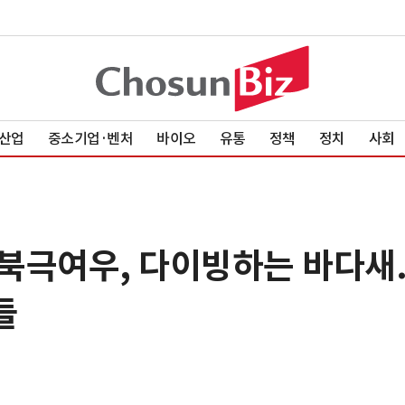
산업
중소기업·벤처
바이오
유통
정책
정치
사회
 북극여우, 다이빙하는 바다새
들