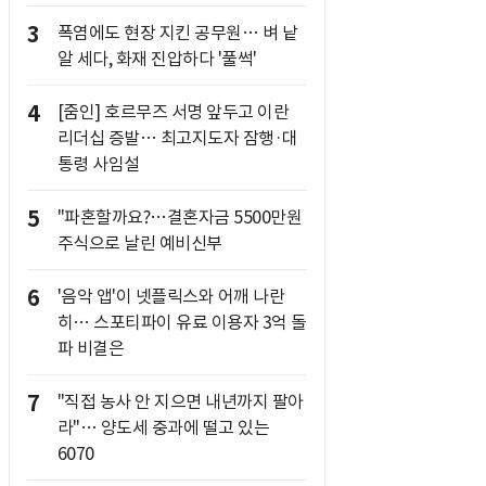
3
폭염에도 현장 지킨 공무원… 벼 낱
알 세다, 화재 진압하다 '풀썩'
4
[줌인] 호르무즈 서명 앞두고 이란
리더십 증발… 최고지도자 잠행·대
통령 사임설
5
"파혼할까요?…결혼자금 5500만원
주식으로 날린 예비신부
6
'음악 앱'이 넷플릭스와 어깨 나란
히… 스포티파이 유료 이용자 3억 돌
파 비결은
7
"직접 농사 안 지으면 내년까지 팔아
라"… 양도세 중과에 떨고 있는
6070