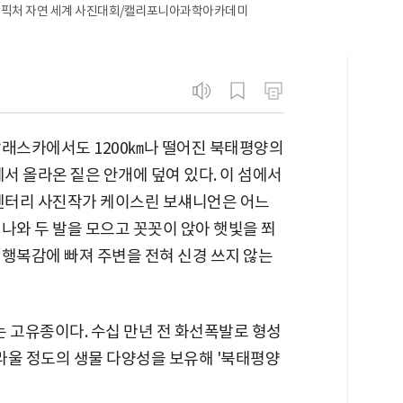
ian/빅픽처 자연 세계 사진대회/캘리포니아과학아카데미
알래스카에서도 1200㎞나 떨어진 북태평양의
에서 올라온 짙은 안개에 덮여 있다. 이 섬에서
큐멘터리 사진작가 케이스린 보섀니언은 어느
나와 두 발을 모으고 꼿꼿이 앉아 햇빛을 쬐
 행복감에 빠져 주변을 전혀 신경 쓰지 않는
고유종이다. 수십 만년 전 화선폭발로 형성
놀라울 정도의 생물 다양성을 보유해 '북태평양