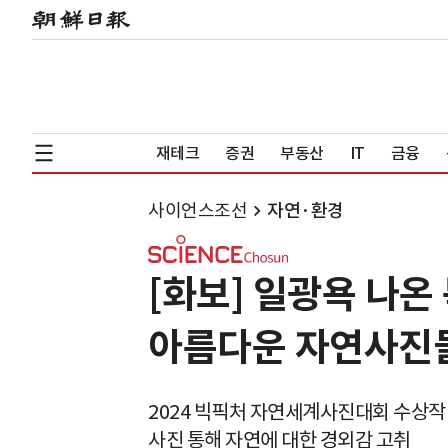
재테크
증권
부동산
IT
금융
사이언스조선
자연·환경
[화보] 일광욕 나온
아름다운 자연사진
2024 빅픽처 자연세계사진대회 수상작
사진 통해 자연에 대한 경외감 고취