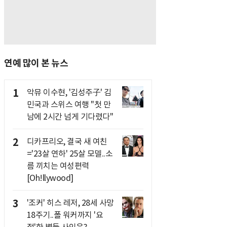
연예 많이 본 뉴스
1
악뮤 이수현, '김성주子' 김
민국과 스위스 여행 "첫 만
남에 2시간 넘게 기다렸다"
2
디카프리오, 결국 새 여친
='23살 연하' 25살 모델..소
름 끼치는 여성편력
[Oh!llywood]
3
'조커' 히스 레저, 28세 사망
18주기..폴 워커까지 '요