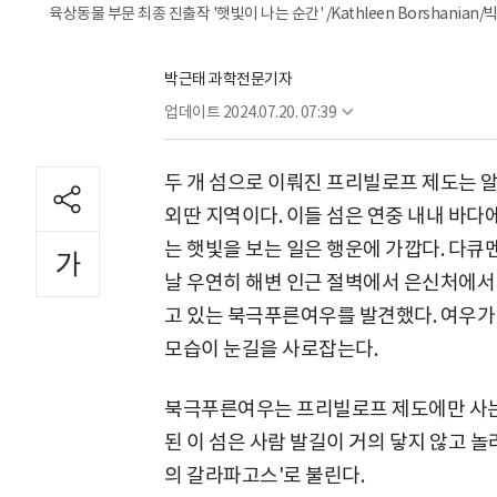
육상동물 부문 최종 진출작 '햇빛이 나는 순간' /Kathleen Borshan
박근태 과학전문기자
업데이트
2024.07.20. 07:39
두 개 섬으로 이뤄진 프리빌로프 제도는 
외딴 지역이다. 이들 섬은 연중 내내 바다
는 햇빛을 보는 일은 행운에 가깝다. 다
날 우연히 해변 인근 절벽에서 은신처에서 
고 있는 북극푸른여우를 발견했다. 여우가
모습이 눈길을 사로잡는다.
북극푸른여우는 프리빌로프 제도에만 사는 
된 이 섬은 사람 발길이 거의 닿지 않고 
의 갈라파고스'로 불린다.