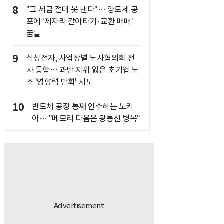
8
"그 세금 절대 못 낸다"… 양도세 공
포에 '제자리 갈아타기·교환 매매'
꿈틀
9
삼성전자, 사업장별 노사협의회 전
사 통합… 과반 지위 잃은 초기업 노
조 '영향력 만회' 시도
10
반도체 공장 통째 인수하는 노키
아… "메모리 다음은 광통신 병목"