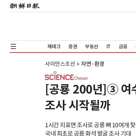
재테크
증권
부동산
IT
금융
사이언스조선
자연·환경
[공룡 200년]③ 
조사 시작될까
1시간 지표면 조사로 공룡 뼈 10여개 
국내 최초로 공룡 화석 발굴 조사 기대