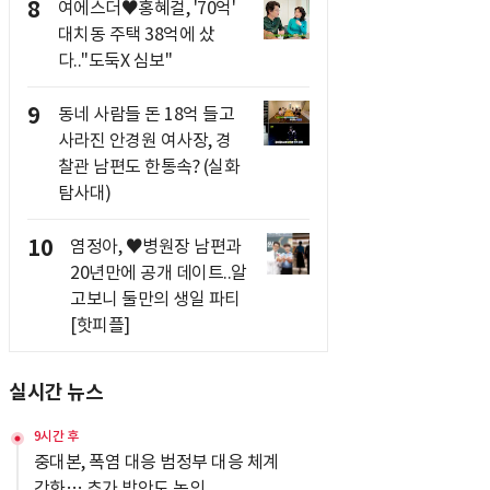
8
여에스더♥홍혜걸, '70억'
대치동 주택 38억에 샀
다.."도둑X 심보"
9
동네 사람들 돈 18억 들고
사라진 안경원 여사장, 경
찰관 남편도 한통속? (실화
탐사대)
10
염정아, ♥병원장 남편과
20년만에 공개 데이트..알
고보니 둘만의 생일 파티
[핫피플]
실시간 뉴스
9시간 후
중대본, 폭염 대응 범정부 대응 체계
강화… 추가 방안도 논의