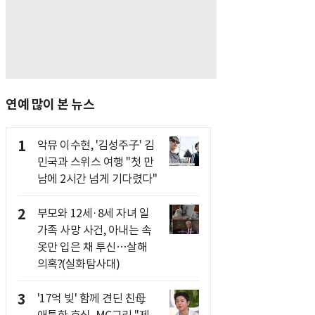
연예 많이 본 뉴스
1
악뮤 이수현, '김성주子' 김
민국과 스위스 여행 "첫 만
남에 2시간 넘게 기다렸다"
2
부모와 12세·8세 자녀 일
가족 사망 사건, 아내는 속
옷만 입은 채 투신…살해
의혹?(실화탐사대)
3
'17억 빚' 함께 견딘 친母