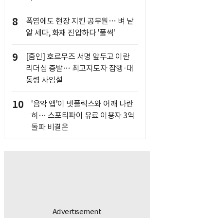
8
폭염에도 현장 지킨 공무원… 벼 낱
알 세다, 화재 진압하다 '풀썩'
9
[줌인] 호르무즈 서명 앞두고 이란
리더십 증발… 최고지도자 잠행·대
통령 사임설
10
'음악 앱'이 넷플릭스와 어깨 나란
히… 스포티파이 유료 이용자 3억
돌파 비결은