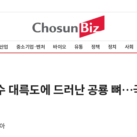
산업
중소기업·벤처
바이오
유통
정책
정치
사회
여수 대륵도에 드러난 공룡 뼈…
찾아