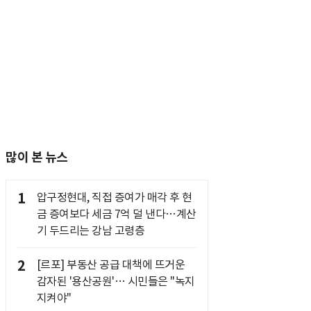
많이 본 뉴스
1
압구정현대, 직접 증여가 매각 후 현
금 증여보다 세금 7억 덜 낸다…계산
기 두드리는 강남 고령층
2
[르포] 부동산 공급 대책에 뜨거운
감자된 '용산공원'… 시민들은 "녹지
지켜야"