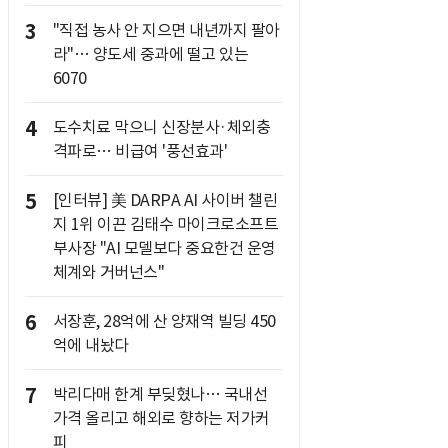
3
"직접 농사 안 지으면 내년까지 팔아
라"… 양도세 중과에 떨고 있는
6070
4
도수치료 막으니 신장분사·체외충
격파로… 비급여 '풍선효과'
5
[인터뷰] 美 DARPA AI 사이버 챌린
지 1위 이끈 김태수 마이크로소프트
부사장 "AI 모델보다 중요한건 운영
체계와 거버넌스"
6
서장훈, 28억에 산 양재역 빌딩 450
억에 내놨다
7
박리다매 한계 부딪혔나… 국내선
가격 올리고 해외로 향하는 저가커
피