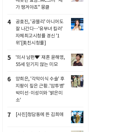
애틋한 효심..MC그리 "제
가 챙겨야죠" 뭉클
4
공효진, '공블리' 아니어도
잘 나간다…'유부녀 킬러'
자체최고시청률 경신 '1
위'[美친시청률]
5
'의사 남편♥' 재혼 윤해영,
55세 믿기지 않는 미모
6
양희은, '각막이식 수술' 후
지팡이 짚은 근황..'암투병'
박미선·이성미와 '밝은미
소'
7
[사진]청담동에 뜬 김희애