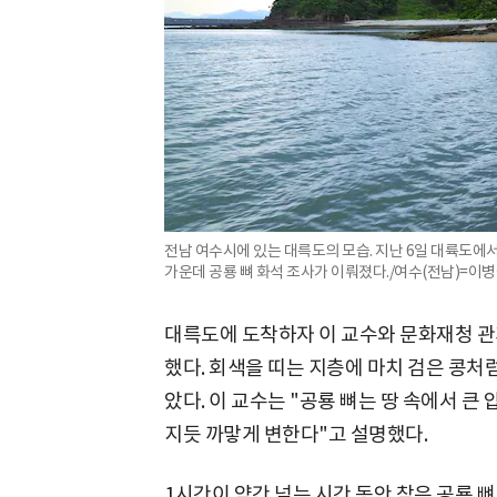
전남 여수시에 있는 대륵도의 모습. 지난 6일 대륙도에
가운데 공룡 뼈 화석 조사가 이뤄졌다./여수(전남)=이병
대륵도에 도착하자 이 교수와 문화재청 관
했다. 회색을 띠는 지층에 마치 검은 콩처
았다. 이 교수는 "공룡 뼈는 땅 속에서 큰
지듯 까맣게 변한다"고 설명했다.
1시간이 약간 넘는 시간 동안 찾은 공룡 뼈