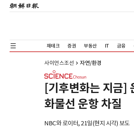
재테크
증권
부동산
IT
금융
사이언스조선
자연/환경
[기후변화는 지금] 
화물선 운항 차질
NBC와 로이터, 21일(현지 시각) 보도