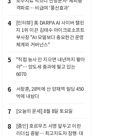
3
도수치료 막으니 신장분사·체외충
격파로… 비급여 '풍선효과'
4
[인터뷰] 美 DARPA AI 사이버 챌린
지 1위 이끈 김태수 마이크로소프트
부사장 "AI 모델보다 중요한건 운영
체계와 거버넌스"
5
"직접 농사 안 지으면 내년까지 팔아
라"… 양도세 중과에 떨고 있는
6070
6
서장훈, 28억에 산 양재역 빌딩 450
억에 내놨다
7
[오늘의 운세] 8월 8일 토요일
8
[줌인] 호르무즈 서명 앞두고 이란
리더십 증발… 최고지도자 잠행·대