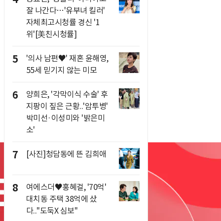
잘 나간다…'유부녀 킬러'
자체최고시청률 경신 '1
위'[美친시청률]
5
'의사 남편♥' 재혼 윤해영,
55세 믿기지 않는 미모
6
양희은, '각막이식 수술' 후
지팡이 짚은 근황..'암투병'
박미선·이성미와 '밝은미
소'
7
[사진]청담동에 뜬 김희애
8
여에스더♥홍혜걸, '70억'
대치동 주택 38억에 샀
다.."도둑X 심보"