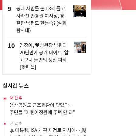
9
동네 사람들 돈 18억 들고
사라진 안경원 여사장, 경
찰관 남편도 한통속? (실화
탐사대)
10
염정아, ♥병원장 남편과
20년만에 공개 데이트..알
고보니 둘만의 생일 파티
[핫피플]
실시간 뉴스
9시간 후
용산공원도 근조화환이 덮었다…
주민들 "어린이정원에 주택 안 돼"
8시간 후
李 대통령, ISA 개편 재검토 지시에… 與