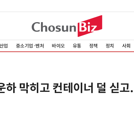
산업
중소기업·벤처
바이오
유통
정책
정치
사회
운하 막히고 컨테이너 덜 싣고.