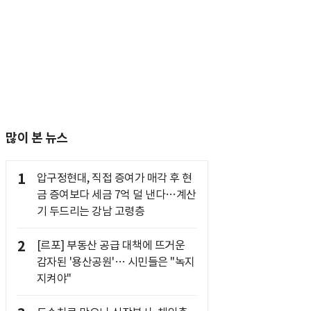
많이 본 뉴스
1
압구정현대, 직접 증여가 매각 후 현
금 증여보다 세금 7억 덜 낸다…계산
기 두드리는 강남 고령층
2
[르포] 부동산 공급 대책에 뜨거운
감자된 '용산공원'… 시민들은 "녹지
지켜야"