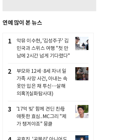
연예 많이 본 뉴스
1
악뮤 이수현, '김성주子' 김
민국과 스위스 여행 "첫 만
남에 2시간 넘게 기다렸다"
2
부모와 12세·8세 자녀 일
가족 사망 사건, 아내는 속
옷만 입은 채 투신…살해
의혹?(실화탐사대)
3
'17억 빚' 함께 견딘 친母
애틋한 효심..MC그리 "제
가 챙겨야죠" 뭉클
4
공효진, '공블리' 아니어도