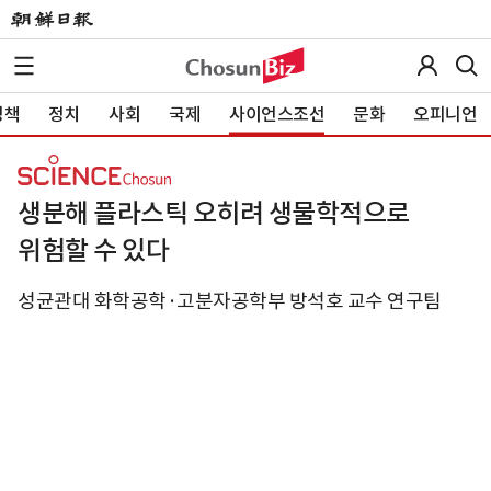
정책
정치
사회
국제
사이언스조선
문화
오피니언
생분해 플라스틱 오히려 생물학적으로
위험할 수 있다
성균관대 화학공학·고분자공학부 방석호 교수 연구팀