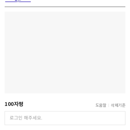
100자평
도움말
삭제기준