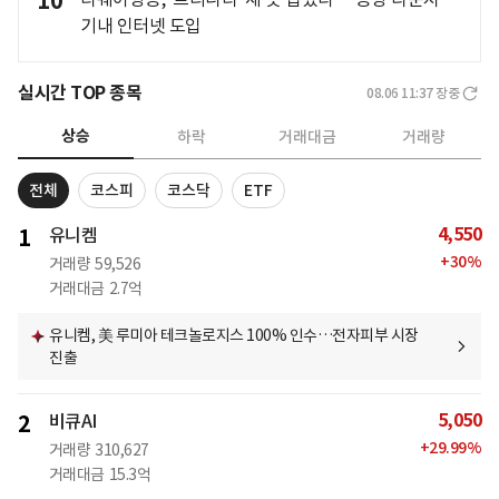
10
기내 인터넷 도입
실시간 TOP 종목
08.06 11:37
장중
상승
하락
거래대금
거래량
전체
코스피
코스닥
ETF
4,550
1
유니켐
+
30
%
거래량
59,526
거래대금
2.7억
유니켐, 美 루미아 테크놀로지스 100% 인수…전자피부 시장
진출
5,050
2
비큐AI
+
29.99
%
거래량
310,627
거래대금
15.3억