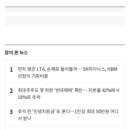
많이 본 뉴스
1
먼저 맺은 LTA, 손해로 돌아올까… SK하이닉스, HBM
선점의 기회비용
2
최대주주도 못 피한 '반대매매' 폭탄… 지분율 42%에서
18%로 추락
3
추석 전 '민생지원금' 또 푼다…1인당 최대 50만원 어디
서 받나