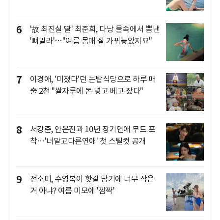
6
'故 최진실 딸' 최준희, 다낭 물속에서 뽐낸
'뼈말라'…"여름 몸매 잘 가꿔놓았지요"
7
이경애, '미쳤다'던 논밭식당으로 하루 매
출 2천 "쌀자루에 돈 넣고 베고 잤다"
8
서강준, 안은진과 10년 장기연애 무드 포
착…'너말고다른연애' 첫 스틸컷 공개
9
전소미, 수영복이 핫걸 담기에 너무 작은
거 아냐? 여름 미모에 '깜짝'