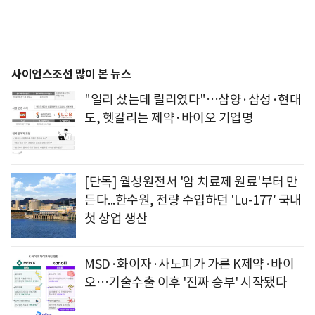
사이언스조선 많이 본 뉴스
"일리 샀는데 릴리였다"…삼양·삼성·현대
도, 헷갈리는 제약·바이오 기업명
[단독] 월성원전서 '암 치료제 원료'부터 만
든다...한수원, 전량 수입하던 'Lu-177′ 국내
첫 상업 생산
MSD·화이자·사노피가 가른 K제약·바이
오…기술수출 이후 '진짜 승부' 시작됐다