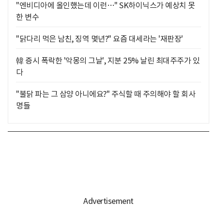
"엔비디아에 올인했는데 이런…" SK하이닉스가 예상치 못
한 변수
"닭다리 먹은 남친, 징역 몇년?" 요즘 대세라는 '재판장'
韓 증시 폭락한 '악몽의 그날', 지분 25% 날린 최대주주가 있
다
"불닭 파는 그 삼양 아니에요?" 주식할 때 주의해야 할 회사
명들