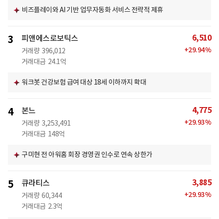
비즈플레이와 AI 기반 업무자동화 서비스 전략적 제휴
6,510
3
피앤에스로보틱스
+
29.94
%
거래량
396,012
거래대금
24.1억
워크봇 건강보험 급여 대상 18세 이하까지 확대
4,775
4
본느
+
29.93
%
거래량
3,253,491
거래대금
148억
구미현 전 아워홈 회장 경영권 인수로 연속 상한가
3,885
5
큐라티스
+
29.93
%
거래량
60,344
거래대금
2.3억