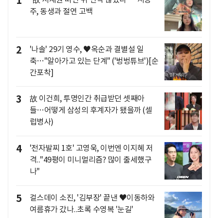
1
주, 동생과 절연 고백
2
'나솔' 29기 영수, ♥옥순과 결별설 일
축…"알아가고 있는 단계" ('벙벙튜브')[순
간포착]
3
故 이건희, 투명인간 취급받던 셋째아
들…어떻게 삼성의 후계자가 됐을까 (셀
럽병사)
4
'전자발찌 1호' 고영욱, 이번엔 이지혜 저
격.."49평이 미니멀리즘? 많이 출세했구
나"
5
걸스데이 소진, '김부장' 끝낸 ♥이동하와
여름휴가 갔나..초록 수영복 '눈길'