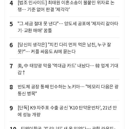
4
[법조 인사이드] 최태원 이혼소송이 불붙인 위자료 논
쟁… 기준 없어 판결 '제각각'
5
"그 세금 절대 못 낸다"… 양도세 공포에 '제자리 갈아타
기·교환 매매' 꿈틀
6
[당신의 생각은] "치킨 다리 먼저 먹은 남친, 누구 잘
못?"… 커플 싸움도 AI에 묻는다
7
美, 中 태양광 막을 '역대급 카드' 내놨다… 韓 업계 기대
감↑
8
반도체 공장 통째 인수하는 노키아… "메모리 다음은 광
통신 병목"
9
[단독] K9 자주포 수출 공신 'K10 탄약운반차', 21년 만
에 성능 개량
티웨이항공, '트리니티' 새 옷 입었다… 공항 라운지·