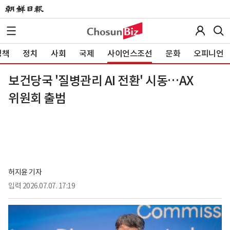
정책
정치
사회
국제
사이언스조선
문화
오피니언
보건당국 '질병관리 AI 전환' 시동…AX
위원회 출범
허지윤 기자
입력
2026.07.07. 17:19