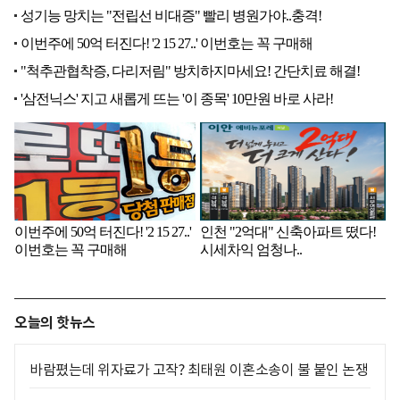
오늘의 핫뉴스
바람폈는데 위자료가 고작? 최태원 이혼소송이 불 붙인 논쟁