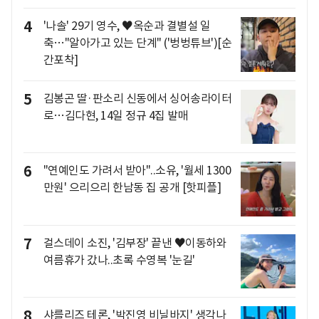
4
'나솔' 29기 영수, ♥옥순과 결별설 일
축…"알아가고 있는 단계" ('벙벙튜브')[순
간포착]
5
김봉곤 딸·판소리 신동에서 싱어송라이터
로…김다현, 14일 정규 4집 발매
6
"연예인도 가려서 받아"..소유, '월세 1300
만원' 으리으리 한남동 집 공개 [핫피플]
7
걸스데이 소진, '김부장' 끝낸 ♥이동하와
여름휴가 갔나..초록 수영복 '눈길'
8
샤를리즈 테론, '박진영 비닐바지' 생각나