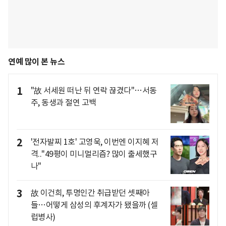
연예 많이 본 뉴스
1
"故 서세원 떠난 뒤 연락 끊겼다"…서동
주, 동생과 절연 고백
2
'전자발찌 1호' 고영욱, 이번엔 이지혜 저
격.."49평이 미니멀리즘? 많이 출세했구
나"
3
故 이건희, 투명인간 취급받던 셋째아
들…어떻게 삼성의 후계자가 됐을까 (셀
럽병사)