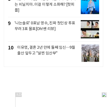
는 비닐치마..이걸 이렇게 소화해? [핫피
플]
9
'나는솔로' 0표남 영수, 진짜 첫인상 투표
무려 3표 몰표[Oh!쎈 리뷰]
10
이유영, 결혼 2년 만에 둘째 임신…9월
출산 앞두고 "살찐 임산부"