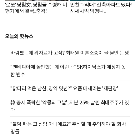
오늘의 핫뉴스
바람폈는데 위자료가 고작? 최태원 이혼소송이 불 붙인 논쟁
"엔비디아에 올인했는데 이런…" SK하이닉스가 예상치 못
한 변수
"닭다리 먹은 남친, 징역 몇년?" 요즘 대세라는 '재판장'
韓 증시 폭락한 '악몽의 그날', 지분 25% 날린 최대주주가 있
다
"불닭 파는 그 삼양 아니에요?" 주식할 때 주의해야 할 회사
명들