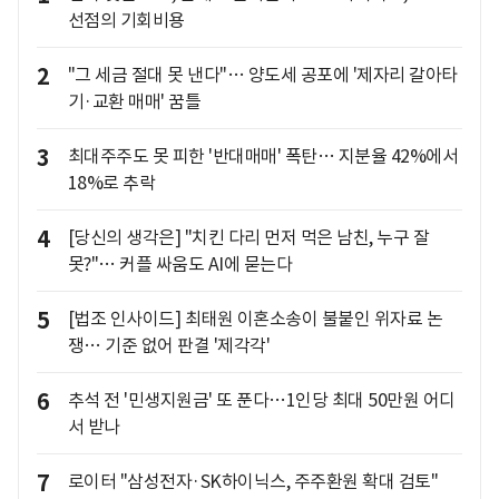
선점의 기회비용
2
"그 세금 절대 못 낸다"… 양도세 공포에 '제자리 갈아타
기·교환 매매' 꿈틀
3
최대주주도 못 피한 '반대매매' 폭탄… 지분율 42%에서
18%로 추락
4
[당신의 생각은] "치킨 다리 먼저 먹은 남친, 누구 잘
못?"… 커플 싸움도 AI에 묻는다
5
[법조 인사이드] 최태원 이혼소송이 불붙인 위자료 논
쟁… 기준 없어 판결 '제각각'
6
추석 전 '민생지원금' 또 푼다…1인당 최대 50만원 어디
서 받나
7
로이터 "삼성전자·SK하이닉스, 주주환원 확대 검토"