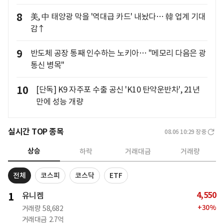
8
美, 中 태양광 막을 '역대급 카드' 내놨다… 韓 업계 기대
감↑
9
반도체 공장 통째 인수하는 노키아… "메모리 다음은 광
통신 병목"
10
[단독] K9 자주포 수출 공신 'K10 탄약운반차', 21년
만에 성능 개량
실시간 TOP 종목
08.06 10:29
장중
상승
하락
거래대금
거래량
전체
코스피
코스닥
ETF
4,550
1
유니켐
+
30
%
거래량
58,682
거래대금
2.7억