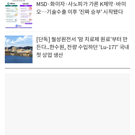
MSD·화이자·사노피가 가른 K제약·바이
오…기술수출 이후 '진짜 승부' 시작됐다
[단독] 월성원전서 '암 치료제 원료'부터 만
든다...한수원, 전량 수입하던 'Lu-177′ 국내
첫 상업 생산