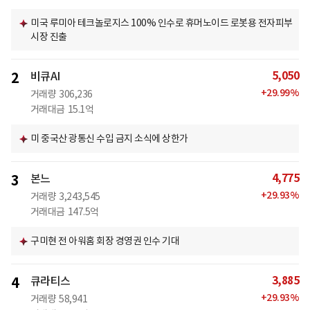
미국 루미아 테크놀로지스 100% 인수로 휴머노이드 로봇용 전자피부
시장 진출
5,050
2
비큐AI
+
29.99
%
거래량
306,236
거래대금
15.1억
미 중국산 광통신 수입 금지 소식에 상한가
4,775
3
본느
+
29.93
%
거래량
3,243,545
거래대금
147.5억
구미현 전 아워홈 회장 경영권 인수 기대
3,885
4
큐라티스
+
29.93
%
거래량
58,941