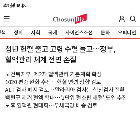
정책
정치
사회
국제
사이언스조선
문화
오피니언
청년 헌혈 줄고 고령 수혈 늘고…정부,
혈액관리 체계 전면 손질
보건복지부, 제2차 혈액관리 기본계획 확정
1020 편중 완화 추진…헌혈 연령 상향 검토
ALT 검사 폐지 검토…말라리아 검사는 핵산검사 전환
백혈구 제거 혈액 확대…'2단위 혈소판 채혈' 도입 추진
노후 혈액원 현대화…우체국망 배송 검토