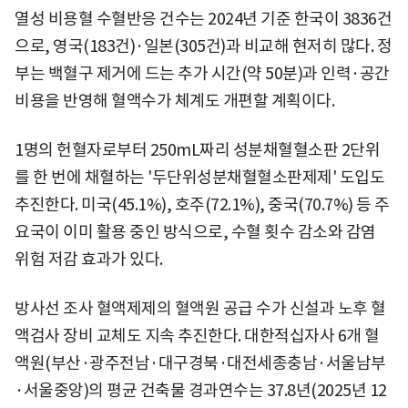
열성 비용혈 수혈반응 건수는 2024년 기준 한국이 3836건
으로, 영국(183건)·일본(305건)과 비교해 현저히 많다. 정
부는 백혈구 제거에 드는 추가 시간(약 50분)과 인력·공간
비용을 반영해 혈액수가 체계도 개편할 계획이다.
1명의 헌혈자로부터 250mL짜리 성분채혈혈소판 2단위
를 한 번에 채혈하는 '두단위성분채혈혈소판제제' 도입도
추진한다. 미국(45.1%), 호주(72.1%), 중국(70.7%) 등 주
요국이 이미 활용 중인 방식으로, 수혈 횟수 감소와 감염
위험 저감 효과가 있다.
방사선 조사 혈액제제의 혈액원 공급 수가 신설과 노후 혈
액검사 장비 교체도 지속 추진한다. 대한적십자사 6개 혈
액원(부산·광주전남·대구경북·대전세종충남·서울남부
·서울중앙)의 평균 건축물 경과연수는 37.8년(2025년 12