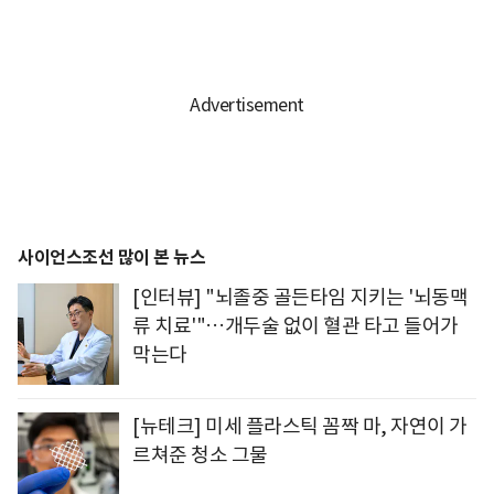
사이언스조선 많이 본 뉴스
[인터뷰] "뇌졸중 골든타임 지키는 '뇌동맥
류 치료'"…개두술 없이 혈관 타고 들어가
막는다
[뉴테크] 미세 플라스틱 꼼짝 마, 자연이 가
르쳐준 청소 그물