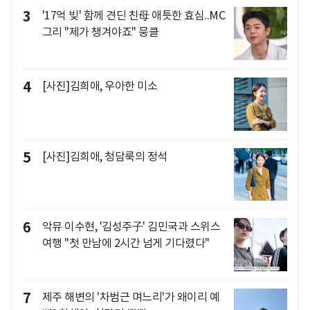
3
'17억 빚' 함께 견딘 친母 애틋한 효심..MC
그리 "제가 챙겨야죠" 뭉클
4
[사진]김희애, 우아한 미소
5
[사진]김희애, 청담룩의 정석
6
악뮤 이수현, '김성주子' 김민국과 스위스
여행 "첫 만남에 2시간 넘게 기다렸다"
7
제주 해변의 '차범근 며느리'가 왜이리 예