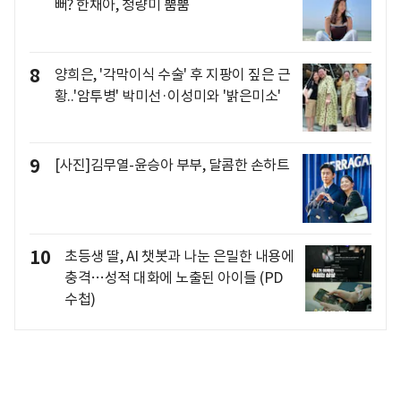
뻐? 한채아, 청량미 뿜뿜
8
양희은, '각막이식 수술' 후 지팡이 짚은 근
황..'암투병' 박미선·이성미와 '밝은미소'
9
[사진]김무열-윤승아 부부, 달콤한 손하트
10
초등생 딸, AI 챗봇과 나눈 은밀한 내용에
충격…성적 대화에 노출된 아이들 (PD
수첩)