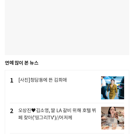
연예 많이 본 뉴스
1
[사진]청담동에 뜬 김희애
2
오상진♥김소영, 딸 LA 갈비 위해 호텔 뷔
페 찾아('띵그리TV')//어저께