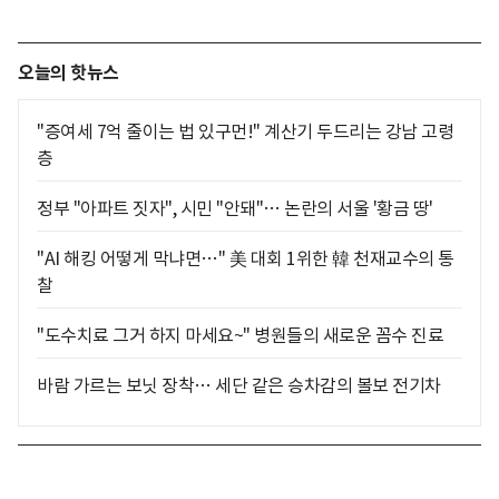
오늘의 핫뉴스
"증여세 7억 줄이는 법 있구먼!" 계산기 두드리는 강남 고령
층
정부 "아파트 짓자", 시민 "안돼"… 논란의 서울 '황금 땅'
"AI 해킹 어떻게 막냐면…" 美 대회 1위한 韓 천재교수의 통
찰
"도수치료 그거 하지 마세요~" 병원들의 새로운 꼼수 진료
바람 가르는 보닛 장착… 세단 같은 승차감의 볼보 전기차