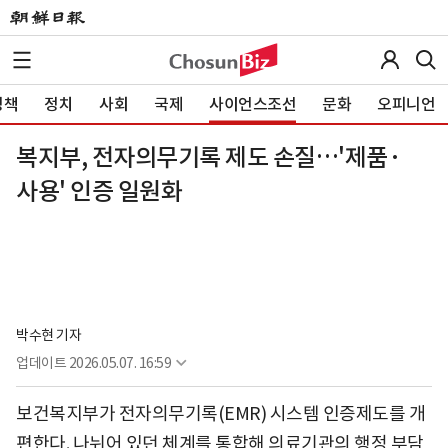
정책
정치
사회
국제
사이언스조선
문화
오피니언
복지부, 전자의무기록 제도 손질…'제품·
사용' 인증 일원화
박수현 기자
업데이트
2026.05.07. 16:59
보건복지부가 전자의무기록(EMR) 시스템 인증제도를 개
편한다. 나뉘어 있던 체계를 통합해 의료기관의 행정 부담