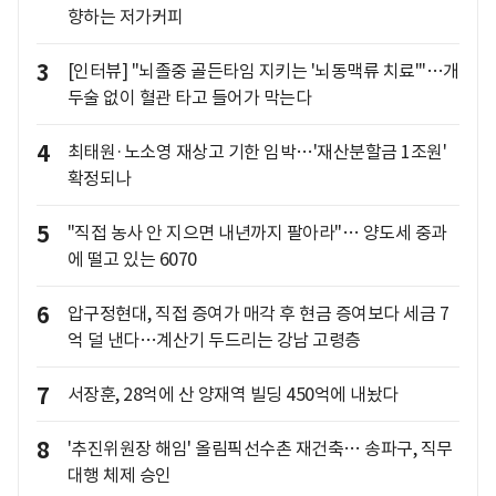
향하는 저가커피
3
[인터뷰] "뇌졸중 골든타임 지키는 '뇌동맥류 치료'"…개
두술 없이 혈관 타고 들어가 막는다
4
최태원·노소영 재상고 기한 임박…'재산분할금 1조원'
확정되나
5
"직접 농사 안 지으면 내년까지 팔아라"… 양도세 중과
에 떨고 있는 6070
6
압구정현대, 직접 증여가 매각 후 현금 증여보다 세금 7
억 덜 낸다…계산기 두드리는 강남 고령층
7
서장훈, 28억에 산 양재역 빌딩 450억에 내놨다
8
'추진위원장 해임' 올림픽선수촌 재건축… 송파구, 직무
대행 체제 승인