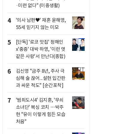
·미련 없다" (이중생활)
4
'의사 남편♥' 재혼 윤해영,
55세 믿기지 않는 미모
5
[단독] '로코 맛집' 정해인
x'중증' 대박 하영, '이런 엿
같은 사랑'서 만난다(종합)
6
김신영 "금주 8년, 주사 극
심해 술 끊어...설현 입간판
과 싸운 적도" [순간포착]
7
'범죄도시4' 김지훈, '무쇠
소녀단' 복싱 코치 …박주
현 "유이 이렇게 힘든 모습
처음"