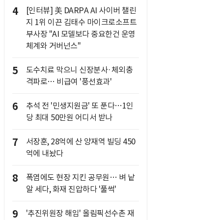
4
[인터뷰] 美 DARPA AI 사이버 챌린
지 1위 이끈 김태수 마이크로소프트
부사장 "AI 모델보다 중요한건 운영
체계와 거버넌스"
5
도수치료 막으니 신장분사·체외충
격파로… 비급여 '풍선효과'
6
추석 전 '민생지원금' 또 푼다…1인
당 최대 50만원 어디서 받나
7
서장훈, 28억에 산 양재역 빌딩 450
억에 내놨다
8
폭염에도 현장 지킨 공무원… 벼 낱
알 세다, 화재 진압하다 '풀썩'
9
'추진위원장 해임' 올림픽선수촌 재