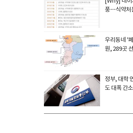
[Why] 네
풍…식약처는
우리동네 '폐
원, 289곳 
정부, 대학
도 대폭 간