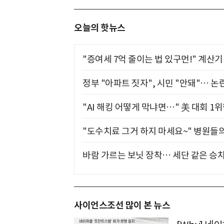
오늘의 핫뉴스
"증여세 7억 줄이는 법 있구먼!" 계산
정부 "아파트 짓자", 시민 "안돼"… 논란
"AI 해킹 어떻게 막냐면…" 美 대회 1
"도수치료 그거 하지 마세요~" 병원들
바람 가르는 보닛 장착… 세단 같은 승
사이언스조선 많이 본 뉴스