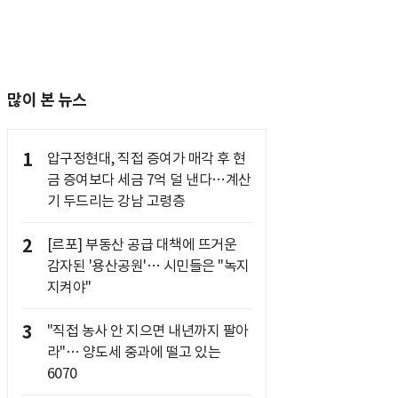
많이 본 뉴스
1
압구정현대, 직접 증여가 매각 후 현
금 증여보다 세금 7억 덜 낸다…계산
기 두드리는 강남 고령층
2
[르포] 부동산 공급 대책에 뜨거운
감자된 '용산공원'… 시민들은 "녹지
지켜야"
3
"직접 농사 안 지으면 내년까지 팔아
라"… 양도세 중과에 떨고 있는
6070