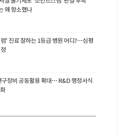
이처셀 줄기세포 '조인트스템' 판결 후폭
 왜 항소했나
렴' 진료 잘하는 1등급 병원 어디?…심평
선정
 연구장비 공동활용 확대… R&D 행정서식
소화