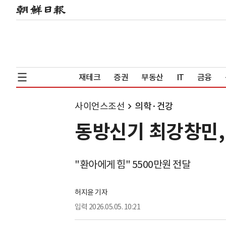
재테크
증권
부동산
IT
금융
사이언스조선
의학·건강
동방신기 최강창민,
"환아에게 힘" 5500만원 전달
허지윤 기자
입력
2026.05.05. 10:21