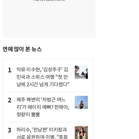
연예 많이 본 뉴스
1
악뮤 이수현, '김성주子' 김
민국과 스위스 여행 "첫 만
남에 2시간 넘게 기다렸다"
2
제주 해변의 '차범근 며느
리'가 왜이리 예뻐? 한채아,
청량미 뿜뿜
3
하리수, '전남편' 미키정과
서로 응원하며 이별.."후회