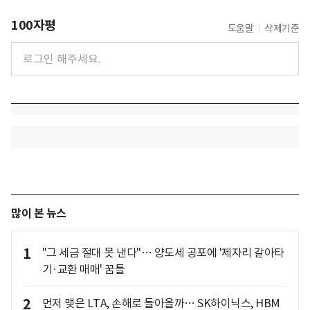
100자평
도움말
삭제기준
많이 본 뉴스
1
"그 세금 절대 못 낸다"… 양도세 공포에 '제자리 갈아타
기·교환 매매' 꿈틀
2
먼저 맺은 LTA, 손해로 돌아올까… SK하이닉스, HBM