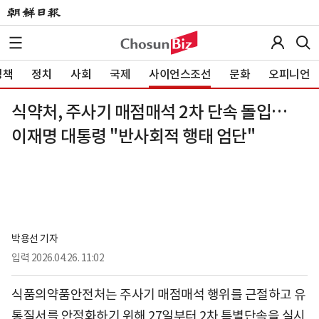
정책
정치
사회
국제
사이언스조선
문화
오피니언
식약처, 주사기 매점매석 2차 단속 돌입…
이재명 대통령 "반사회적 행태 엄단"
박용선 기자
입력
2026.04.26. 11:02
식품의약품안전처는 주사기 매점매석 행위를 근절하고 유
통질서를 안정화하기 위해 27일부터 2차 특별단속을 실시