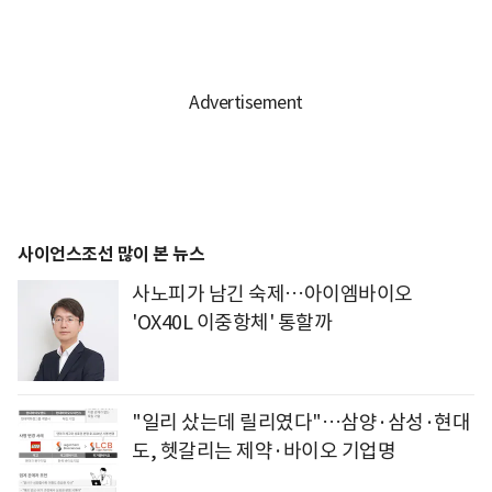
사이언스조선 많이 본 뉴스
사노피가 남긴 숙제…아이엠바이오
'OX40L 이중항체' 통할까
"일리 샀는데 릴리였다"…삼양·삼성·현대
도, 헷갈리는 제약·바이오 기업명