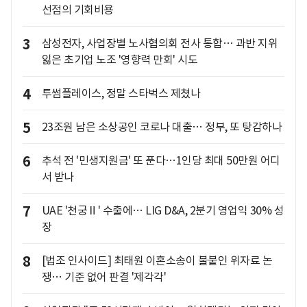
선점의 기회비용
3
삼성전자, 사업장별 노사협의회 전사 통합… 과반 지위
잃은 초기업 노조 '영향력 만회' 시도
4
투썸플레이스, 정말 스타벅스 제쳤나
5
23조원 남은 소상공인 코로나 대출… 정부, 또 탕감하나
6
추석 전 '민생지원금' 또 푼다…1인당 최대 50만원 어디
서 받나
7
UAE '천궁Ⅱ' 수출에… LIG D&A, 2분기 영업익 30% 성
장
8
[법조 인사이드] 최태원 이혼소송이 불붙인 위자료 논
쟁… 기준 없어 판결 '제각각'