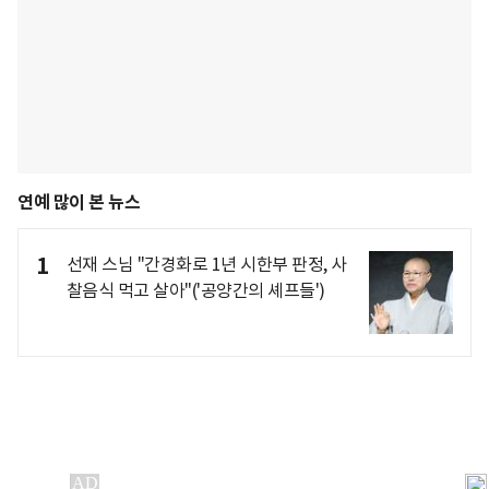
연예 많이 본 뉴스
1
선재 스님 "간경화로 1년 시한부 판정, 사
찰음식 먹고 살아"('공양간의 셰프들')