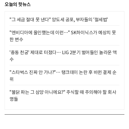
오늘의 핫뉴스
"그 세금 절대 못 낸다" 양도세 공포, 부자들의 '절세법'
"엔비디아에 올인했는데 이런…" SK하이닉스가 예상치 못
한 변수
'중동 천궁' 제대로 터졌다… LIG 2분기 벌어들인 놀라운 액
수
"스타벅스 진짜 안 가나?"… 탱크데이 논란 후 바뀐 결제 순
위
"불닭 파는 그 삼양 아니에요?" 주식할 때 주의해야 할 회사
명들