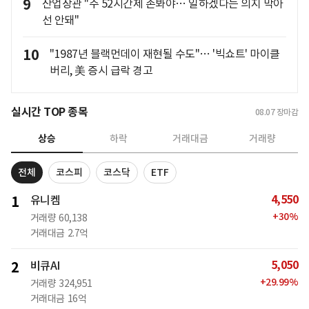
9
산업장관 "주 52시간제 손봐야… 일하겠다는 의지 막아
선 안돼"
10
"1987년 블랙먼데이 재현될 수도"… '빅쇼트' 마이클
버리, 美 증시 급락 경고
실시간 TOP 종목
08.07
장마감
상승
하락
거래대금
거래량
전체
코스피
코스닥
ETF
4,550
1
유니켐
+
30
%
거래량
60,138
거래대금
2.7억
5,050
2
비큐AI
+
29.99
%
거래량
324,951
거래대금
16억