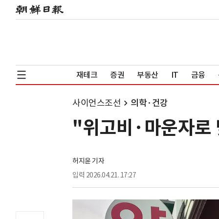
재테크
증권
부동산
IT
금융
사이언스조선
의학·건강
"위고비·마운자로 
허지윤 기자
입력
2026.04.21. 17:27