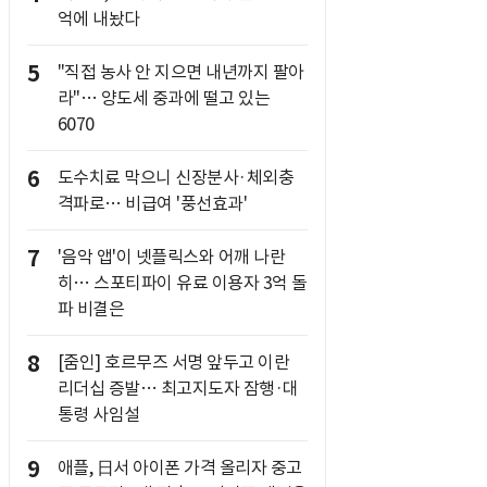
억에 내놨다
5
"직접 농사 안 지으면 내년까지 팔아
라"… 양도세 중과에 떨고 있는
6070
6
도수치료 막으니 신장분사·체외충
격파로… 비급여 '풍선효과'
7
'음악 앱'이 넷플릭스와 어깨 나란
히… 스포티파이 유료 이용자 3억 돌
파 비결은
8
[줌인] 호르무즈 서명 앞두고 이란
리더십 증발… 최고지도자 잠행·대
통령 사임설
9
애플, 日서 아이폰 가격 올리자 중고