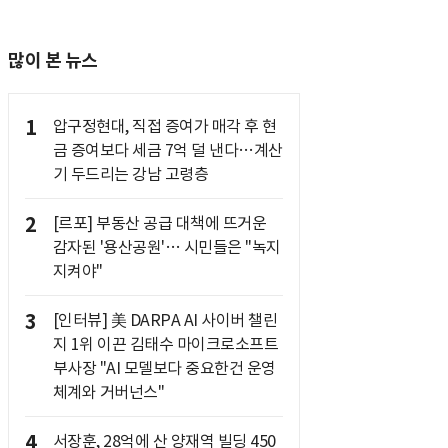
많이 본 뉴스
1
압구정현대, 직접 증여가 매각 후 현
금 증여보다 세금 7억 덜 낸다…계산
기 두드리는 강남 고령층
2
[르포] 부동산 공급 대책에 뜨거운
감자된 '용산공원'… 시민들은 "녹지
지켜야"
3
[인터뷰] 美 DARPA AI 사이버 챌린
지 1위 이끈 김태수 마이크로소프트
부사장 "AI 모델보다 중요한건 운영
체계와 거버넌스"
4
서장훈, 28억에 산 양재역 빌딩 450