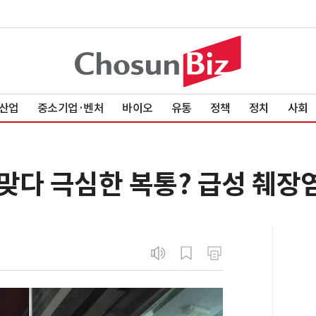
산업
중소기업·벤처
바이오
유통
정책
정치
사회
맞다 극심한 복통? 급성 췌장염