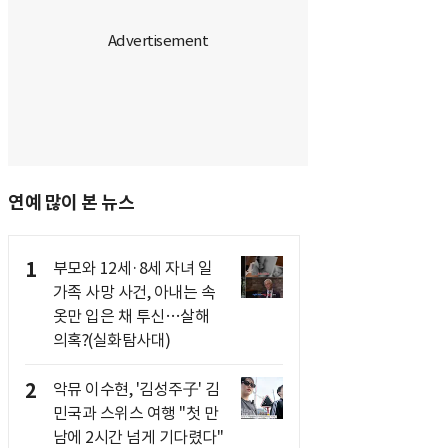
연예 많이 본 뉴스
1
부모와 12세·8세 자녀 일
가족 사망 사건, 아내는 속
옷만 입은 채 투신…살해
의혹?(실화탐사대)
2
악뮤 이수현, '김성주子' 김
민국과 스위스 여행 "첫 만
남에 2시간 넘게 기다렸다"