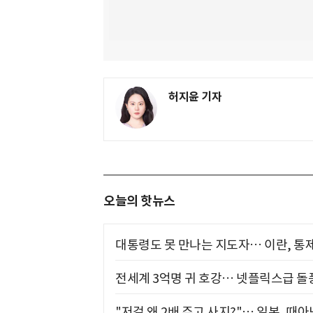
허지윤 기자
오늘의 핫뉴스
대통령도 못 만나는 지도자… 이란, 통
전세계 3억명 귀 호강… 넷플릭스급 돌
"저걸 왜 2배 주고 사지?"… 일본, 때