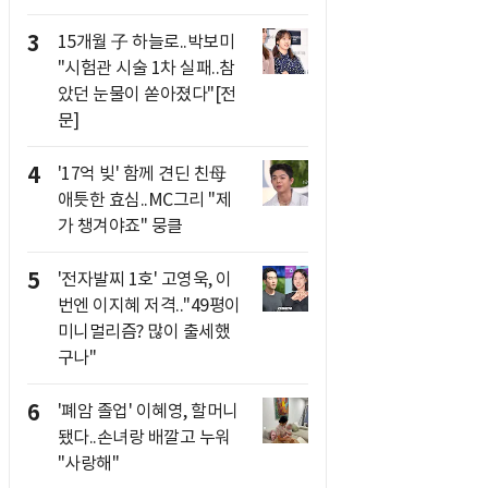
3
15개월 子 하늘로..박보미
"시험관 시술 1차 실패..참
았던 눈물이 쏟아졌다"[전
문]
4
'17억 빚' 함께 견딘 친母
애틋한 효심..MC그리 "제
가 챙겨야죠" 뭉클
5
'전자발찌 1호' 고영욱, 이
번엔 이지혜 저격.."49평이
미니멀리즘? 많이 출세했
구나"
6
'폐암 졸업' 이혜영, 할머니
됐다..손녀랑 배깔고 누워
"사랑해"