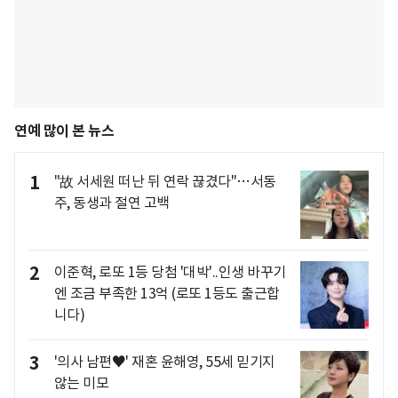
연예 많이 본 뉴스
1
"故 서세원 떠난 뒤 연락 끊겼다"…서동
주, 동생과 절연 고백
2
이준혁, 로또 1등 당첨 '대박'..인생 바꾸기
엔 조금 부족한 13억 (로또 1등도 출근합
니다)
3
'의사 남편♥' 재혼 윤해영, 55세 믿기지
않는 미모