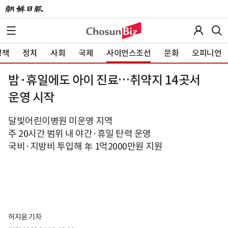
정책
정치
사회
국제
사이언스조선
문화
오피니언
밤·휴일에도 아이 진료…취약지 14곳서
운영 시작
달빛어린이병원 미운영 지역
주 20시간 범위 내 야간·휴일 탄력 운영
국비·지방비 투입해 年 1억2000만원 지원
허지윤 기자