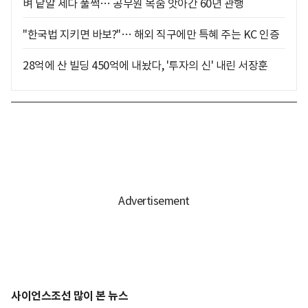
벼 낱알 세다 풀썩… 공무원 목숨 앗아간 60년 관행
"한국법 지키면 바보?"… 해외 직구에만 특혜 주는 KC 인증
28억에 산 빌딩 450억에 내놨다, '투자의 신' 내린 서장훈
사이언스조선 많이 본 뉴스