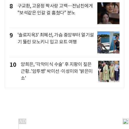
8
구교환, 고윤정 짝사랑 고백…전남친에게
"보석같은 인갈 걸 훔쳤다" 분노
9
'솔로지옥3' 최혜선, 가슴 중앙부터 얼기설
기 뚫린 모노키니 입고 요트 여행
10
양희은, '각막이식 수술' 후 지팡이 짚은
근황..'암투병' 박미선·이성미와 '밝은미
소'