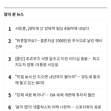
많이 본 뉴스
1
서장훈, 28억에 산 양재역 빌딩 450억에 내놨다
2
"파혼할까요?…결혼자금 5500만원 주식으로 날린 예비
신부
3
[줌인] 호르무즈 서명 앞두고 이란 리더십 증발… 최고
지도자 잠행·대통령 사임설
4
"직접 농사 안 지으면 내년까지 팔아라"… 양도세 중과
에 떨고 있는 6070
5
"강제 국장 복귀냐"… ISA 세제 개편에 투자자 불만
6
'음악 앱'이 넷플릭스와 어깨 나란히… 스포티파이 유료