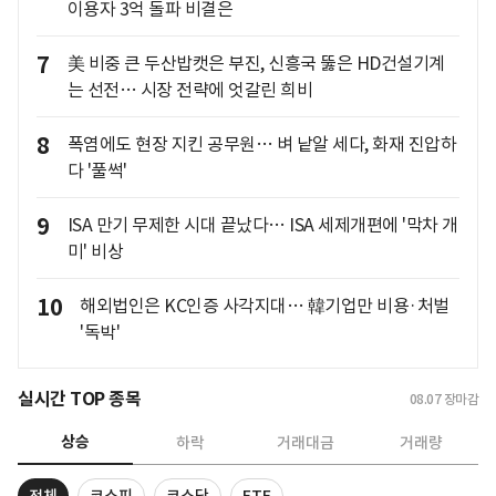
이용자 3억 돌파 비결은
7
美 비중 큰 두산밥캣은 부진, 신흥국 뚫은 HD건설기계
는 선전… 시장 전략에 엇갈린 희비
8
폭염에도 현장 지킨 공무원… 벼 낱알 세다, 화재 진압하
다 '풀썩'
9
ISA 만기 무제한 시대 끝났다… ISA 세제개편에 '막차 개
미' 비상
10
해외법인은 KC인증 사각지대… 韓기업만 비용·처벌
'독박'
실시간 TOP 종목
08.07
장마감
상승
하락
거래대금
거래량