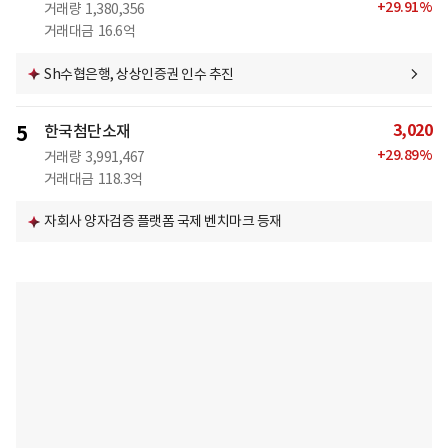
+
29.91
%
거래량
1,380,356
거래대금
16.6억
Sh수협은행, 상상인증권 인수 추진
3,020
5
한국첨단소재
+
29.89
%
거래량
3,991,467
거래대금
118.3억
자회사 양자검증 플랫폼 국제 벤치마크 등재