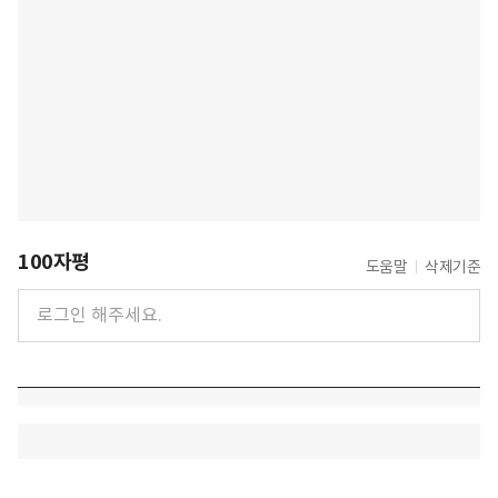
100자평
도움말
삭제기준