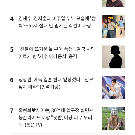
4
김혜수, 김지훈과 비주얼 부부 모습에 '깜
짝'…55세 절대 안 믿기는 각선미 자랑
5
"친딸에 뜨거운 물 부어 폭행"..결국 사망
이르게 한 '가수.아나운서' 충격
6
장영란, 에녹 결혼 반대 앞장섰다.."신부
찾지 마라" (현역가왕)
7
홍현희♥제이쓴, 80억대 압구정 살면서
농촌라이프 로망 "텃밭, 마당 너무 부러
워"(홍쓴TV)