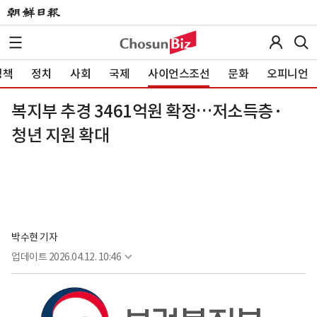
정책
정치
사회
국제
사이언스조선
문화
오피니언
복지부 추경 3461억원 확정…저소득층·
청년 지원 확대
박수현 기자
업데이트
2026.04.12. 10:46