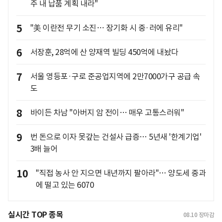
주 내 납품 계획 내라"
5
"美 이란전 무기 소진… 장기화 시 중·러에 유리"
6
서장훈, 28억에 산 양재역 빌딩 450억에 내놨다
7
서울 영등포·구로 준공업지역에 2만7000가구 공급 속
도
8
바이든 차남 "아버지 암 전이… 매우 고통스러워"
9
번 돈으로 이자 못갚는 건설사 급증… 5년새 '한계기업'
3배 늘어
10
"직접 농사 안 지으면 내년까지 팔아라"… 양도세 중과
에 떨고 있는 6070
실시간 TOP 종목
08.10
장마감