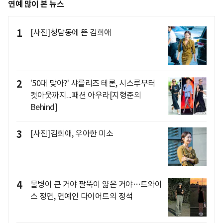
연예 많이 본 뉴스
1
[사진]청담동에 뜬 김희애
2
'50대 맞아?' 샤를리즈 테론, 시스루부터
컷아웃까지...패션 아우라[지형준의
Behind]
3
[사진]김희애, 우아한 미소
4
물병이 큰 거야 팔뚝이 얇은 거야…트와이
스 정연, 연예인 다이어트의 정석