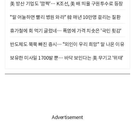
美 방산 기업도 '깜짝'… K조선, 美 배 띄울 구원투수로 등장
"말 어눌하면 빨리 병원 와라" 韓 매년 10만명 걸리는 질환
휴가철에 회 먹기 글렀네… 폭염에 가격 치솟은 '국민 횟감'
반도체도 쭉쭉 빠진 증시… "외인이 우리 희망" 말 나온 이유
보유한 미사일 1700발 뿐… 바닥 보인다는 美 무기고 '위태'