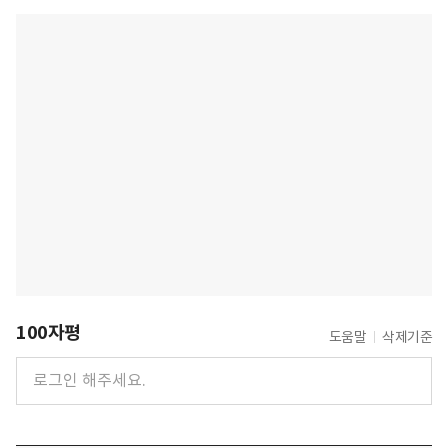
100자평
도움말
삭제기준