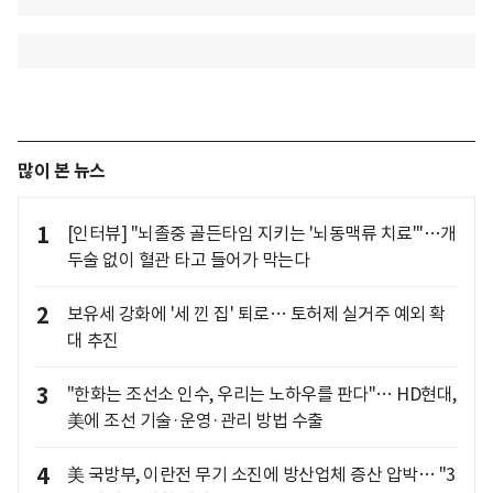
많이 본 뉴스
1
[인터뷰] "뇌졸중 골든타임 지키는 '뇌동맥류 치료'"…개
두술 없이 혈관 타고 들어가 막는다
2
보유세 강화에 '세 낀 집' 퇴로… 토허제 실거주 예외 확
대 추진
3
"한화는 조선소 인수, 우리는 노하우를 판다"… HD현대,
美에 조선 기술·운영·관리 방법 수출
4
美 국방부, 이란전 무기 소진에 방산업체 증산 압박… "3