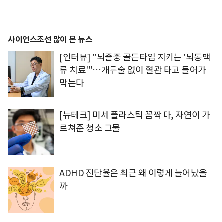
사이언스조선 많이 본 뉴스
[인터뷰] "뇌졸중 골든타임 지키는 '뇌동맥
류 치료'"…개두술 없이 혈관 타고 들어가
막는다
[뉴테크] 미세 플라스틱 꼼짝 마, 자연이 가
르쳐준 청소 그물
ADHD 진단율은 최근 왜 이렇게 늘어났을
까