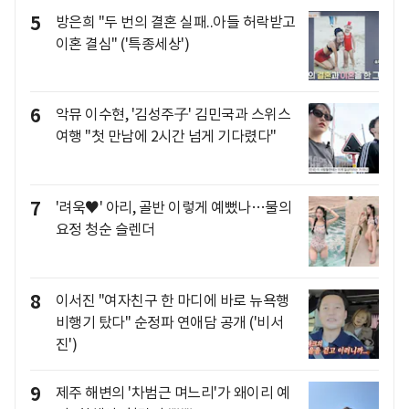
5
방은희 "두 번의 결혼 실패..아들 허락받고
이혼 결심" ('특종세상')
6
악뮤 이수현, '김성주子' 김민국과 스위스
여행 "첫 만남에 2시간 넘게 기다렸다"
7
'려욱♥' 아리, 골반 이렇게 예뻤나…물의
요정 청순 슬렌더
8
이서진 "여자친구 한 마디에 바로 뉴욕행
비행기 탔다" 순정파 연애담 공개 ('비서
진')
9
제주 해변의 '차범근 며느리'가 왜이리 예