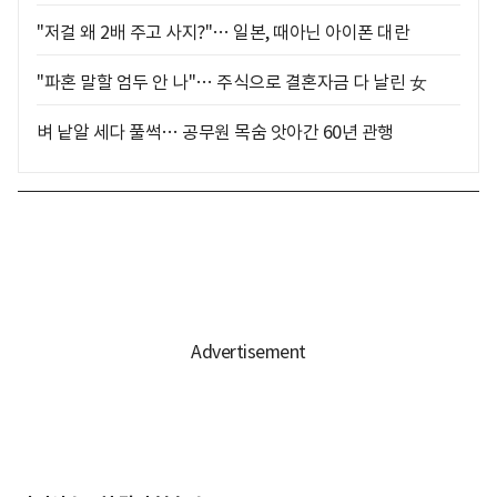
"저걸 왜 2배 주고 사지?"… 일본, 때아닌 아이폰 대란
"파혼 말할 엄두 안 나"… 주식으로 결혼자금 다 날린 女
벼 낱알 세다 풀썩… 공무원 목숨 앗아간 60년 관행