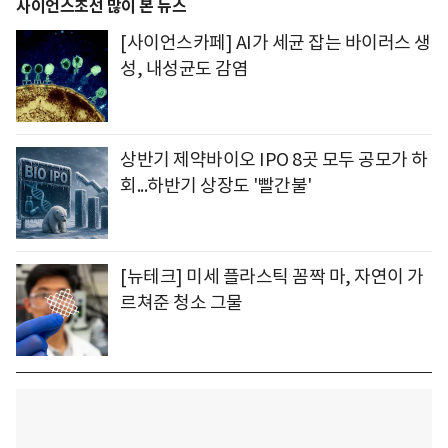
사이언스조선 많이 본 뉴스
[사이언스카페] AI가 세균 잡는 바이러스 생
성, 내성균도 감염
상반기 제약바이오 IPO 8곳 모두 공모가 하
회...하반기 상장도 '빨간불'
[뉴테크] 미세 플라스틱 꼼짝 마, 자연이 가
르쳐준 청소 그물