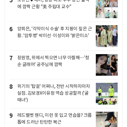
5
에 깜짝 근황 "美 주립대 교수"
6
양희은, '각막이식 수술' 후 지팡이 짚은 근
황..'암투병' 박미선·이성미와 '밝은미소'
7
장원영, 위에서 찍으면 너무 아찔해…'청
순 글래머' 공주님에 깜짝
8
위기의 '탑걸' 어쩌나, 전반 시작하자마자
실점..김보경X이유정 역습 성공할까 ('골
때녀')
9
레드벨벳 웬디, 이런 옷 입고 연습을? 크롭
톱에 드러난 탄탄한 복근