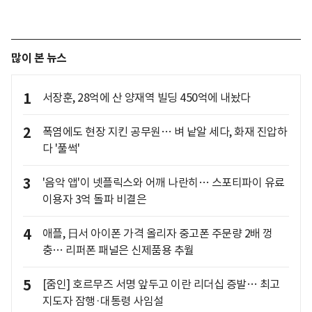
많이 본 뉴스
1
서장훈, 28억에 산 양재역 빌딩 450억에 내놨다
2
폭염에도 현장 지킨 공무원… 벼 낱알 세다, 화재 진압하
다 '풀썩'
3
'음악 앱'이 넷플릭스와 어깨 나란히… 스포티파이 유료
이용자 3억 돌파 비결은
4
애플, 日서 아이폰 가격 올리자 중고폰 주문량 2배 껑
충… 리퍼폰 패널은 신제품용 추월
5
[줌인] 호르무즈 서명 앞두고 이란 리더십 증발… 최고
지도자 잠행·대통령 사임설