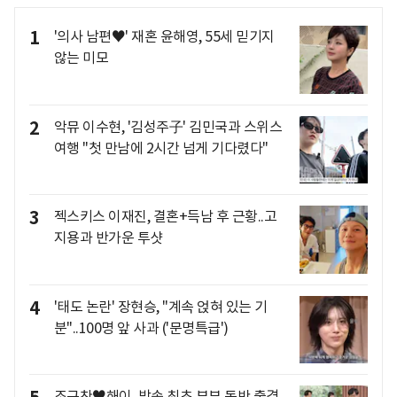
1
'의사 남편♥' 재혼 윤해영, 55세 믿기지
않는 미모
2
악뮤 이수현, '김성주子' 김민국과 스위스
여행 "첫 만남에 2시간 넘게 기다렸다"
3
젝스키스 이재진, 결혼+득남 후 근황..고
지용과 반가운 투샷
4
'태도 논란' 장현승, "계속 얹혀 있는 기
분"..100명 앞 사과 ('문명특급')
조규찬♥해이, 방송 최초 부부 동반 출격