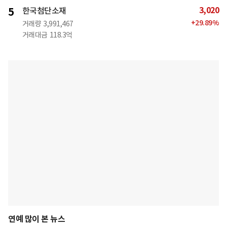
3,020
5
한국첨단소재
+
29.89
%
거래량
3,991,467
거래대금
118.3억
연예 많이 본 뉴스