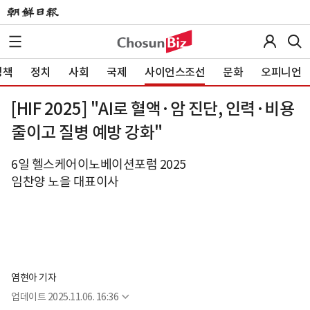
정책
정치
사회
국제
사이언스조선
문화
오피니언
[HIF 2025] "AI로 혈액·암 진단, 인력·비용
줄이고 질병 예방 강화"
6일 헬스케어이노베이션포럼 2025
임찬양 노을 대표이사
염현아 기자
업데이트
2025.11.06. 16:36