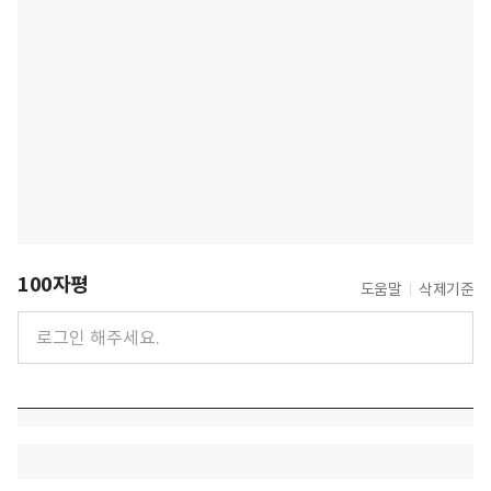
100자평
도움말
삭제기준