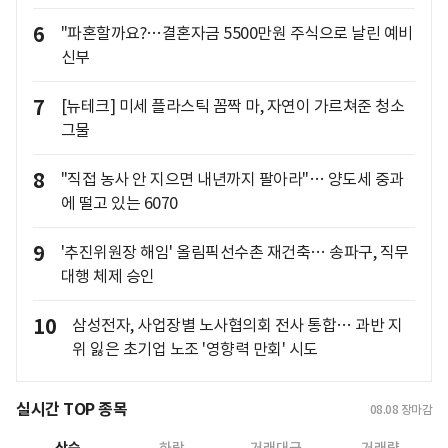
6
"파혼할까요?…결혼자금 5500만원 주식으로 날린 예비
신부
7
[뉴테크] 미세 플라스틱 꼼짝 마, 자연이 가르쳐준 청소
그물
8
"직접 농사 안 지으면 내년까지 팔아라"… 양도세 중과
에 떨고 있는 6070
9
'추진위원장 해임' 올림픽선수촌 재건축… 송파구, 직무
대행 체제 승인
10
삼성전자, 사업장별 노사협의회 전사 통합… 과반 지
위 잃은 초기업 노조 '영향력 만회' 시도
실시간 TOP 종목
08.08
장마감
상승