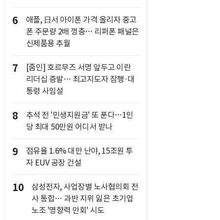
6
애플, 日서 아이폰 가격 올리자 중고
폰 주문량 2배 껑충… 리퍼폰 패널은
신제품용 추월
7
[줌인] 호르무즈 서명 앞두고 이란
리더십 증발… 최고지도자 잠행·대
통령 사임설
8
추석 전 '민생지원금' 또 푼다…1인
당 최대 50만원 어디서 받나
9
점유율 1.6% 대만 난야, 15조원 투
자 EUV 공장 건설
10
삼성전자, 사업장별 노사협의회 전
사 통합… 과반 지위 잃은 초기업
노조 '영향력 만회' 시도