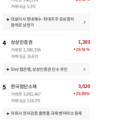
거래량
346,924
거래대금
5.3억
대표이사 장내매수·최대주주 유상증자
참여로 상한가
1,203
4
상상인증권
+
29.91
%
거래량
1,380,356
거래대금
16.6억
Sh수협은행, 상상인증권 인수 추진
3,020
5
한국첨단소재
+
29.89
%
거래량
3,991,467
거래대금
118.3억
자회사 양자검증 플랫폼 국제 벤치마크 등재