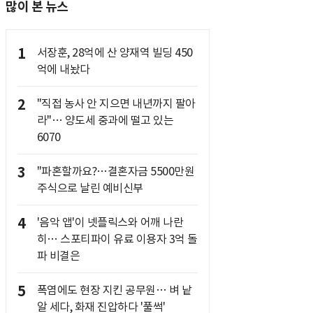
많이 본 뉴스
1
서장훈, 28억에 산 양재역 빌딩 450
억에 내놨다
2
"직접 농사 안 지으면 내년까지 팔아
라"… 양도세 중과에 떨고 있는
6070
3
"파혼할까요?…결혼자금 5500만원
주식으로 날린 예비신부
4
'음악 앱'이 넷플릭스와 어깨 나란
히… 스포티파이 유료 이용자 3억 돌
파 비결은
5
폭염에도 현장 지킨 공무원… 벼 낱
알 세다, 화재 진압하다 '풀썩'