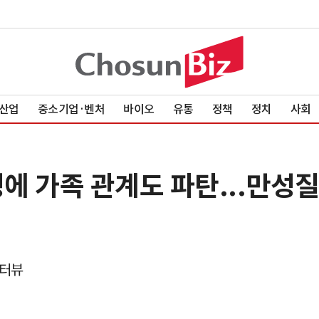
산업
중소기업·벤처
바이오
유통
정책
정치
사회
병에 가족 관계도 파탄...만성
인터뷰