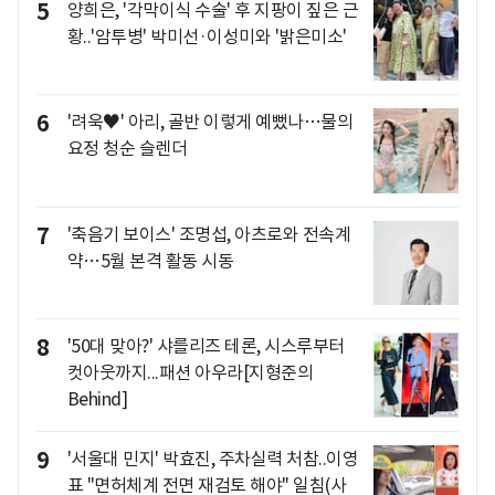
5
양희은, '각막이식 수술' 후 지팡이 짚은 근
황..'암투병' 박미선·이성미와 '밝은미소'
6
'려욱♥' 아리, 골반 이렇게 예뻤나…물의
요정 청순 슬렌더
7
'축음기 보이스' 조명섭, 아츠로와 전속계
약…5월 본격 활동 시동
8
'50대 맞아?' 샤를리즈 테론, 시스루부터
컷아웃까지...패션 아우라[지형준의
Behind]
9
'서울대 민지' 박효진, 주차실력 처참..이영
표 "면허체계 전면 재검토 해야" 일침(사