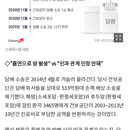
그래픽=정서희
◇"흡연으로 암 발생" vs "인과 관계 인정 안돼"
담배 소송은 2014년 4월로 거슬러 올라간다. 당시 건보공
단은 담배 회사들을 상대로 533억원대 손해 배상 소송을
제기했다. 폐암(소세포암·편평세포암)과 후두암(편평세
포암)에 걸린 환자 3465명에게 건보공단이 2003~2013년
10년간 진료비로 부담한 금액을 반환하라는 것이었다.
핵심 쟁점은 흡연과 암 발병 사이 인과 관계가 있는지, 담