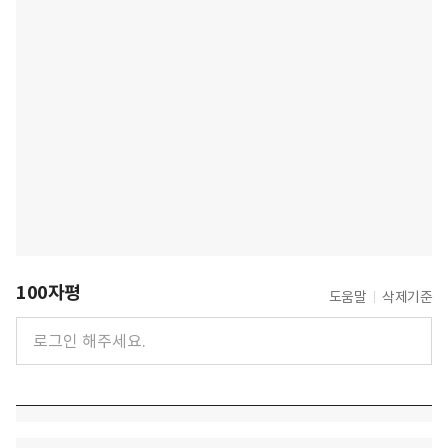
100자평
도움말
삭제기준