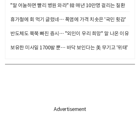
"말 어눌하면 빨리 병원 와라" 韓 매년 10만명 걸리는 질환
휴가철에 회 먹기 글렀네… 폭염에 가격 치솟은 '국민 횟감'
반도체도 쭉쭉 빠진 증시… "외인이 우리 희망" 말 나온 이유
보유한 미사일 1700발 뿐… 바닥 보인다는 美 무기고 '위태'