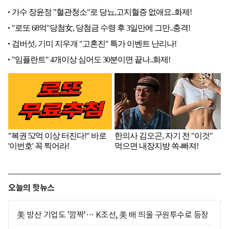
오늘의 핫뉴스
美 방산 기업도 '깜짝'… K조선, 美 배 띄울 구원투수로 등장