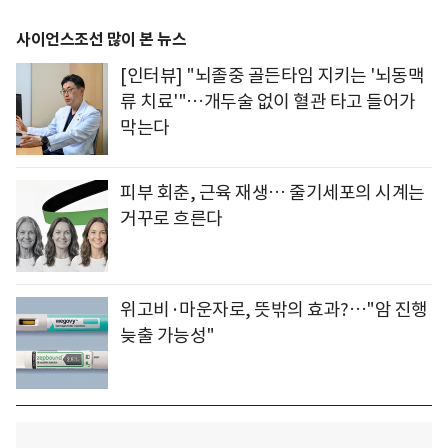
사이언스조선 많이 본 뉴스
[인터뷰] "뇌졸중 골든타임 지키는 '뇌동맥
류 치료'"…개두술 없이 혈관 타고 들어가
막는다
피부 회춘, 근육 재생… 줄기세포의 시계는
거꾸로 흐른다
위고비·마운자로, 뜻밖의 효과?…"암 진행
늦출 가능성"