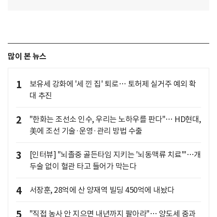
많이 본 뉴스
1
보유세 강화에 '세 낀 집' 퇴로… 토허제 실거주 예외 확
대 추진
2
"한화는 조선소 인수, 우리는 노하우를 판다"… HD현대,
美에 조선 기술·운영·관리 방법 수출
3
[인터뷰] "뇌졸중 골든타임 지키는 '뇌동맥류 치료'"…개
두술 없이 혈관 타고 들어가 막는다
4
서장훈, 28억에 산 양재역 빌딩 450억에 내놨다
5
"직접 농사 안 지으면 내년까지 팔아라"… 양도세 중과