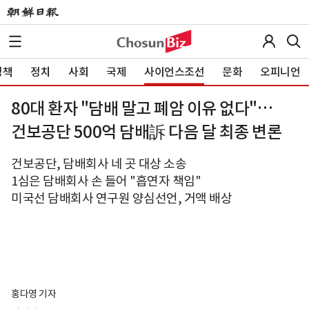
정책
정치
사회
국제
사이언스조선
문화
오피니언
80대 환자 "담배 말고 폐암 이유 없다"…
건보공단 500억 담배訴 다음 달 최종 변론
건보공단, 담배회사 네 곳 대상 소송
1심은 담배회사 손 들어 "흡연자 책임"
미국선 담배회사 연구원 양심선언, 거액 배상
홍다영 기자