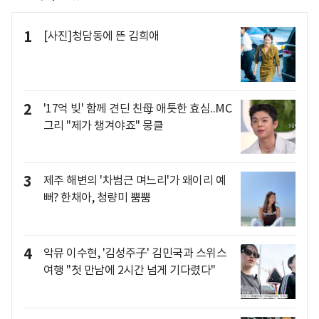
1
[사진]청담동에 뜬 김희애
2
'17억 빚' 함께 견딘 친母 애틋한 효심..MC
그리 "제가 챙겨야죠" 뭉클
3
제주 해변의 '차범근 며느리'가 왜이리 예
뻐? 한채아, 청량미 뿜뿜
4
악뮤 이수현, '김성주子' 김민국과 스위스
여행 "첫 만남에 2시간 넘게 기다렸다"