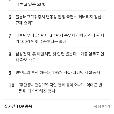
에 떨고 있는 6070
6
블룸버그 "韓 증시 변동성 진정 국면… 레버리지 청산·
규제 효과"
7
내후년부터 1주택자·3주택자 종부세 격차 커진다… 시
가 100억 안팎 수준부터는 줄어
8
삼성전자, 美 테일러팹 첫 인턴 뽑는다…가동 앞두고 인
재 확보 속도
9
반얀트리 부산 해운대, 195개 객실·다이닝 시설 공개
10
[주간증시전망] "외국인 언제 돌아오나"…역대급 반
등 뒤 더 막막해진 증시
실시간 TOP 종목
08.09
장마감