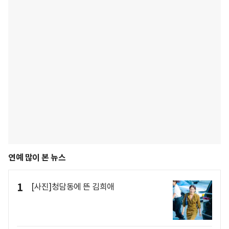
연예 많이 본 뉴스
1
[사진]청담동에 뜬 김희애