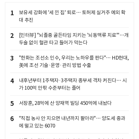
1
보유세 강화에 '세 낀 집' 퇴로… 토허제 실거주 예외 확
대 추진
2
[인터뷰] "뇌졸중 골든타임 지키는 '뇌동맥류 치료'"…개
두술 없이 혈관 타고 들어가 막는다
3
"한화는 조선소 인수, 우리는 노하우를 판다"… HD현대,
美에 조선 기술·운영·관리 방법 수출
4
내후년부터 1주택자·3주택자 종부세 격차 커진다… 시
가 100억 안팎 수준부터는 줄어
5
서장훈, 28억에 산 양재역 빌딩 450억에 내놨다
6
"직접 농사 안 지으면 내년까지 팔아라"… 양도세 중과
에 떨고 있는 6070