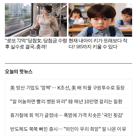
오늘의 핫뉴스
美 방산 기업도 '깜짝'… K조선, 美 배 띄울 구원투수로 등장
"말 어눌하면 빨리 병원 와라" 韓 매년 10만명 걸리는 질환
휴가철에 회 먹기 글렀네… 폭염에 가격 치솟은 '국민 횟감'
반도체도 쭉쭉 빠진 증시… "외인이 우리 희망" 말 나온 이유