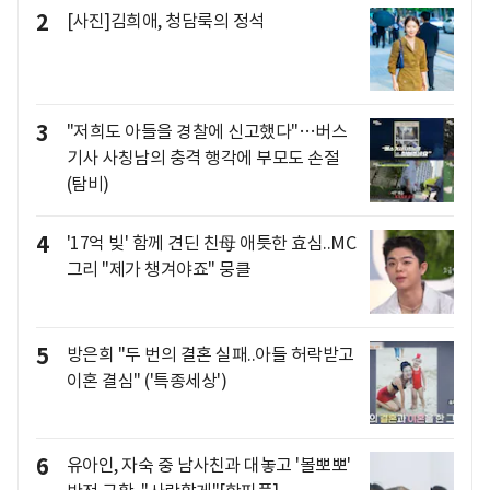
2
[사진]김희애, 청담룩의 정석
3
"저희도 아들을 경찰에 신고했다"…버스
기사 사칭남의 충격 행각에 부모도 손절
(탐비)
4
'17억 빚' 함께 견딘 친母 애틋한 효심..MC
그리 "제가 챙겨야죠" 뭉클
5
방은희 "두 번의 결혼 실패..아들 허락받고
이혼 결심" ('특종세상')
6
유아인, 자숙 중 남사친과 대놓고 '볼뽀뽀'