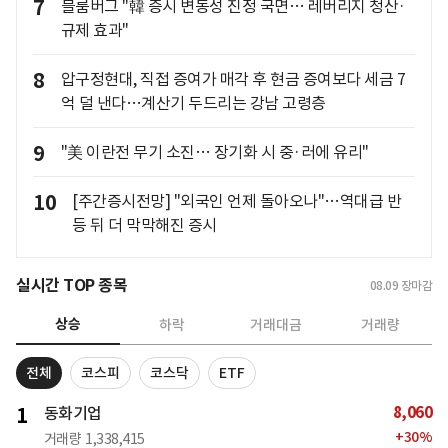
7
블룸버그 "韓 증시 변동성 진정 국면… 레버리지 청산·
규제 효과"
8
압구정현대, 직접 증여가 매각 후 현금 증여보다 세금 7
억 덜 낸다…계산기 두드리는 강남 고령층
9
"美 이란전 무기 소진… 장기화 시 중·러에 유리"
10
[주간증시전망] "외국인 언제 돌아오나"…역대급 반
등 뒤 더 막막해진 증시
실시간 TOP 종목
08.09
장마감
상승
하락
거래대금
거래량
전체
코스피
코스닥
ETF
8,060
1
동화기업
+
30
%
거래량
1,338,415