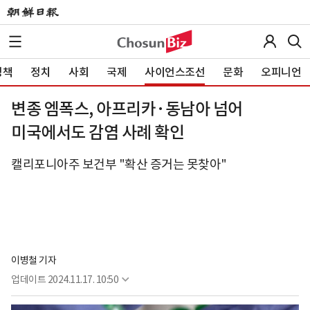
정책
정치
사회
국제
사이언스조선
문화
오피니언
변종 엠폭스, 아프리카·동남아 넘어
미국에서도 감염 사례 확인
캘리포니아주 보건부 "확산 증거는 못찾아"
이병철 기자
업데이트
2024.11.17. 10:50