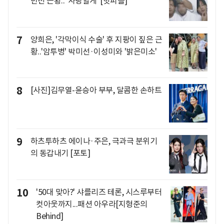
반전 근황.."사랑할게"[핫피플]
7
양희은, '각막이식 수술' 후 지팡이 짚은 근
황..'암투병' 박미선·이성미와 '밝은미소'
8
[사진]김무열-윤승아 부부, 달콤한 손하트
9
하츠투하츠 에이나·주은, 극과극 분위기
의 동갑내기 [포토]
10
'50대 맞아?' 샤를리즈 테론, 시스루부터
컷아웃까지...패션 아우라[지형준의
Behind]