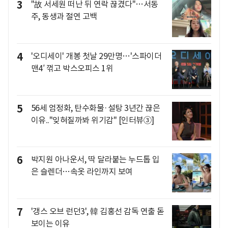
3
"故 서세원 떠난 뒤 연락 끊겼다"…서동
주, 동생과 절연 고백
4
'오디세이' 개봉 첫날 29만명…'스파이더
맨4′ 꺾고 박스오피스 1위
5
56세 엄정화, 탄수화물·설탕 3년간 끊은
이유.."잊혀질까봐 위기감" [인터뷰③]
6
박지원 아나운서, 딱 달라붙는 누드톱 입
은 슬렌더…속옷 라인까지 보여
7
'갱스 오브 런던3', 韓 김홍선 감독 연출 돋
보이는 이유