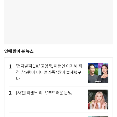
연예 많이 본 뉴스
1
'전자발찌 1호' 고영욱, 이번엔 이지혜 저
격.."49평이 미니멀리즘? 많이 출세했구
나"
2
[사진]리센느 리브,'부드러운 눈빛'