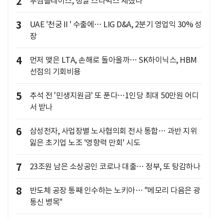
2
투썸플레이스, 정말 스타벅스 제쳤나
3
UAE '천궁Ⅱ' 수출에… LIG D&A, 2분기 영업익 30% 성
장
4
먼저 맺은 LTA, 손해로 돌아올까… SK하이닉스, HBM
선점의 기회비용
5
추석 전 '민생지원금' 또 푼다…1인당 최대 50만원 어디
서 받나
6
삼성전자, 사업장별 노사협의회 전사 통합… 과반 지위
잃은 초기업 노조 '영향력 만회' 시도
7
23조원 남은 소상공인 코로나 대출… 정부, 또 탕감하나
8
반도체 공장 통째 인수하는 노키아… "메모리 다음은 광
통신 병목"