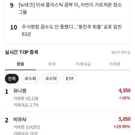
9
[뉴테크] 미세 플라스틱 꼼짝 마, 자연이 가르쳐준 청소
그물
10
주식병합 꼼수도 안 통했다... '동전주 퇴출' 공포 덮친
63곳
실시간 TOP 종목
08.07
장마감
상승
하락
거래대금
거래량
전체
코스피
코스닥
ETF
4,550
1
유니켐
+
30
%
거래량
60,138
거래대금
2.7억
5,050
2
비큐AI
+
29.99
%
거래량
324,951
거래대금
16억