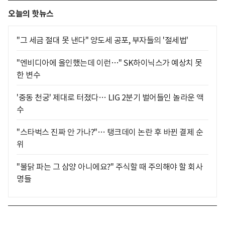
오늘의 핫뉴스
"그 세금 절대 못 낸다" 양도세 공포, 부자들의 '절세법'
"엔비디아에 올인했는데 이런…" SK하이닉스가 예상치 못
한 변수
'중동 천궁' 제대로 터졌다… LIG 2분기 벌어들인 놀라운 액
수
"스타벅스 진짜 안 가나?"… 탱크데이 논란 후 바뀐 결제 순
위
"불닭 파는 그 삼양 아니에요?" 주식할 때 주의해야 할 회사
명들