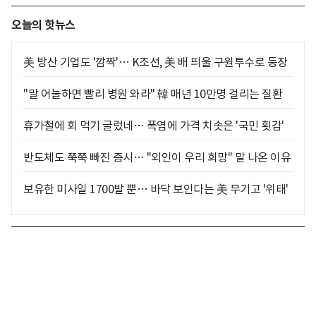
오늘의 핫뉴스
美 방산 기업도 '깜짝'… K조선, 美 배 띄울 구원투수로 등장
"말 어눌하면 빨리 병원 와라" 韓 매년 10만명 걸리는 질환
휴가철에 회 먹기 글렀네… 폭염에 가격 치솟은 '국민 횟감'
반도체도 쭉쭉 빠진 증시… "외인이 우리 희망" 말 나온 이유
보유한 미사일 1700발 뿐… 바닥 보인다는 美 무기고 '위태'