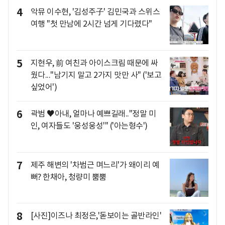
4
악뮤 이수현, '김성주子' 김민국과 스위스
여행 "첫 만남에 2시간 넘게 기다렸다"
5
지현우, 前 여친과 아이스크림 때문에 싸
웠다..."남기지 말고 2가지 맛만 사" ('보고
싶었어')
6
곽범 ♥아내, 얼마나 예쁘길래.."정말 미
인, 여자들도 '웅성웅성'" ('아는형수')
7
제주 해변의 '차범근 며느리'가 왜이리 예
뻐? 한채아, 청량미 뿜뿜
8
[사진]이즈나 최정은,'돋보이는 골반라인'