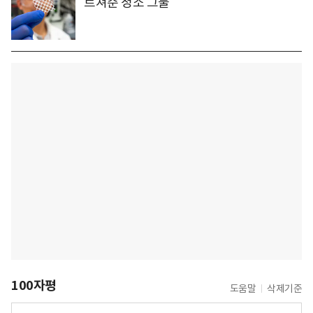
르쳐준 청소 그물
100자평
도움말
삭제기준