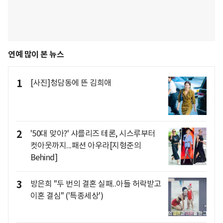
연예 많이 본 뉴스
1
[사진]청담동에 뜬 김희애
2
'50대 맞아?' 샤를리즈 테론, 시스루부터
컷아웃까지...패션 아우라[지형준의
Behind]
3
방은희 "두 번의 결혼 실패..아들 허락받고
이혼 결심" ('특종세상')