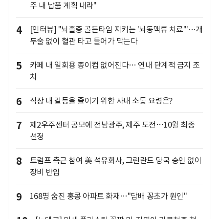
주 내 납품 계획 내라"
4
[인터뷰] "뇌졸중 골든타임 지키는 '뇌동맥류 치료'"…개
두술 없이 혈관 타고 들어가 막는다
5
카페 내 일회용 종이컵 없어진다… 연내 단계적 금지 조
치
6
직장 내 갈등을 줄이기 위한 사내 소통 요령은?
7
제2우주센터 공모에 전남광주, 제주 도전…10월 최종
선정
8
트럼프 측근 참여 美 석유회사, 그린란드 당국 승인 없이
장비 반입
9
168명 숨진 홍콩 아파트 화재…"담배 꽁초가 원인"