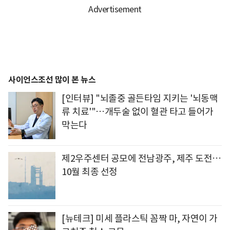
사이언스조선 많이 본 뉴스
[인터뷰] "뇌졸중 골든타임 지키는 '뇌동맥
류 치료'"…개두술 없이 혈관 타고 들어가
막는다
제2우주센터 공모에 전남광주, 제주 도전…
10월 최종 선정
[뉴테크] 미세 플라스틱 꼼짝 마, 자연이 가