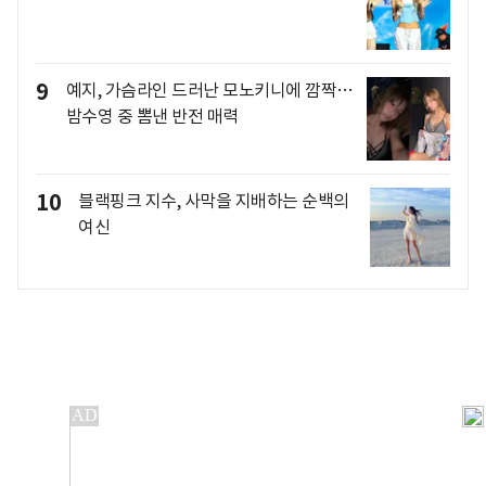
9
예지, 가슴라인 드러난 모노키니에 깜짝…
밤수영 중 뽐낸 반전 매력
10
블랙핑크 지수, 사막을 지배하는 순백의
여신