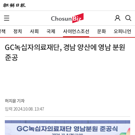
정책
정치
사회
국제
사이언스조선
문화
오피니언
GC녹십자의료재단, 경남 양산에 영남 분원
준공
허지윤 기자
입력
2024.10.08. 13:47