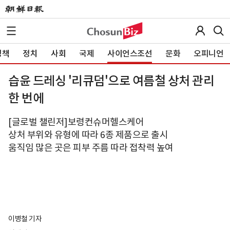
정책
정치
사회
국제
사이언스조선
문화
오피니언
습윤 드레싱 '리큐덤'으로 여름철 상처 관리
한 번에
[글로벌 챌린저]보령컨슈머헬스케어
상처 부위와 유형에 따라 6종 제품으로 출시
움직임 많은 곳은 피부 주름 따라 접착력 높여
이병철 기자