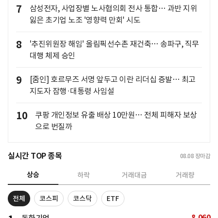
7
삼성전자, 사업장별 노사협의회 전사 통합… 과반 지위
잃은 초기업 노조 '영향력 만회' 시도
8
'추진위원장 해임' 올림픽선수촌 재건축… 송파구, 직무
대행 체제 승인
9
[줌인] 호르무즈 서명 앞두고 이란 리더십 증발… 최고
지도자 잠행·대통령 사임설
10
쿠팡 개인정보 유출 배상 10만원… 전체 피해자 보상
으로 번질까
실시간 TOP 종목
08.08
장마감
상승
하락
거래대금
거래량
전체
코스피
코스닥
ETF
8,060