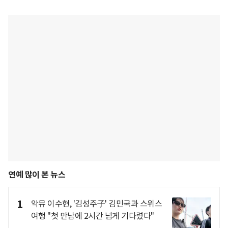
연예 많이 본 뉴스
1
악뮤 이수현, '김성주子' 김민국과 스위스
여행 "첫 만남에 2시간 넘게 기다렸다"