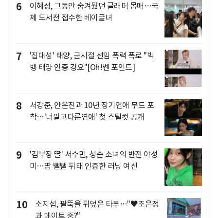
6
이혜성, 그동안 숨겨뒀던 글래머 몸매…국
제 도서전 접수한 베이글녀
7
'집대성' 태양, 군시절 선임 폭력 폭로 "빅
뱅 태양 인증 강요"[Oh!쎈 포인트]
8
서강준, 안은진과 10년 장기연애 무드 포
착…'너말고다른연애' 첫 스틸컷 공개
9
'김부장 딸' 서수민, 청순 소녀의 반전 야성
미…땀 뻘뻘 뒤태 인증한 러닝 여신
10
소지섭, 팔뚝을 뒤덮은 타투…"♥조은정
과 데이트 중?"