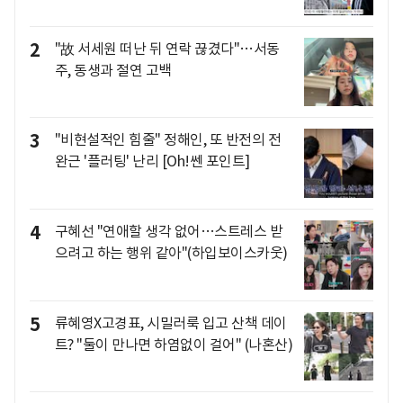
2
"故 서세원 떠난 뒤 연락 끊겼다"…서동
주, 동생과 절연 고백
3
"비현설적인 힘줄" 정해인, 또 반전의 전
완근 '플러팅' 난리 [Oh!쎈 포인트]
4
구혜선 "연애할 생각 없어…스트레스 받
으려고 하는 행위 같아"(하입보이스카웃)
5
류혜영X고경표, 시밀러룩 입고 산책 데이
트? "둘이 만나면 하염없이 걸어" (나혼산)