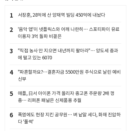
1
서장훈, 28억에 산 양재역 빌딩 450억에 내놨다
2
'음악 앱'이 넷플릭스와 어깨 나란히… 스포티파이 유료
이용자 3억 돌파 비결은
3
"직접 농사 안 지으면 내년까지 팔아라"… 양도세 중과
에 떨고 있는 6070
4
"파혼할까요?…결혼자금 5500만원 주식으로 날린 예비
신부
5
애플, 日서 아이폰 가격 올리자 중고폰 주문량 2배 껑
충… 리퍼폰 패널은 신제품용 추월
6
폭염에도 현장 지킨 공무원… 벼 낱알 세다, 화재 진압하
다 '풀썩'