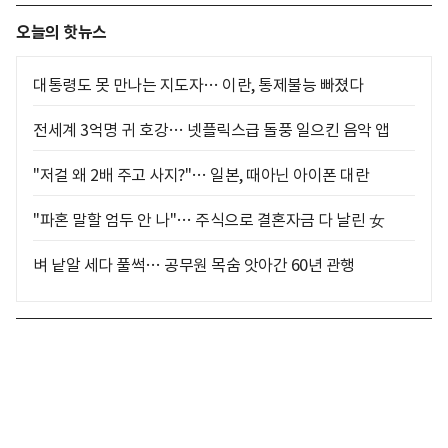
오늘의 핫뉴스
대통령도 못 만나는 지도자… 이란, 통제불능 빠졌다
전세계 3억명 귀 호강… 넷플릭스급 돌풍 일으킨 음악 앱
"저걸 왜 2배 주고 사지?"… 일본, 때아닌 아이폰 대란
"파혼 말할 엄두 안 나"… 주식으로 결혼자금 다 날린 女
벼 낱알 세다 풀썩… 공무원 목숨 앗아간 60년 관행