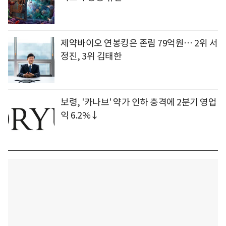
제약바이오 연봉킹은 존림 79억원… 2위 서
정진, 3위 김태한
보령, '카나브' 약가 인하 충격에 2분기 영업
익 6.2%↓