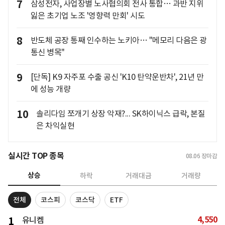
7
삼성전자, 사업장별 노사협의회 전사 통합… 과반 지위
잃은 초기업 노조 '영향력 만회' 시도
8
반도체 공장 통째 인수하는 노키아… "메모리 다음은 광
통신 병목"
9
[단독] K9 자주포 수출 공신 'K10 탄약운반차', 21년 만
에 성능 개량
10
솔리다임 쪼개기 상장 악재?... SK하이닉스 급락, 본질
은 차익실현
실시간 TOP 종목
08.06
장마감
상승
하락
거래대금
거래량
전체
코스피
코스닥
ETF
4,550
1
유니켐