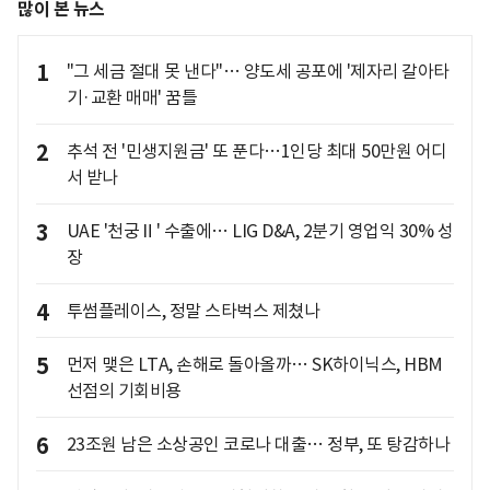
많이 본 뉴스
1
"그 세금 절대 못 낸다"… 양도세 공포에 '제자리 갈아타
기·교환 매매' 꿈틀
2
추석 전 '민생지원금' 또 푼다…1인당 최대 50만원 어디
서 받나
3
UAE '천궁Ⅱ' 수출에… LIG D&A, 2분기 영업익 30% 성
장
4
투썸플레이스, 정말 스타벅스 제쳤나
5
먼저 맺은 LTA, 손해로 돌아올까… SK하이닉스, HBM
선점의 기회비용
6
23조원 남은 소상공인 코로나 대출… 정부, 또 탕감하나