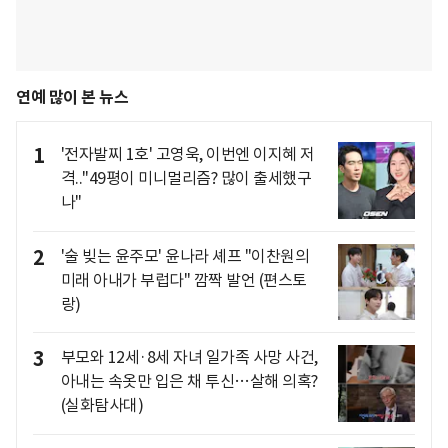
연예 많이 본 뉴스
1
'전자발찌 1호' 고영욱, 이번엔 이지혜 저
격.."49평이 미니멀리즘? 많이 출세했구
나"
2
'술 빚는 윤주모' 윤나라 셰프 "이찬원의
미래 아내가 부럽다" 깜짝 발언 (편스토
랑)
3
부모와 12세·8세 자녀 일가족 사망 사건,
아내는 속옷만 입은 채 투신…살해 의혹?
(실화탐사대)