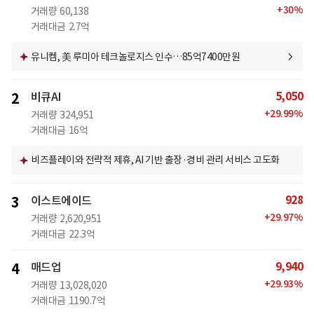
+
30
%
거래량
60,138
거래대금
2.7억
유니켐, 美 루미아 테크놀로지스 인수…85억7400만원
5,050
2
비큐AI
+
29.99
%
거래량
324,951
거래대금
16억
비즈플레이와 전략적 제휴, AI 기반 출장·경비 관리 서비스 고도화
928
3
이스트에이드
+
29.97
%
거래량
2,620,951
거래대금
22.3억
9,940
4
매드업
+
29.93
%
거래량
13,028,020
거래대금
1190.7억