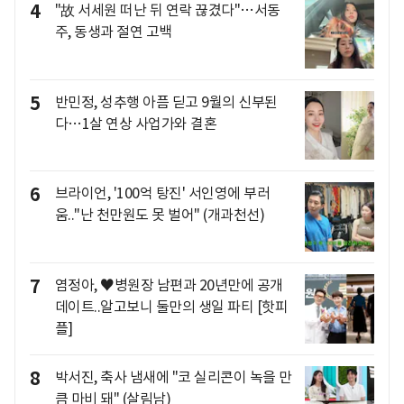
4
"故 서세원 떠난 뒤 연락 끊겼다"…서동
주, 동생과 절연 고백
5
반민정, 성추행 아픔 딛고 9월의 신부된
다…1살 연상 사업가와 결혼
6
브라이언, '100억 탕진' 서인영에 부러
움.."난 천만원도 못 벌어" (개과천선)
7
염정아, ♥병원장 남편과 20년만에 공개
데이트..알고보니 둘만의 생일 파티 [핫피
플]
8
박서진, 축사 냄새에 "코 실리콘이 녹을 만
큼 마비 돼" (살림남)