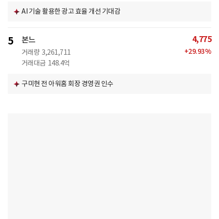
AI 기술 활용한 광고 효율 개선 기대감
4,775
5
본느
+
29.93
%
거래량
3,261,711
거래대금
148.4억
구미현 전 아워홈 회장 경영권 인수