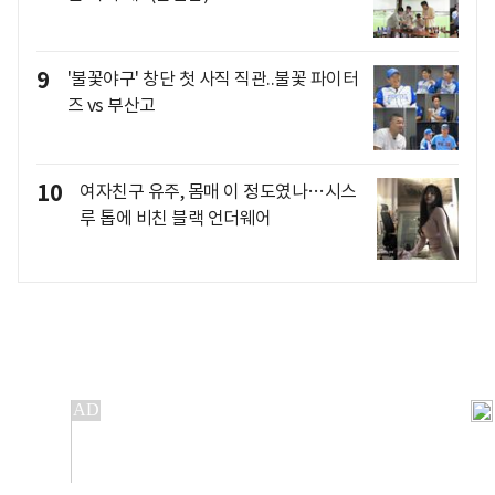
9
'불꽃야구' 창단 첫 사직 직관..불꽃 파이터
즈 vs 부산고
10
여자친구 유주, 몸매 이 정도였나…시스
루 톱에 비친 블랙 언더웨어
개인정보처리방침
앱설치(Android)