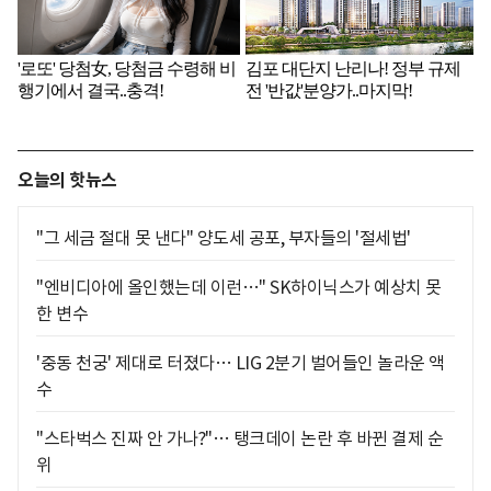
오늘의 핫뉴스
"그 세금 절대 못 낸다" 양도세 공포, 부자들의 '절세법'
"엔비디아에 올인했는데 이런…" SK하이닉스가 예상치 못
한 변수
'중동 천궁' 제대로 터졌다… LIG 2분기 벌어들인 놀라운 액
수
"스타벅스 진짜 안 가나?"… 탱크데이 논란 후 바뀐 결제 순
위