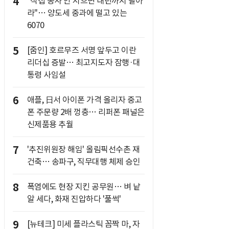
4
"직접 농사 안 지으면 내년까지 팔아
라"… 양도세 중과에 떨고 있는
6070
5
[줌인] 호르무즈 서명 앞두고 이란
리더십 증발… 최고지도자 잠행·대
통령 사임설
6
애플, 日서 아이폰 가격 올리자 중고
폰 주문량 2배 껑충… 리퍼폰 패널은
신제품용 추월
7
'추진위원장 해임' 올림픽선수촌 재
건축… 송파구, 직무대행 체제 승인
8
폭염에도 현장 지킨 공무원… 벼 낱
알 세다, 화재 진압하다 '풀썩'
9
[뉴테크] 미세 플라스틱 꼼짝 마, 자