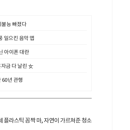
제불능 빠졌다
풍 일으킨 음악 앱
아닌 아이폰 대란
혼자금 다 날린 女
 60년 관행
세 플라스틱 꼼짝 마, 자연이 가르쳐준 청소