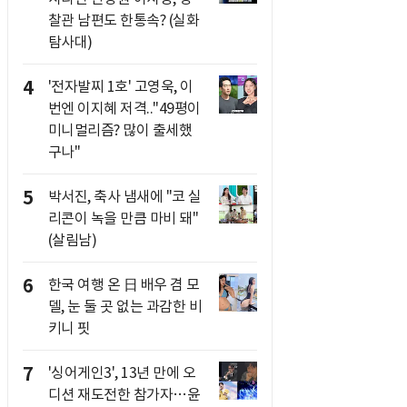
찰관 남편도 한통속? (실화
탐사대)
4
'전자발찌 1호' 고영욱, 이
번엔 이지혜 저격.."49평이
미니멀리즘? 많이 출세했
구나"
5
박서진, 축사 냄새에 "코 실
리콘이 녹을 만큼 마비 돼"
(살림남)
6
한국 여행 온 日 배우 겸 모
델, 눈 둘 곳 없는 과감한 비
키니 핏
7
'싱어게인3', 13년 만에 오
디션 재도전한 참가자…윤