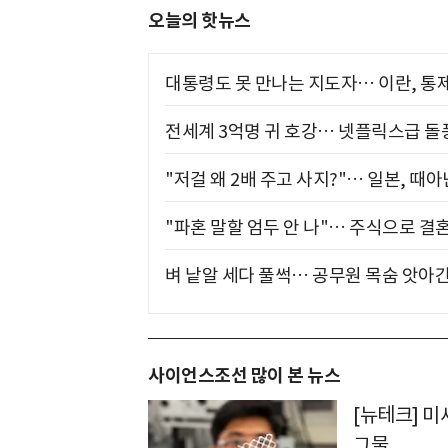
오늘의 핫뉴스
대통령도 못 만나는 지도자… 이란, 통
전세계 3억명 귀 호강… 넷플릭스급 돌
"저걸 왜 2배 주고 사지?"… 일본, 때
"파혼 말할 엄두 안 나"… 주식으로 결
벼 낱알 세다 풀썩… 공무원 목숨 앗아간
사이언스조선 많이 본 뉴스
[뉴테크] 미
그물