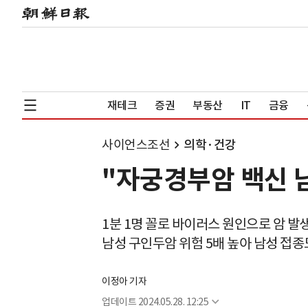
재테크
증권
부동산
IT
금융
사이언스조선
의학·건강
"자궁경부암 백신 
1분 1명 꼴로 바이러스 원인으로 암 발
남성 구인두암 위험 5배 높아 남성 접종
이정아 기자
업데이트
2024.05.28. 12:25