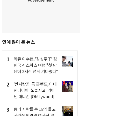
연예 많이 본 뉴스
1
악뮤 이수현, '김성주子' 김
민국과 스위스 여행 "첫 만
남에 2시간 넘게 기다렸다"
2
'찐사랑꾼' 톰 홀랜드, 아내
젠데이아 '노출사고' 막아
낸 매너손 [Oh!llywood]
3
동네 사람들 돈 18억 들고
사라진 안경원 여사장, 경