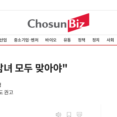
산업
중소기업·벤처
바이오
유통
정책
정치
사회
남녀 모두 맞아야"
생
도 권고