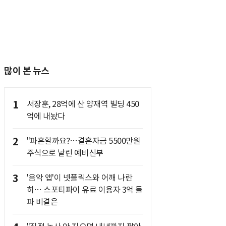
많이 본 뉴스
1
서장훈, 28억에 산 양재역 빌딩 450
억에 내놨다
2
"파혼할까요?…결혼자금 5500만원
주식으로 날린 예비신부
3
'음악 앱'이 넷플릭스와 어깨 나란
히… 스포티파이 유료 이용자 3억 돌
파 비결은