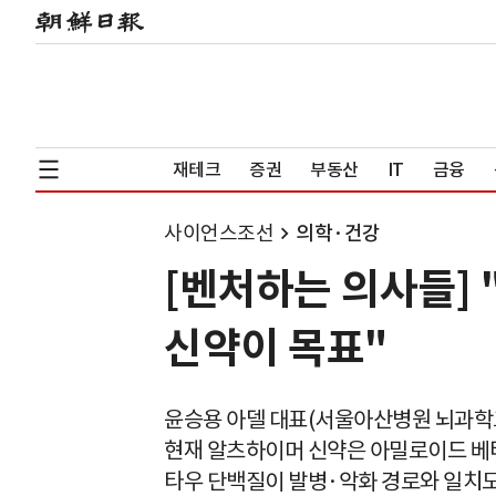
재테크
증권
부동산
IT
금융
사이언스조선
의학·건강
[벤처하는 의사들] 
신약이 목표"
윤승용 아델 대표(서울아산병원 뇌과학
현재 알츠하이머 신약은 아밀로이드 베
타우 단백질이 발병·악화 경로와 일치도