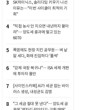
3
SK하이닉스, 솔리다임 키우기 나선
이유는…"이번 사이클이 최적의 기
회"
4
"직접 농사 안 지으면 내년까지 팔아
라"… 양도세 중과에 떨고 있는
6070
5
폭염에도 현장 지킨 공무원… 벼 낱
알 세다, 화재 진압하다 '풀썩'
6
"강제 국장 복귀냐"… ISA 세제 개편
에 투자자 불만
7
[사이언스카페] AI가 세균 잡는 바이
러스 생성, 내성균도 감염
8
"그 세금 절대 못 낸다"… 양도세 공
포에 '제자리 갈아타기·교환 매매'