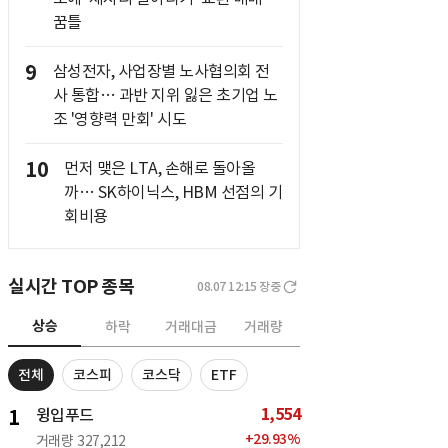
꿈틀
9
삼성전자, 사업장별 노사협의회 전
사 통합… 과반 지위 잃은 초기업 노
조 '영향력 만회' 시도
10
먼저 맺은 LTA, 손해로 돌아올
까… SK하이닉스, HBM 선점의 기
회비용
실시간 TOP 종목
08.07 12:15
장중
상승
하락
거래대금
거래량
전체
코스피
코스닥
ETF
1,554
1
윙입푸드
+
29.93
%
거래량
327,212