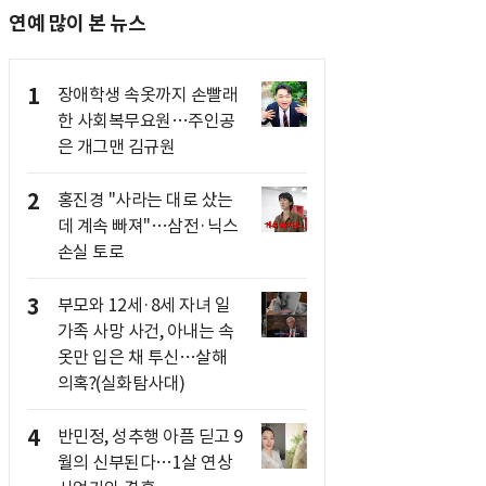
연예 많이 본 뉴스
1
장애학생 속옷까지 손빨래
한 사회복무요원…주인공
은 개그맨 김규원
2
홍진경 "사라는 대로 샀는
데 계속 빠져"…삼전·닉스
손실 토로
3
부모와 12세·8세 자녀 일
가족 사망 사건, 아내는 속
옷만 입은 채 투신…살해
의혹?(실화탐사대)
4
반민정, 성추행 아픔 딛고 9
월의 신부된다…1살 연상