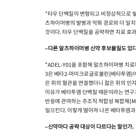
"타우 단백질이 변형되고 비정상적으로 
츠하이머병의 발병과 악화 경로와 더 일치
것이다. 타우 단백질을 공략하면 치료 효과
–다른 알츠하이머병 신약 후보물질도 있다
"ADEL-Y01을 포함해 알츠하이머병 치료제
3은 베타2-마이크로글로불린(베타투엠)이
은 쥐의 혈관을 연결했더니 젊은 쥐의 인지
이유가 베타투엠 단백질 때문이라는 연구가
반응에 관여하는 주조직 적합성 복합체(M
일으킨다. 이렇게 떨어져 나온 베타투엠과 
–신약마다 공략 대상이 다르다는 말인가.