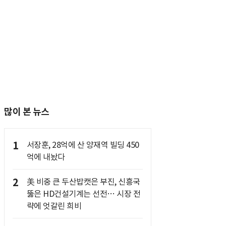
많이 본 뉴스
1
서장훈, 28억에 산 양재역 빌딩 450
억에 내놨다
2
美 비중 큰 두산밥캣은 부진, 신흥국
뚫은 HD건설기계는 선전… 시장 전
략에 엇갈린 희비