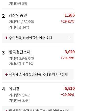
거래대금
5억
1,203
2
상상인증권
+
29.91
%
거래량
1,159,996
거래대금
14억
수협은행, 상상인증권 인수 추진
3,020
3
한국첨단소재
+
29.89
%
거래량
3,949,040
거래대금
117.1억
자회사 양자검증 플랫폼 국제 벤치마크 등재
5,910
4
유니켐
+
29.89
%
거래량
57,025
거래대금
3.4억