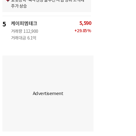
로봇공학·촉각센싱 솔루션 사업 영위 소식에
주가 상승
5,590
5
케이피엠테크
+
29.85
%
거래량
112,900
거래대금
6.1억