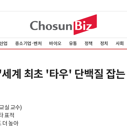
산업
중소기업·벤처
바이오
유통
정책
정치
사회
"세계 최초 '타우' 단백질 잡
교실 교수)
타 표적
 더 높아