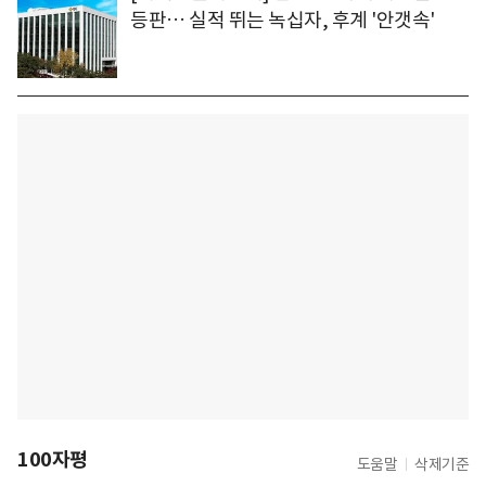
등판… 실적 뛰는 녹십자, 후계 '안갯속'
100자평
도움말
삭제기준