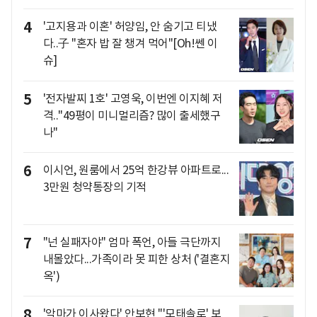
4
'고지용과 이혼' 허양임, 안 숨기고 티냈
다..子 "혼자 밥 잘 챙겨 먹어"[Oh!쎈 이
슈]
5
'전자발찌 1호' 고영욱, 이번엔 이지혜 저
격.."49평이 미니멀리즘? 많이 출세했구
나"
6
이시언, 원룸에서 25억 한강뷰 아파트로...
3만원 청약통장의 기적
7
"넌 실패자야" 엄마 폭언, 아들 극단까지
내몰았다...가족이라 못 피한 상처 ('결혼지
옥')
8
'악마가 이사왔다' 안보현 "'모태솔로' 보