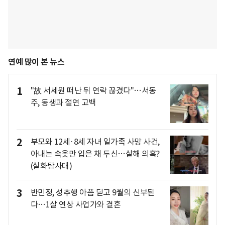
연예 많이 본 뉴스
1
"故 서세원 떠난 뒤 연락 끊겼다"…서동
주, 동생과 절연 고백
2
부모와 12세·8세 자녀 일가족 사망 사건,
아내는 속옷만 입은 채 투신…살해 의혹?
(실화탐사대)
3
반민정, 성추행 아픔 딛고 9월의 신부된
다…1살 연상 사업가와 결혼