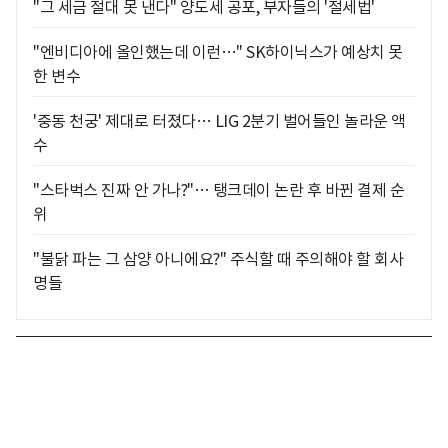
"그 세금 절대 못 낸다" 양도세 공포, 부자들의 '절세법'
"엔비디아에 올인했는데 이런…" SK하이닉스가 예상치 못
한 변수
'중동 천궁' 제대로 터졌다… LIG 2분기 벌어들인 놀라운 액
수
"스타벅스 진짜 안 가나?"… 탱크데이 논란 후 바뀐 결제 순
위
"불닭 파는 그 삼양 아니에요?" 주식할 때 주의해야 할 회사
명들