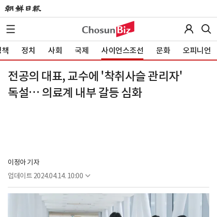
정책
정치
사회
국제
사이언스조선
문화
오피니언
전공의 대표, 교수에 '착취사슬 관리자'
독설… 의료계 내부 갈등 심화
이정아 기자
업데이트
2024.04.14. 10:00