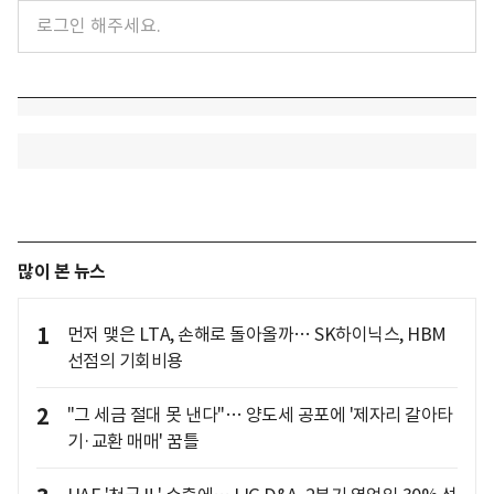
많이 본 뉴스
1
먼저 맺은 LTA, 손해로 돌아올까… SK하이닉스, HBM
선점의 기회비용
2
"그 세금 절대 못 낸다"… 양도세 공포에 '제자리 갈아타
기·교환 매매' 꿈틀