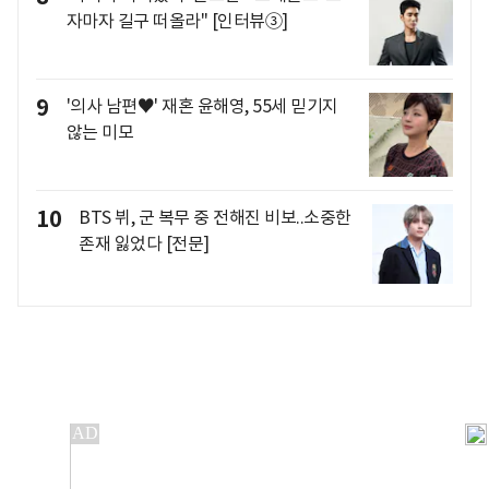
자마자 길구 떠올라" [인터뷰③]
9
'의사 남편♥' 재혼 윤해영, 55세 믿기지
않는 미모
10
BTS 뷔, 군 복무 중 전해진 비보..소중한
존재 잃었다 [전문]