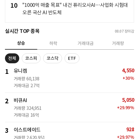
10
"1000억 매출 목표" 내건 퓨리오사AI…사업화 시험대
오른 국산 AI 반도체
실시간 TOP 종목
08.07
장마감
상승
하락
거래대금
거래량
전체
코스피
코스닥
ETF
4,550
1
유니켐
+
30
%
거래량
60,138
거래대금
2.7억
5,050
2
비큐AI
+
29.99
%
거래량
324,951
거래대금
16억
928
3
이스트에이드
+
29.97
%
거래량
2,620,951