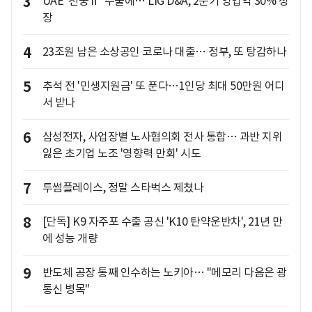
3
UAE '천궁Ⅱ' 수출에… LIG D&A, 2분기 영업익 30% 성
장
4
23조원 남은 소상공인 코로나 대출… 정부, 또 탕감하나
5
추석 전 '민생지원금' 또 푼다…1인당 최대 50만원 어디
서 받나
6
삼성전자, 사업장별 노사협의회 전사 통합… 과반 지위
잃은 초기업 노조 '영향력 만회' 시도
7
투썸플레이스, 정말 스타벅스 제쳤나
8
[단독] K9 자주포 수출 공신 'K10 탄약운반차', 21년 만
에 성능 개량
9
반도체 공장 통째 인수하는 노키아… "메모리 다음은 광
통신 병목"