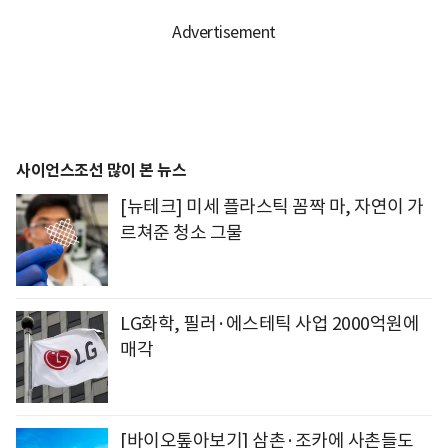
사이언스조선 많이 본 뉴스
[뉴테크] 미세 플라스틱 꼼짝 마, 자연이 가
르쳐준 청소 그물
LG화학, 필러·에스테틱 사업 2000억원에
매각
[바이오톺아보기] 삼촌·조카에 사촌들도