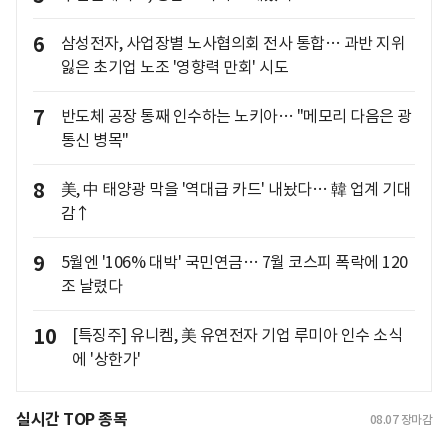
6
삼성전자, 사업장별 노사협의회 전사 통합… 과반 지위
잃은 초기업 노조 '영향력 만회' 시도
7
반도체 공장 통째 인수하는 노키아… "메모리 다음은 광
통신 병목"
8
美, 中 태양광 막을 '역대급 카드' 내놨다… 韓 업계 기대
감↑
9
5월엔 '106% 대박' 국민연금… 7월 코스피 폭락에 120
조 날렸다
10
[특징주] 유니켐, 美 유연전자 기업 루미아 인수 소식
에 '상한가'
실시간 TOP 종목
08.07
장마감