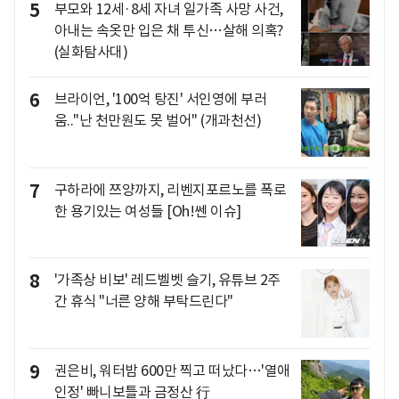
5
부모와 12세·8세 자녀 일가족 사망 사건,
아내는 속옷만 입은 채 투신…살해 의혹?
(실화탐사대)
6
브라이언, '100억 탕진' 서인영에 부러
움.."난 천만원도 못 벌어" (개과천선)
7
구하라에 쯔양까지, 리벤지포르노를 폭로
한 용기있는 여성들 [Oh!쎈 이슈]
8
'가족상 비보' 레드벨벳 슬기, 유튜브 2주
간 휴식 "너른 양해 부탁드린다"
9
권은비, 워터밤 600만 찍고 떠났다…'열애
인정' 빠니보틀과 금정산 行