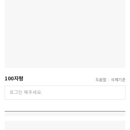
100자평
도움말
삭제기준