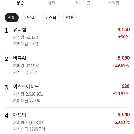
상승
하락
거래대금
거래량
전체
코스피
코스닥
ETF
4,550
1
유니켐
+
30
%
거래량
60,138
거래대금
2.7억
5,050
2
비큐AI
+
29.99
%
거래량
324,951
거래대금
16억
928
3
이스트에이드
+
29.97
%
거래량
2,620,951
거래대금
22.3억
9,940
4
매드업
+
29.93
%
거래량
13,028,020
거래대금
1190.7억