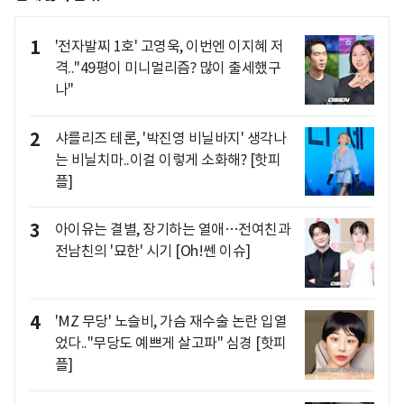
1
'전자발찌 1호' 고영욱, 이번엔 이지혜 저
격.."49평이 미니멀리즘? 많이 출세했구
나"
2
샤를리즈 테론, '박진영 비닐바지' 생각나
는 비닐치마..이걸 이렇게 소화해? [핫피
플]
3
아이유는 결별, 장기하는 열애…전여친과
전남친의 '묘한' 시기 [Oh!쎈 이슈]
4
'MZ 무당' 노슬비, 가슴 재수술 논란 입열
었다.."무당도 예쁘게 살고파" 심경 [핫피
플]