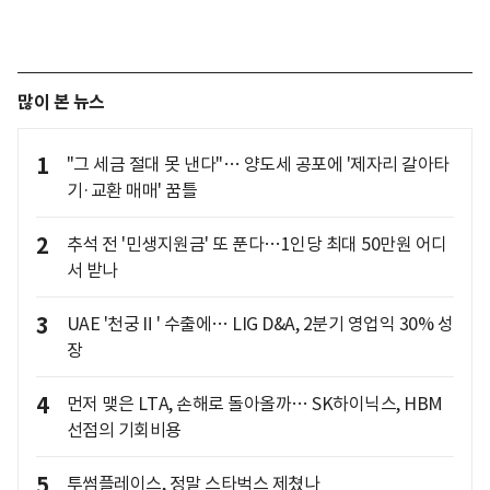
많이 본 뉴스
1
"그 세금 절대 못 낸다"… 양도세 공포에 '제자리 갈아타
기·교환 매매' 꿈틀
2
추석 전 '민생지원금' 또 푼다…1인당 최대 50만원 어디
서 받나
3
UAE '천궁Ⅱ' 수출에… LIG D&A, 2분기 영업익 30% 성
장
4
먼저 맺은 LTA, 손해로 돌아올까… SK하이닉스, HBM
선점의 기회비용
5
투썸플레이스, 정말 스타벅스 제쳤나