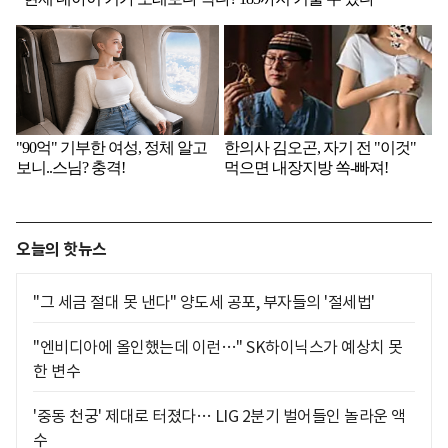
오늘의 핫뉴스
"그 세금 절대 못 낸다" 양도세 공포, 부자들의 '절세법'
"엔비디아에 올인했는데 이런…" SK하이닉스가 예상치 못
한 변수
'중동 천궁' 제대로 터졌다… LIG 2분기 벌어들인 놀라운 액
수