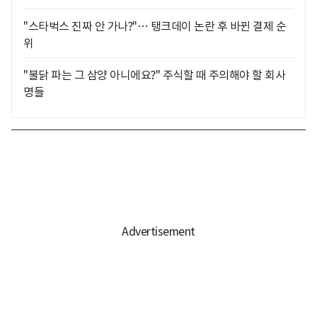
"스타벅스 진짜 안 가나?"… 탱크데이 논란 후 바뀐 결제 순
위
"불닭 파는 그 삼양 아니에요?" 주식할 때 주의해야 할 회사
명들