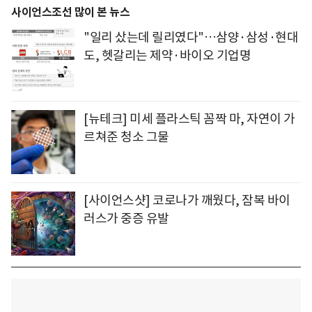
사이언스조선 많이 본 뉴스
"일리 샀는데 릴리였다"…삼양·삼성·현대
도, 헷갈리는 제약·바이오 기업명
[뉴테크] 미세 플라스틱 꼼짝 마, 자연이 가
르쳐준 청소 그물
[사이언스샷] 코로나가 깨웠다, 잠복 바이
러스가 중증 유발