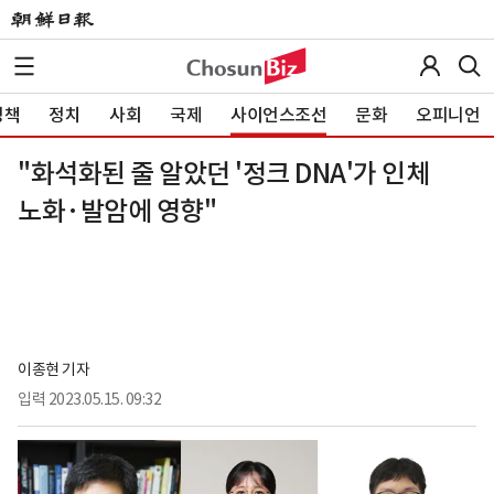
정책
정치
사회
국제
사이언스조선
문화
오피니언
"화석화된 줄 알았던 '정크 DNA'가 인체
노화·발암에 영향"
이종현 기자
입력
2023.05.15. 09:32