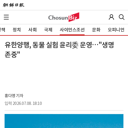
정책
정치
사회
국제
사이언스조선
문화
오피니언
유한양행, 동물 실험 윤리委 운영…"생명
존중"
홍다영 기자
입력
2026.07.08. 18:10