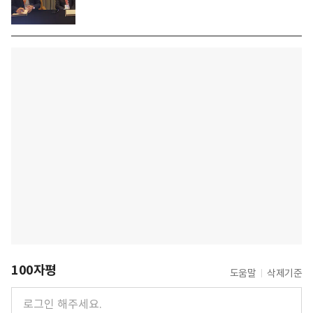
100자평
도움말
삭제기준