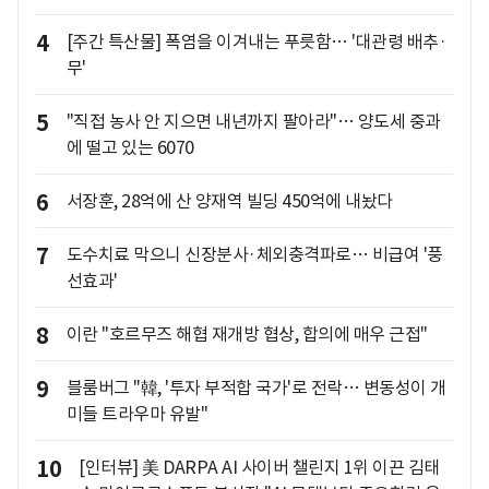
4
[주간 특산물] 폭염을 이겨내는 푸릇함… '대관령 배추·
무'
5
"직접 농사 안 지으면 내년까지 팔아라"… 양도세 중과
에 떨고 있는 6070
6
서장훈, 28억에 산 양재역 빌딩 450억에 내놨다
7
도수치료 막으니 신장분사·체외충격파로… 비급여 '풍
선효과'
8
이란 "호르무즈 해협 재개방 협상, 합의에 매우 근접"
9
블룸버그 "韓, '투자 부적합 국가'로 전락… 변동성이 개
미들 트라우마 유발"
10
[인터뷰] 美 DARPA AI 사이버 챌린지 1위 이끈 김태