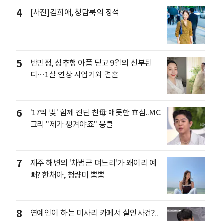
4
[사진]김희애, 청담룩의 정석
5
반민정, 성추행 아픔 딛고 9월의 신부된
다…1살 연상 사업가와 결혼
6
'17억 빚' 함께 견딘 친母 애틋한 효심..MC
그리 "제가 챙겨야죠" 뭉클
7
제주 해변의 '차범근 며느리'가 왜이리 예
뻐? 한채아, 청량미 뿜뿜
8
연예인이 하는 미사리 카페서 살인사건?..