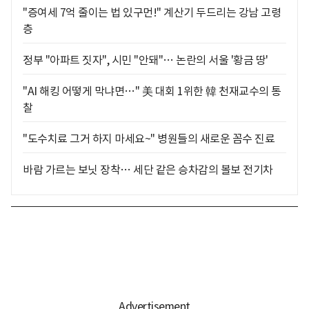
"증여세 7억 줄이는 법 있구먼!" 계산기 두드리는 강남 고령
층
정부 "아파트 짓자", 시민 "안돼"… 논란의 서울 '황금 땅'
"AI 해킹 어떻게 막냐면…" 美 대회 1위한 韓 천재교수의 통
찰
"도수치료 그거 하지 마세요~" 병원들의 새로운 꼼수 진료
바람 가르는 보닛 장착… 세단 같은 승차감의 볼보 전기차