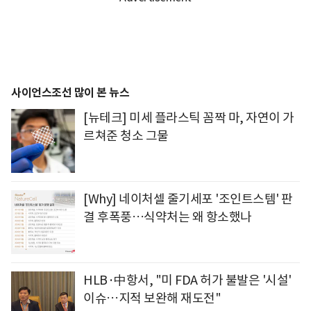
사이언스조선 많이 본 뉴스
[뉴테크] 미세 플라스틱 꼼짝 마, 자연이 가
르쳐준 청소 그물
[Why] 네이처셀 줄기세포 '조인트스템' 판
결 후폭풍…식약처는 왜 항소했나
HLB·中항서, "미 FDA 허가 불발은 '시설'
이슈…지적 보완해 재도전"