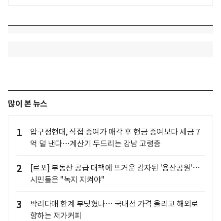
많이 본 뉴스
1
압구정현대, 직접 증여가 매각 후 현금 증여보다 세금 7
억 덜 낸다…계산기 두드리는 강남 고령층
2
[르포] 부동산 공급 대책에 뜨거운 감자된 '용산공원'…
시민들은 "녹지 지켜야"
3
박리다매 한계 부딪혔나… 국내선 가격 올리고 해외로
향하는 저가커피