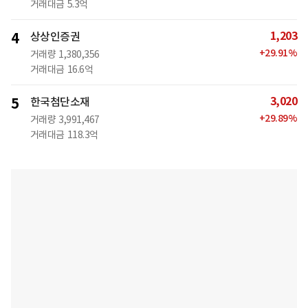
거래대금
5.3억
1,203
4
상상인증권
+
29.91
%
거래량
1,380,356
거래대금
16.6억
3,020
5
한국첨단소재
+
29.89
%
거래량
3,991,467
거래대금
118.3억