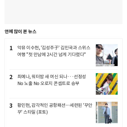
연예 많이 본 뉴스
1
악뮤 이수현, '김성주子' 김민국과 스위스
여행 "첫 만남에 2시간 넘게 기다렸다"
2
최예나, 워터밤 새 여신 되나···선정성
No 노출 No 오로지 콘셉트로 승부
3
황민현, 감각적인 공항패션…세련된 '꾸안
꾸' 스타일 (포토)