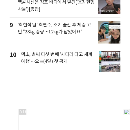
백골시신은 김포 바다에서 발견('용감한형
사들')[종합]
9
'최현석 딸' 최연수, 조기 출산 후 체중 고
민 "28kg 증량…12kg가 남았어요"
10
엑소, 벌써 다섯 번째 '사다리 타고 세계
여행'…오늘(4일) 첫 공개