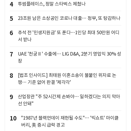
4
투썸플레이스, 정말 스타벅스 제쳤나
5
23조원 남은 소상공인 코로나 대출… 정부, 또 탕감하나
6
추석 전 '민생지원금' 또 푼다…1인당 최대 50만원 어디
서 받나
7
UAE '천궁Ⅱ' 수출에… LIG D&A, 2분기 영업익 30% 성
장
8
[법조 인사이드] 최태원 이혼소송이 불붙인 위자료 논
쟁… 기준 없어 판결 '제각각'
9
산업장관 "주 52시간제 손봐야… 일하겠다는 의지 막아
선 안돼"
10
"1987년 블랙먼데이 재현될 수도"… '빅쇼트' 마이클
버리, 美 증시 급락 경고