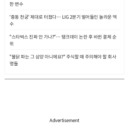
한 변수
'중동 천궁' 제대로 터졌다… LIG 2분기 벌어들인 놀라운 액
수
"스타벅스 진짜 안 가나?"… 탱크데이 논란 후 바뀐 결제 순
위
"불닭 파는 그 삼양 아니에요?" 주식할 때 주의해야 할 회사
명들