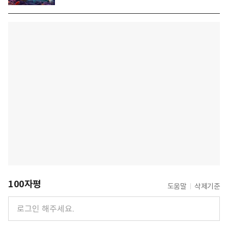
100자평
도움말
삭제기준