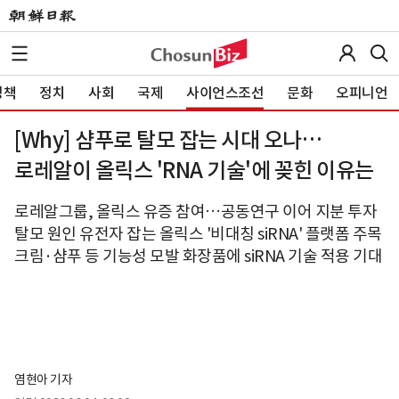
정책
정치
사회
국제
사이언스조선
문화
오피니언
[Why] 샴푸로 탈모 잡는 시대 오나…
로레알이 올릭스 'RNA 기술'에 꽂힌 이유는
로레알그룹, 올릭스 유증 참여…공동연구 이어 지분 투자
탈모 원인 유전자 잡는 올릭스 '비대칭 siRNA' 플랫폼 주목
크림·샴푸 등 기능성 모발 화장품에 siRNA 기술 적용 기대
염현아 기자