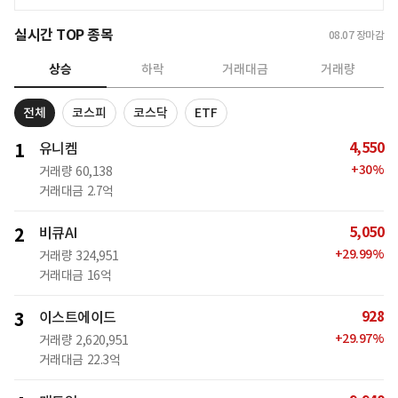
실시간 TOP 종목
08.07
장마감
상승
하락
거래대금
거래량
전체
코스피
코스닥
ETF
4,550
1
유니켐
+
30
%
거래량
60,138
거래대금
2.7억
5,050
2
비큐AI
+
29.99
%
거래량
324,951
거래대금
16억
928
3
이스트에이드
+
29.97
%
거래량
2,620,951
거래대금
22.3억