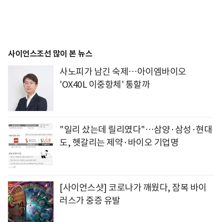
사이언스조선 많이 본 뉴스
사노피가 남긴 숙제…아이엠바이오
'OX40L 이중항체' 통할까
"일리 샀는데 릴리였다"…삼양·삼성·현대
도, 헷갈리는 제약·바이오 기업명
[사이언스샷] 코로나가 깨웠다, 잠복 바이
러스가 중증 유발