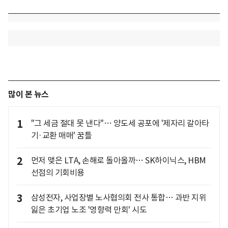
많이 본 뉴스
1
"그 세금 절대 못 낸다"… 양도세 공포에 '제자리 갈아타
기·교환 매매' 꿈틀
2
먼저 맺은 LTA, 손해로 돌아올까… SK하이닉스, HBM
선점의 기회비용
3
삼성전자, 사업장별 노사협의회 전사 통합… 과반 지위
잃은 초기업 노조 '영향력 만회' 시도