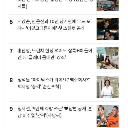
사들)
6
서강준, 안은진과 10년 장기연애 무드 포
착…'너말고다른연애' 첫 스틸컷 공개
7
홍진영, 브런치 한상 먹어도 잘록+쏙 들어
간 배..글래머 몸매만 '강조'
8
정석원 "하이닉스가 뭐예요? 맥주회사?"
백지영 '충격'[순간포착]
9
정지선, '9년째 각방 쓰는' ♥남편 공개..훈
남 비주얼 '깜짝'(사당귀)