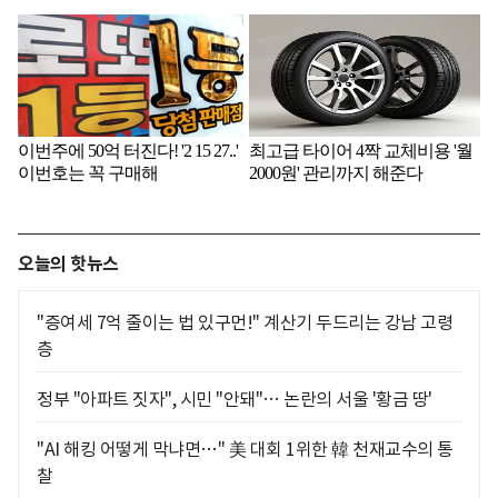
오늘의 핫뉴스
"증여세 7억 줄이는 법 있구먼!" 계산기 두드리는 강남 고령
층
정부 "아파트 짓자", 시민 "안돼"… 논란의 서울 '황금 땅'
"AI 해킹 어떻게 막냐면…" 美 대회 1위한 韓 천재교수의 통
찰