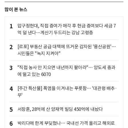
많이 본 뉴스
1
압구정현대, 직접 증여가 매각 후 현금 증여보다 세금 7
억 덜 낸다…계산기 두드리는 강남 고령층
2
[르포] 부동산 공급 대책에 뜨거운 감자된 '용산공원'…
시민들은 "녹지 지켜야"
3
"직접 농사 안 지으면 내년까지 팔아라"… 양도세 중과
에 떨고 있는 6070
4
[주간 특산물] 폭염을 이겨내는 푸릇함… '대관령 배추·
무'
5
서장훈, 28억에 산 양재역 빌딩 450억에 내놨다
6
박리다매 한계 부딪혔나… 국내선 가격 올리고 해외로