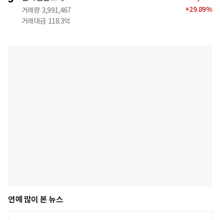
+
29.89
%
거래량
3,991,467
거래대금
118.3억
연예 많이 본 뉴스