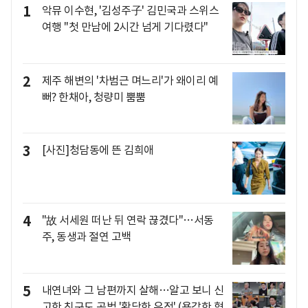
1
악뮤 이수현, '김성주子' 김민국과 스위스
여행 "첫 만남에 2시간 넘게 기다렸다"
2
제주 해변의 '차범근 며느리'가 왜이리 예
뻐? 한채아, 청량미 뿜뿜
3
[사진]청담동에 뜬 김희애
4
"故 서세원 떠난 뒤 연락 끊겼다"…서동
주, 동생과 절연 고백
5
내연녀와 그 남편까지 살해…알고 보니 신
고한 친구도 공범 '황당한 우정' (용감한 형