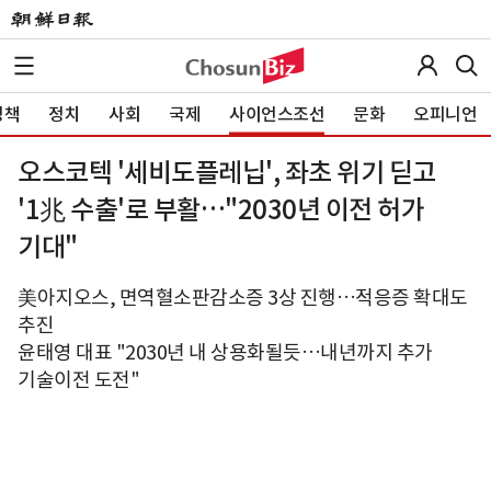
정책
정치
사회
국제
사이언스조선
문화
오피니언
오스코텍 '세비도플레닙', 좌초 위기 딛고
'1兆 수출'로 부활…"2030년 이전 허가
기대"
美아지오스, 면역혈소판감소증 3상 진행…적응증 확대도
추진
윤태영 대표 "2030년 내 상용화될듯…내년까지 추가
기술이전 도전"