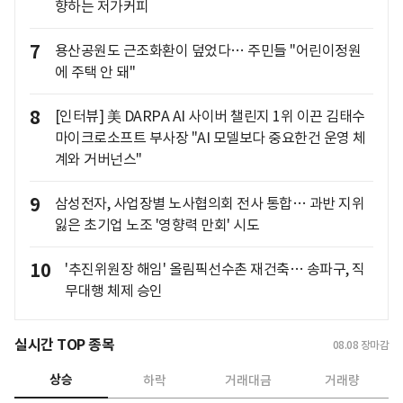
향하는 저가커피
7
용산공원도 근조화환이 덮었다… 주민들 "어린이정원
에 주택 안 돼"
8
[인터뷰] 美 DARPA AI 사이버 챌린지 1위 이끈 김태수
마이크로소프트 부사장 "AI 모델보다 중요한건 운영 체
계와 거버넌스"
9
삼성전자, 사업장별 노사협의회 전사 통합… 과반 지위
잃은 초기업 노조 '영향력 만회' 시도
10
'추진위원장 해임' 올림픽선수촌 재건축… 송파구, 직
무대행 체제 승인
실시간 TOP 종목
08.08
장마감
상승
하락
거래대금
거래량