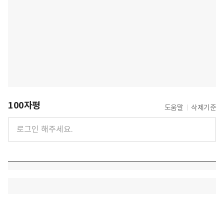
100자평
도움말
삭제기준