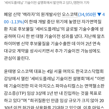
'세비도플레닙' 기술이전 설명회에서 발언하고 있다./염현아 기자
폐암 신약 '렉라자'의 원개발사인
오스코텍
(34,950원 ▼ 4
00 -1.13%)
이 한때 개발 중단 위기에 놓였던 자가면역질
환 치료 후보물질 '세비도플레닙'의 글로벌 기술수출에 성
공하며 다시 한 번 대형 기술이전 성과를 냈다. 지난해 알츠
하이머병 신약 후보물질을 기술수출한 데 이어 2년 연속
대규모 계약을 성사시키면서 추가 기술이전 가능성에도
관심이 쏠린다.
윤태영 오스코텍 대표는 4일 서울 여의도 한국코스닥협회
강당에서 열린 '세비도플레닙 기술이전 설명회'에서 "이번
에 기술이전한 미국 아지오스 파마슈티컬스는 면역혈소판
감소증(ITP) 임상 3상에 1년 반 내 진입하는 것을 목표로
하고 있다"며 "희귀질환인 만큼 임상 규모가 크지 않아 20
30년 이전 허가와 상용화를 기대하고 있으며, 이후 마일스