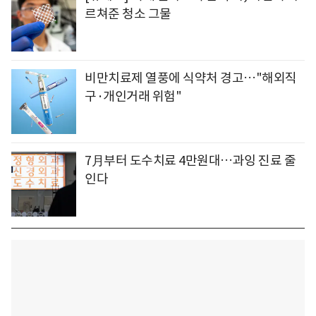
르쳐준 청소 그물
비만치료제 열풍에 식약처 경고…"해외직
구·개인거래 위험"
7月부터 도수치료 4만원대…과잉 진료 줄
인다