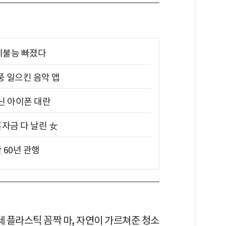
제불능 빠졌다
풍 일으킨 음악 앱
아닌 아이폰 대란
혼자금 다 날린 女
 60년 관행
세 플라스틱 꼼짝 마, 자연이 가르쳐준 청소