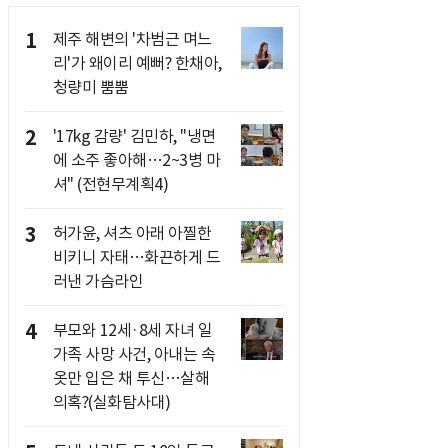
1
제주 해변의 '차범근 며느
리'가 왜이리 예뻐? 한채아,
청량미 뿜뿜
2
'17kg 감량' 김민하, "냉면
에 소주 좋아해…2~3병 마
셔" (전현무계획4)
3
허가윤, 셔츠 아래 아찔한
비키니 자태…화끈하게 드
러낸 가슴라인
4
부모와 12세·8세 자녀 일
가족 사망 사건, 아내는 속
옷만 입은 채 투신…살해
의혹?(실화탐사대)