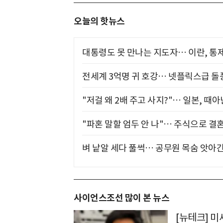
오늘의 핫뉴스
대통령도 못 만나는 지도자… 이란, 통
전세계 3억명 귀 호강… 넷플릭스급 돌
"저걸 왜 2배 주고 사지?"… 일본, 때
"파혼 말할 엄두 안 나"… 주식으로 결
벼 낱알 세다 풀썩… 공무원 목숨 앗아간
사이언스조선 많이 본 뉴스
[뉴테크] 미