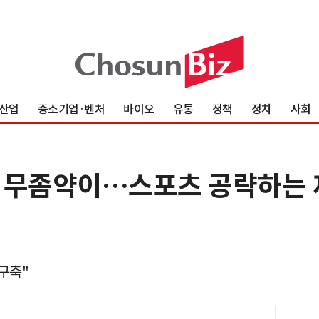
산업
중소기업·벤처
바이오
유통
정책
정치
사회
 왜 무좀약이…스포츠 공략하는
구축"