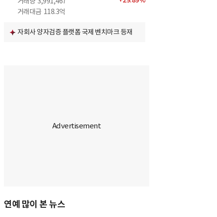
+
29.89
%
거래량
3,991,467
거래대금
118.3억
자회사 양자검증 플랫폼 국제 벤치마크 등재
연예 많이 본 뉴스