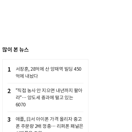
많이 본 뉴스
1
서장훈, 28억에 산 양재역 빌딩 450
억에 내놨다
2
"직접 농사 안 지으면 내년까지 팔아
라"… 양도세 중과에 떨고 있는
6070
3
애플, 日서 아이폰 가격 올리자 중고
폰 주문량 2배 껑충… 리퍼폰 패널은