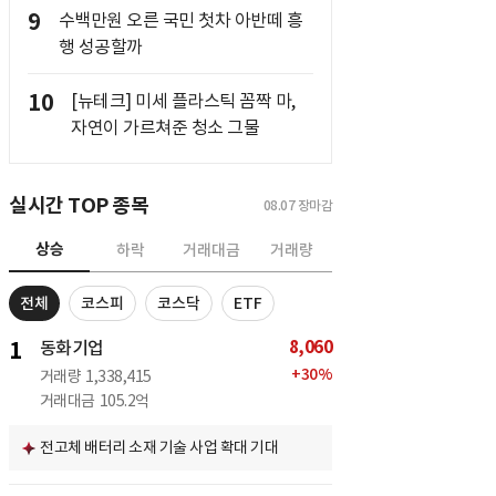
9
수백만원 오른 국민 첫차 아반떼 흥
행 성공할까
10
[뉴테크] 미세 플라스틱 꼼짝 마,
자연이 가르쳐준 청소 그물
실시간 TOP 종목
08.07
장마감
상승
하락
거래대금
거래량
전체
코스피
코스닥
ETF
8,060
1
동화기업
+
30
%
거래량
1,338,415
거래대금
105.2억
전고체 배터리 소재 기술 사업 확대 기대