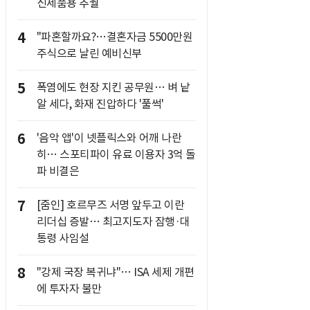
신제품용 추월
4
"파혼할까요?…결혼자금 5500만원
주식으로 날린 예비신부
5
폭염에도 현장 지킨 공무원… 벼 낱
알 세다, 화재 진압하다 '풀썩'
6
'음악 앱'이 넷플릭스와 어깨 나란
히… 스포티파이 유료 이용자 3억 돌
파 비결은
7
[줌인] 호르무즈 서명 앞두고 이란
리더십 증발… 최고지도자 잠행·대
통령 사임설
8
"강제 국장 복귀냐"… ISA 세제 개편
에 투자자 불만