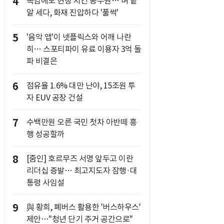
4
폭염에도 현장 지킨 공무원… 벼 낱
알 세다, 화재 진압하다 '풀썩'
5
'음악 앱'이 넷플릭스와 어깨 나란
히… 스포티파이 유료 이용자 3억 돌
파 비결은
6
점유율 1.6% 대만 난야, 15조원 투
자 EUV 공장 건설
7
수백만원 오른 국민 첫차 아반떼 흥
행 성공할까
8
[줌인] 호르무즈 서명 앞두고 이란
리더십 증발… 최고지도자 잠행·대
통령 사임설
9
與 황희, 폐버스 활용한 '버스하우스'
제안…"청년 단기 주거 공간으로"