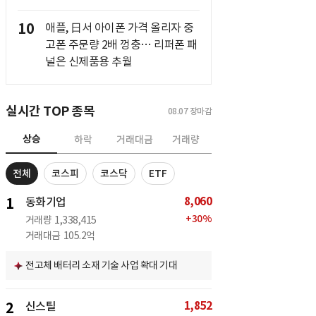
10
애플, 日서 아이폰 가격 올리자 중
고폰 주문량 2배 껑충… 리퍼폰 패
널은 신제품용 추월
실시간 TOP 종목
08.07
장마감
상승
하락
거래대금
거래량
전체
코스피
코스닥
ETF
8,060
1
동화기업
+
30
%
거래량
1,338,415
거래대금
105.2억
전고체 배터리 소재 기술 사업 확대 기대
1,852
2
신스틸