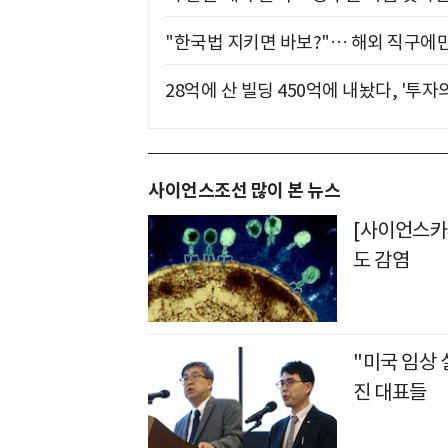
"한국법 지키면 바보?"… 해외 직구에만
28억에 산 빌딩 450억에 내놨다, '투자
사이언스조선 많이 본 뉴스
[사이언스카페
도 감염
"미국 임상
진 대표들