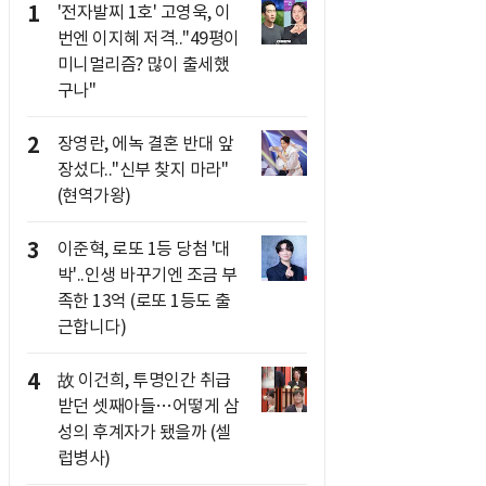
1
'전자발찌 1호' 고영욱, 이
번엔 이지혜 저격.."49평이
미니멀리즘? 많이 출세했
구나"
2
장영란, 에녹 결혼 반대 앞
장섰다.."신부 찾지 마라"
(현역가왕)
3
이준혁, 로또 1등 당첨 '대
박'..인생 바꾸기엔 조금 부
족한 13억 (로또 1등도 출
근합니다)
4
故 이건희, 투명인간 취급
받던 셋째아들…어떻게 삼
성의 후계자가 됐을까 (셀
럽병사)