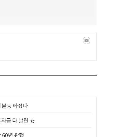
제불능 빠졌다
혼자금 다 날린 女
 60년 관행