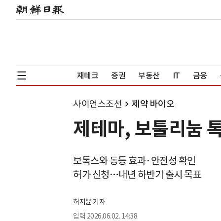
재테크
증권
부동산
IT
금융
사이언스조선
제약 바이오
제테마, 보툴리눔 톡
보톡스와 동등 효과·안전성 확인
허가 신청…내년 하반기 출시 목표
허지윤 기자
입력
2026.06.02. 14:38