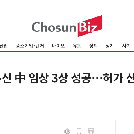
산업
중소기업·벤처
바이오
유통
정책
정치
사회
신 中 임상 3상 성공…허가 