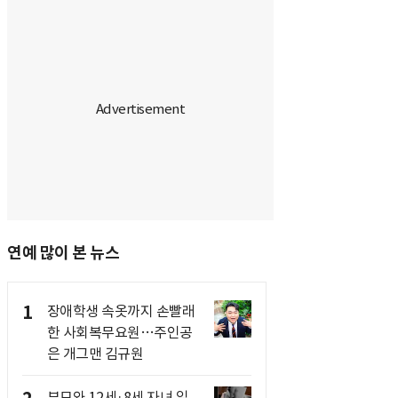
연예 많이 본 뉴스
1
장애학생 속옷까지 손빨래
한 사회복무요원…주인공
은 개그맨 김규원
부모와 12세·8세 자녀 일