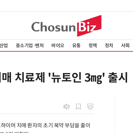
산업
중소기업·벤처
바이오
유통
정책
정치
사회
매 치료제 '뉴토인 3㎎' 출시
츠하이머 치매 환자의 초기 복약 부담을 줄이