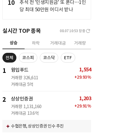
10
추석 전 '민생지원금' 또 푼다…1인
당 최대 50만원 어디서 받나
실시간 TOP 종목
08.07 10:53
장중
상승
하락
거래대금
거래량
전체
코스피
코스닥
ETF
1,554
1
윙입푸드
+
29.93
%
거래량
326,611
거래대금
5억
1,203
2
상상인증권
+
29.91
%
거래량
1,131,160
거래대금
13.6억
수협은행, 상상인증권 인수 추진