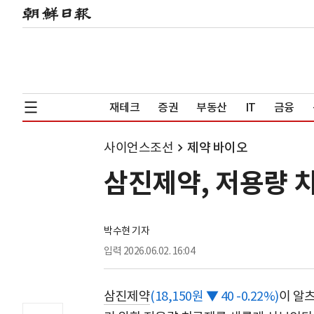
재테크
증권
부동산
IT
금융
사이언스조선
제약 바이오
삼진제약, 저용량 치
박수현 기자
입력
2026.06.02. 16:04
삼진제약
(18,150원 ▼ 40 -0.22%)
이 알