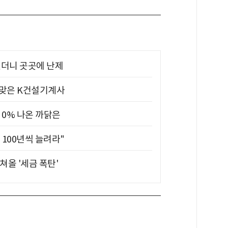
었더니 곳곳에 난제
 맞은 K건설기계사
 0% 나온 까닭은
 100년씩 늘려라"
쳐올 '세금 폭탄'