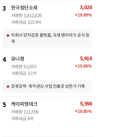
3,020
3
한국첨단소재
+
29.89
%
거래량
3,912,026
거래대금
115.9억
자회사 양자검증 플랫폼, 국제 벤치마크 공식 등
재
5,910
4
유니켐
+
29.89
%
거래량
52,033
거래대금
3.1억
로봇공학·촉각센싱 사업 진출로 상한가 기록
5,590
5
케이피엠테크
+
29.85
%
거래량
111,556
거래대금
6억