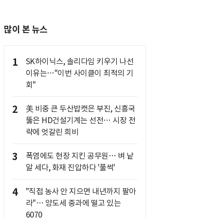
많이 본 뉴스
1
SK하이닉스, 솔리다임 키우기 나선
이유는…"이번 사이클이 최적의 기
회"
2
美 비중 큰 두산밥캣은 부진, 신흥국
뚫은 HD건설기계는 선전… 시장 전
략에 엇갈린 희비
3
폭염에도 현장 지킨 공무원… 벼 낱
알 세다, 화재 진압하다 '풀썩'
4
"직접 농사 안 지으면 내년까지 팔아
라"… 양도세 중과에 떨고 있는
6070