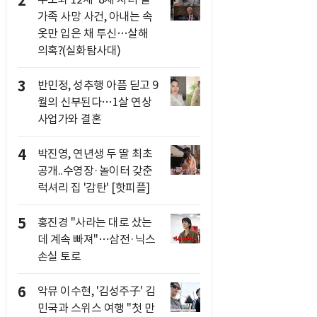
2
가족 사망 사건, 아내는 속
옷만 입은 채 투신…살해
의혹?(실화탐사대)
3
반민정, 성추행 아픔 딛고 9
월의 신부된다…1살 연상
사업가와 결혼
4
박진영, 연년생 두 딸 최초
공개..수영장·놀이터 갖춘
럭셔리 집 '감탄' [핫피플]
5
홍진경 "사라는 대로 샀는
데 계속 빠져"…삼전·닉스
손실 토로
6
악뮤 이수현, '김성주子' 김
민국과 스위스 여행 "첫 만