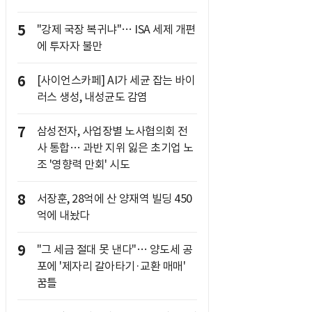
5
"강제 국장 복귀냐"… ISA 세제 개편
에 투자자 불만
6
[사이언스카페] AI가 세균 잡는 바이
러스 생성, 내성균도 감염
7
삼성전자, 사업장별 노사협의회 전
사 통합… 과반 지위 잃은 초기업 노
조 '영향력 만회' 시도
8
서장훈, 28억에 산 양재역 빌딩 450
억에 내놨다
9
"그 세금 절대 못 낸다"… 양도세 공
포에 '제자리 갈아타기·교환 매매'
꿈틀