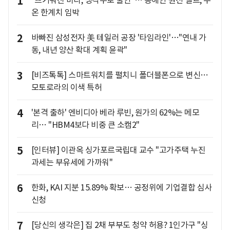
1
"뜨거워진 바다, 냉각수로 불안"… 동해안 원전 벨트, 수
온 한계치 임박
2
바빠진 삼성전자 美 테일러 공장 '타임라인'…"연내 가
동, 내년 양산 확대 계획 윤곽"
3
[비즈톡톡] 스마트워치를 펼치니 폴더블폰으로 변신…
모토로라의 이색 특허
4
'본격 출하' 엔비디아 베라 루빈, 원가의 62%는 메모
리… "HBM4보다 비중 큰 소캠2"
5
[인터뷰] 이관옥 싱가포르국립대 교수 "고가주택 누진
과세는 부유세에 가까워"
6
한화, KAI 지분 15.89% 확보… 공정위에 기업결합 심사
신청
7
[당신의 생각은] 집 2채 부부도 청약 허용? 1인가구 "싱