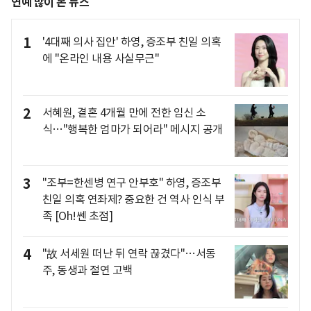
연예 많이 본 뉴스
1
'4대째 의사 집안' 하영, 증조부 친일 의혹
에 "온라인 내용 사실무근"
2
서혜원, 결혼 4개월 만에 전한 임신 소
식…"행복한 엄마가 되어라" 메시지 공개
3
"조부=한센병 연구 안부호" 하영, 증조부
친일 의혹 연좌제? 중요한 건 역사 인식 부
족 [Oh!쎈 초점]
4
"故 서세원 떠난 뒤 연락 끊겼다"…서동
주, 동생과 절연 고백