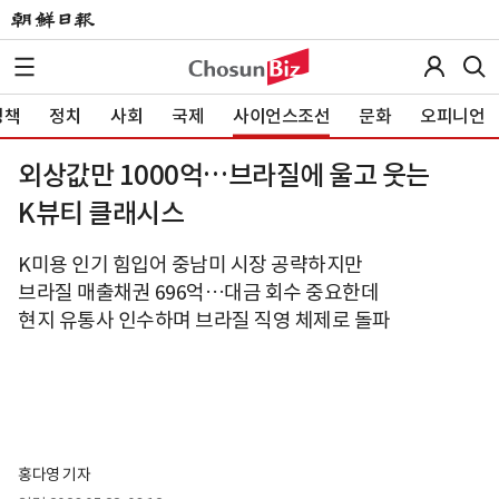
정책
정치
사회
국제
사이언스조선
문화
오피니언
외상값만 1000억…브라질에 울고 웃는
K뷰티 클래시스
K미용 인기 힘입어 중남미 시장 공략하지만
브라질 매출채권 696억…대금 회수 중요한데
현지 유통사 인수하며 브라질 직영 체제로 돌파
홍다영 기자