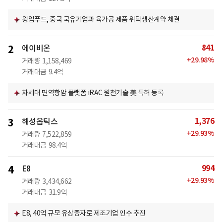
윙입푸드, 중국 국유기업과 육가공 제품 위탁생산계약 체결
841
2
에이비온
+
29.98
%
거래량
1,158,469
거래대금
9.4억
차세대 면역항암 플랫폼 iRAC 원천기술 美 특허 등록
1,376
3
해성옵틱스
+
29.93
%
거래량
7,522,859
거래대금
98.4억
994
4
E8
+
29.93
%
거래량
3,434,662
거래대금
31.9억
E8, 40억 규모 유상증자로 제조기업 인수 추진