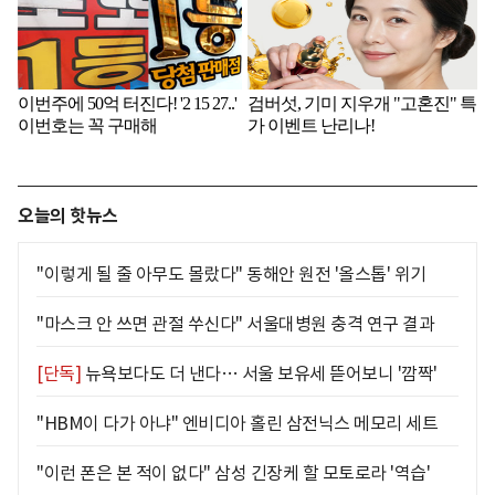
오늘의 핫뉴스
"이렇게 될 줄 아무도 몰랐다" 동해안 원전 '올스톱' 위기
"마스크 안 쓰면 관절 쑤신다" 서울대병원 충격 연구 결과
[단독]
뉴욕보다도 더 낸다… 서울 보유세 뜯어보니 '깜짝'
"HBM이 다가 아냐" 엔비디아 홀린 삼전닉스 메모리 세트
"이런 폰은 본 적이 없다" 삼성 긴장케 할 모토로라 '역습'