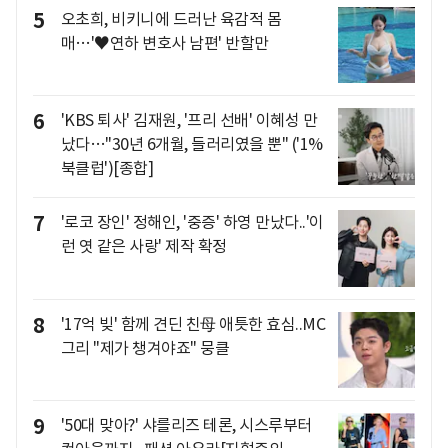
5
오초희, 비키니에 드러난 육감적 몸
매…'♥연하 변호사 남편' 반할만
6
'KBS 퇴사' 김재원, '프리 선배' 이혜성 만
났다…"30년 6개월, 들러리였을 뿐" ('1%
북클럽')[종합]
7
'로코 장인' 정해인, '중증' 하영 만났다..'이
런 엿 같은 사랑' 제작 확정
8
'17억 빚' 함께 견딘 친母 애틋한 효심..MC
그리 "제가 챙겨야죠" 뭉클
9
'50대 맞아?' 샤를리즈 테론, 시스루부터