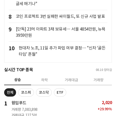
글세 매기나"
8
코인 프로젝트 3번 실패한 싸이월드, 또 신규 사업 발표
9
[단독] 23억 아파트 3채 보유세… 서울 4854만원, 뉴욕
3959만원
10
현대차 노조, 11일 추가 파업 여부 결정… "신차 '골든
타임' 흔들"
실시간 TOP 종목
08.10
장마감
상승
하락
거래대금
거래량
전체
코스피
코스닥
ETF
2,020
1
윙입푸드
+
29.99
%
거래량
7,083,898
거래대금
127.5억