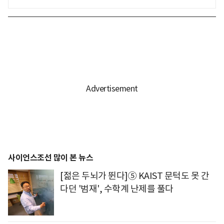
사이언스조선 많이 본 뉴스
[젊은 두뇌가 뛴다]⑤ KAIST 문턱도 못 간
다던 '범재', 수학계 난제를 풀다