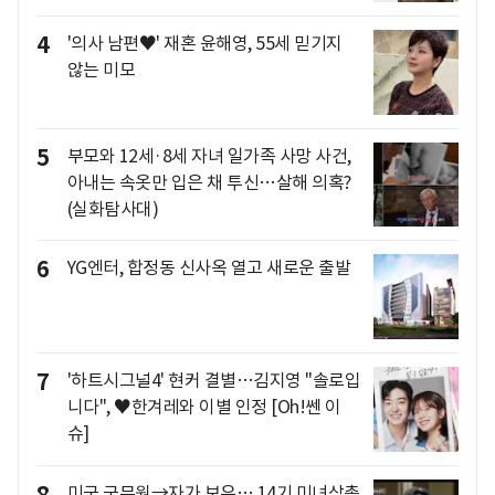
4
'의사 남편♥' 재혼 윤해영, 55세 믿기지
않는 미모
5
부모와 12세·8세 자녀 일가족 사망 사건,
아내는 속옷만 입은 채 투신…살해 의혹?
(실화탐사대)
6
YG엔터, 합정동 신사옥 열고 새로운 출발
7
'하트시그널4' 현커 결별…김지영 "솔로입
니다", ♥한겨레와 이별 인정 [Oh!쎈 이
슈]
8
미군 군무원→자가 보유….14기 미녀삼총