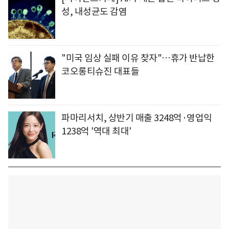
성, 내성균도 감염
"미국 임상 실패 이유 찾자"…휴가 반납한
코오롱티슈진 대표들
파마리서치, 상반기 매출 3248억·영업익
1238억 '역대 최대'