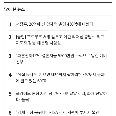
많이 본 뉴스
1
서장훈, 28억에 산 양재역 빌딩 450억에 내놨다
2
[줌인] 호르무즈 서명 앞두고 이란 리더십 증발… 최고
지도자 잠행·대통령 사임설
3
"파혼할까요?…결혼자금 5500만원 주식으로 날린 예비
신부
4
"직접 농사 안 지으면 내년까지 팔아라"… 양도세 중과
에 떨고 있는 6070
5
폭염에도 현장 지킨 공무원… 벼 낱알 세다, 화재 진압하
다 '풀썩'
6
"강제 국장 복귀냐"… ISA 세제 개편에 투자자 불만