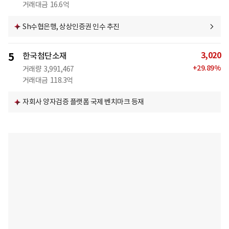
거래대금
16.6억
Sh수협은행, 상상인증권 인수 추진
3,020
5
한국첨단소재
+
29.89
%
거래량
3,991,467
거래대금
118.3억
자회사 양자검증 플랫폼 국제 벤치마크 등재