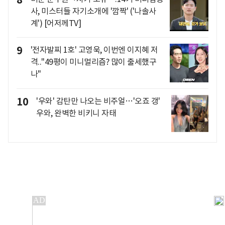
사, 미스터들 자기소개에 '깜짝' ('나솔사
계') [어저께TV]
9
'전자발찌 1호' 고영욱, 이번엔 이지혜 저
격.."49평이 미니멀리즘? 많이 출세했구
나"
10
'우와' 감탄만 나오는 비주얼…'오죠 갱'
우와, 완벽한 비키니 자태