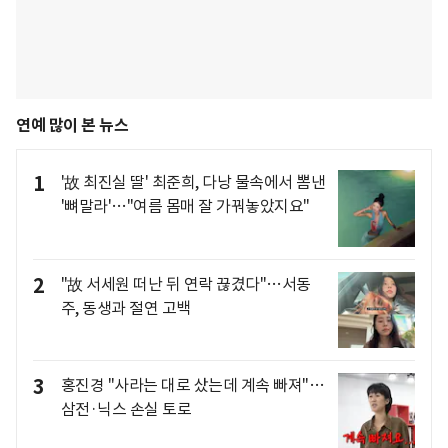
연예 많이 본 뉴스
1
'故 최진실 딸' 최준희, 다낭 물속에서 뽐낸
'뼈말라'…"여름 몸매 잘 가꿔놓았지요"
2
"故 서세원 떠난 뒤 연락 끊겼다"…서동
주, 동생과 절연 고백
3
홍진경 "사라는 대로 샀는데 계속 빠져"…
삼전·닉스 손실 토로