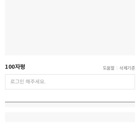
100자평
도움말
삭제기준