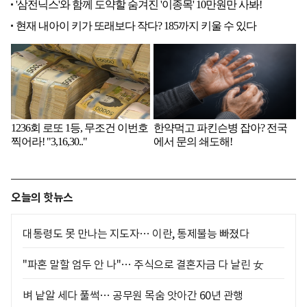
오늘의 핫뉴스
대통령도 못 만나는 지도자… 이란, 통제불능 빠졌다
"파혼 말할 엄두 안 나"… 주식으로 결혼자금 다 날린 女
벼 낱알 세다 풀썩… 공무원 목숨 앗아간 60년 관행