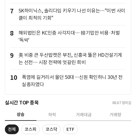
7
SK하이닉스, 솔리다임 키우기 나선 이유는…"이번 사이
클이 최적의 기회"
8
해외법인은 KC인증 사각지대… 韓기업만 비용·처벌
'독박'
9
美 비중 큰 두산밥캣은 부진, 신흥국 뚫은 HD건설기계
는 선전… 시장 전략에 엇갈린 희비
10
폭염에 길거리서 울던 50대…신원 확인하니 30년 전
실종자였다
실시간 TOP 종목
08.07
장마감
상승
하락
거래대금
거래량
전체
코스피
코스닥
ETF