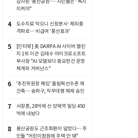
감자된 '용산공원'… 시민들은 "녹지
지켜야"
4
도수치료 막으니 신장분사·체외충
격파로… 비급여 '풍선효과'
5
[인터뷰] 美 DARPA AI 사이버 챌린
지 1위 이끈 김태수 마이크로소프트
부사장 "AI 모델보다 중요한건 운영
체계와 거버넌스"
6
'추진위원장 해임' 올림픽선수촌 재
건축… 송파구, 직무대행 체제 승인
7
서장훈, 28억에 산 양재역 빌딩 450
억에 내놨다
8
용산공원도 근조화환이 덮었다… 주
민들 "어린이정원에 주택 안 돼"