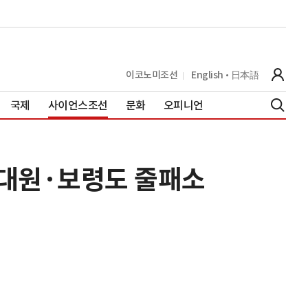
이코노미조선
English
日本語
국제
사이언스조선
문화
오피니언
..대원·보령도 줄패소