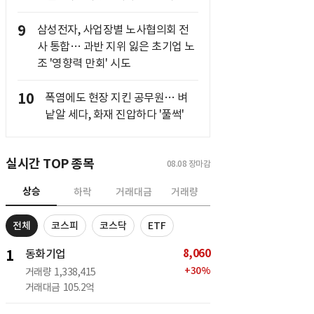
9
삼성전자, 사업장별 노사협의회 전
사 통합… 과반 지위 잃은 초기업 노
조 '영향력 만회' 시도
10
폭염에도 현장 지킨 공무원… 벼
낱알 세다, 화재 진압하다 '풀썩'
실시간 TOP 종목
08.08
장마감
상승
하락
거래대금
거래량
전체
코스피
코스닥
ETF
8,060
1
동화기업
+
30
%
거래량
1,338,415
거래대금
105.2억