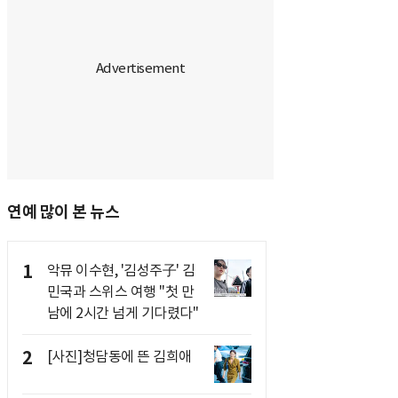
연예 많이 본 뉴스
1
악뮤 이수현, '김성주子' 김
민국과 스위스 여행 "첫 만
남에 2시간 넘게 기다렸다"
2
[사진]청담동에 뜬 김희애