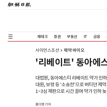
재테크
증권
부동산
IT
금융
사이언스조선
제약 바이오
'리베이트' 동아에스
대법원, 동아에스티 리베이트 약가 인하
대원, 보령 등 '소송전'으로 버티던 제
1~3심 재판으로 시간 끌며 약가 인하 
홍다영 기자