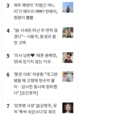
3
제주 해변의 '차범근 며느
리'가 왜이리 예뻐? 한채아,
청량미 뿜뿜
4
"故 서세원 떠난 뒤 연락 끊
겼다"…서동주, 동생과 절
연 고백
5
'의사 남편♥' 재혼 윤해영,
55세 믿기지 않는 미모
6
'통영 야호' 허경환 "개그맨
됐을 때 고향에 현수막 붙
어‥감사한 동시에 창피했
다" [순간포착]
7
'암투병 사망' 故강명주, 유
작 '폭싹 속았수다'로 재조