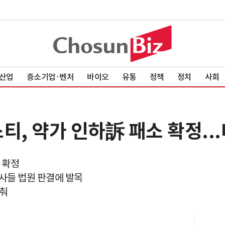
산업
중소기업·벤처
바이오
유통
정책
정치
사회
티, 약가 인하訴 패소 확정.
 확정
약사들 법원 판결에 발목
늦춰