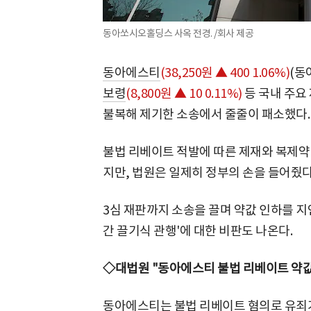
동아쏘시오홀딩스 사옥 전경. /회사 제공
동아에스티
(38,250원 ▲ 400 1.06%)
(동
보령
(8,800원 ▲ 10 0.11%)
등 국내 주요
불복해 제기한 소송에서 줄줄이 패소했다.
불법 리베이트 적발에 따른 제재와 복제약
지만, 법원은 일제히 정부의 손을 들어줬다
3심 재판까지 소송을 끌며 약값 인하를 
간 끌기식 관행'에 대한 비판도 나온다.
◇대법원 "동아에스티 불법 리베이트 약값
동아에스티는 불법 리베이트 혐의로 유죄가