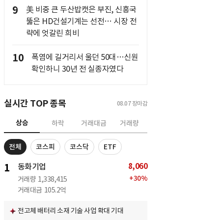
9
美 비중 큰 두산밥캣은 부진, 신흥국
뚫은 HD건설기계는 선전… 시장 전
략에 엇갈린 희비
10
폭염에 길거리서 울던 50대…신원
확인하니 30년 전 실종자였다
실시간 TOP 종목
08.07
장마감
상승
하락
거래대금
거래량
전체
코스피
코스닥
ETF
8,060
1
동화기업
+
30
%
거래량
1,338,415
거래대금
105.2억
전고체 배터리 소재 기술 사업 확대 기대