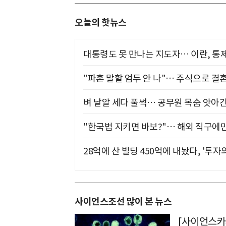
오늘의 핫뉴스
대통령도 못 만나는 지도자… 이란, 통
"파혼 말할 엄두 안 나"… 주식으로 결
벼 낱알 세다 풀썩… 공무원 목숨 앗아간
"한국법 지키면 바보?"… 해외 직구에만
28억에 산 빌딩 450억에 내놨다, '투자
사이언스조선 많이 본 뉴스
[사이언스카페