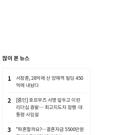
많이 본 뉴스
1
서장훈, 28억에 산 양재역 빌딩 450
억에 내놨다
2
[줌인] 호르무즈 서명 앞두고 이란
리더십 증발… 최고지도자 잠행·대
통령 사임설
3
"파혼할까요?…결혼자금 5500만원