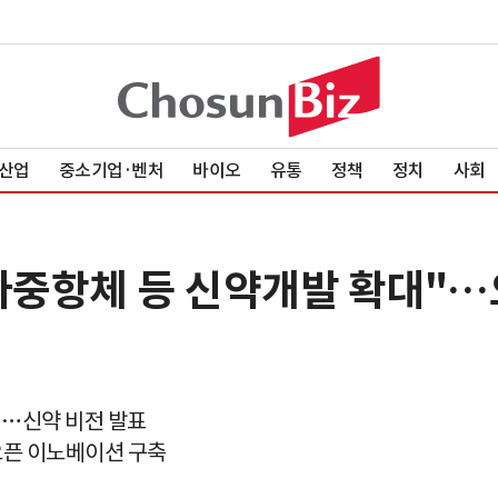
산업
중소기업·벤처
바이오
유통
정책
정치
사회
·다중항체 등 신약개발 확대"
최…신약 비전 발표
오픈 이노베이션 구축