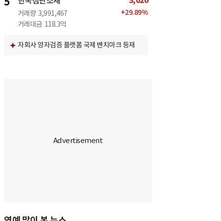
3,020
5
한국첨단소재
+
29.89
%
거래량
3,991,467
거래대금
118.3억
자회사 양자검증 플랫폼 국제 벤치마크 등재
연예 많이 본 뉴스