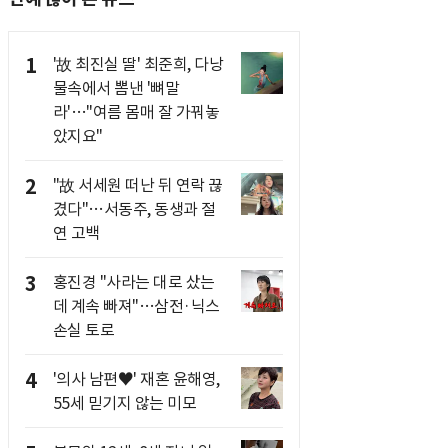
1
'故 최진실 딸' 최준희, 다낭
물속에서 뽐낸 '뼈말
라'…"여름 몸매 잘 가꿔놓
았지요"
2
"故 서세원 떠난 뒤 연락 끊
겼다"…서동주, 동생과 절
연 고백
3
홍진경 "사라는 대로 샀는
데 계속 빠져"…삼전·닉스
손실 토로
4
'의사 남편♥' 재혼 윤해영,
55세 믿기지 않는 미모