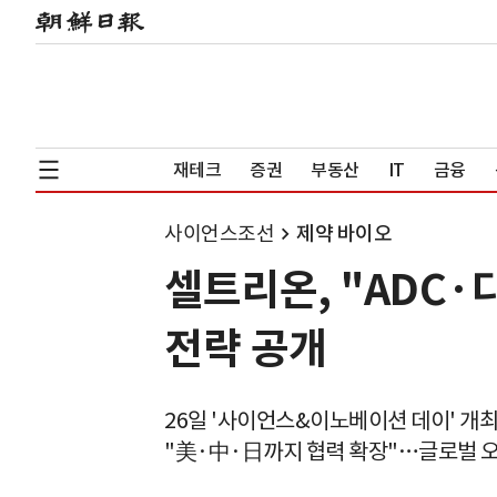
재테크
증권
부동산
IT
금융
사이언스조선
제약 바이오
셀트리온, "ADC
전략 공개
26일 '사이언스&이노베이션 데이' 개
"美·中·日까지 협력 확장"…글로벌 