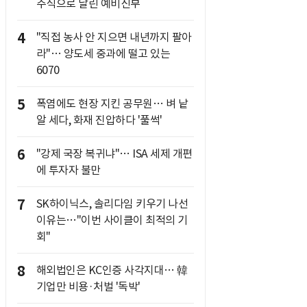
주식으로 날린 예비신부
4
"직접 농사 안 지으면 내년까지 팔아
라"… 양도세 중과에 떨고 있는
6070
5
폭염에도 현장 지킨 공무원… 벼 낱
알 세다, 화재 진압하다 '풀썩'
6
"강제 국장 복귀냐"… ISA 세제 개편
에 투자자 불만
7
SK하이닉스, 솔리다임 키우기 나선
이유는…"이번 사이클이 최적의 기
회"
8
해외법인은 KC인증 사각지대… 韓
기업만 비용·처벌 '독박'