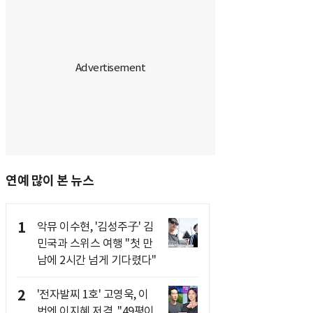
연예 많이 본 뉴스
1
악뮤 이수현, '김성주子' 김
민국과 스위스 여행 "첫 만
남에 2시간 넘게 기다렸다"
2
'전자발찌 1호' 고영욱, 이
번엔 이지혜 저격.."49평이