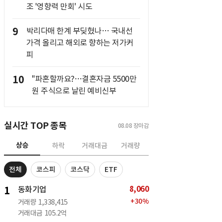
조 '영향력 만회' 시도
9
박리다매 한계 부딪혔나… 국내선
가격 올리고 해외로 향하는 저가커
피
10
"파혼할까요?…결혼자금 5500만
원 주식으로 날린 예비신부
실시간 TOP 종목
08.08
장마감
상승
하락
거래대금
거래량
전체
코스피
코스닥
ETF
8,060
1
동화기업
+
30
%
거래량
1,338,415
거래대금
105.2억