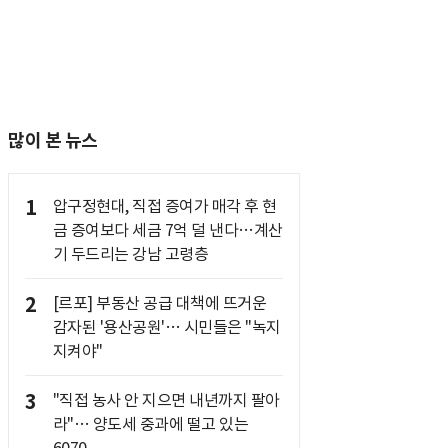
많이 본 뉴스
1
압구정현대, 직접 증여가 매각 후 현
금 증여보다 세금 7억 덜 낸다…계산
기 두드리는 강남 고령층
2
[르포] 부동산 공급 대책에 뜨거운
감자된 '용산공원'… 시민들은 "녹지
지켜야"
3
"직접 농사 안 지으면 내년까지 팔아
라"… 양도세 중과에 떨고 있는