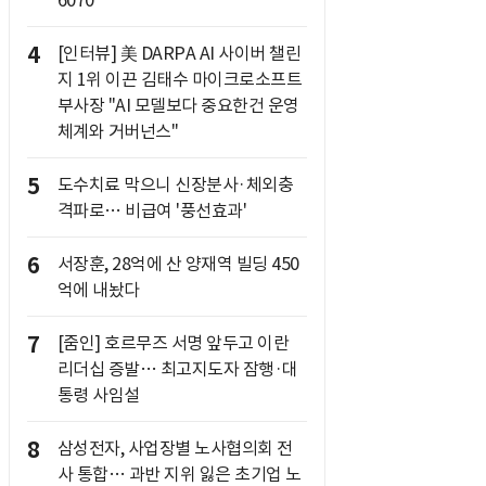
6070
4
[인터뷰] 美 DARPA AI 사이버 챌린
지 1위 이끈 김태수 마이크로소프트
부사장 "AI 모델보다 중요한건 운영
체계와 거버넌스"
5
도수치료 막으니 신장분사·체외충
격파로… 비급여 '풍선효과'
6
서장훈, 28억에 산 양재역 빌딩 450
억에 내놨다
7
[줌인] 호르무즈 서명 앞두고 이란
리더십 증발… 최고지도자 잠행·대
통령 사임설
8
삼성전자, 사업장별 노사협의회 전
사 통합… 과반 지위 잃은 초기업 노