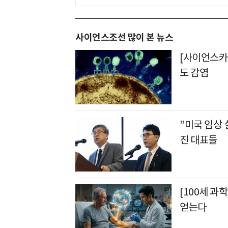
사이언스조선 많이 본 뉴스
[사이언스카페
도 감염
"미국 임상
진 대표들
[100세 과
얻는다