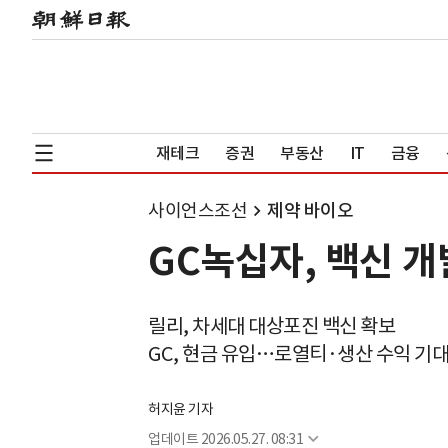
재테크
증권
부동산
IT
금융
사이언스조선
제약 바이오
GC녹십자, 백신 개
릴리, 차세대 대상포진 백신 확보
GC, 현금 유입…로열티·생산 수익 기
허지윤 기자
업데이트
2026.05.27. 08:31