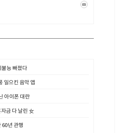
제불능 빠졌다
풍 일으킨 음악 앱
아닌 아이폰 대란
혼자금 다 날린 女
 60년 관행