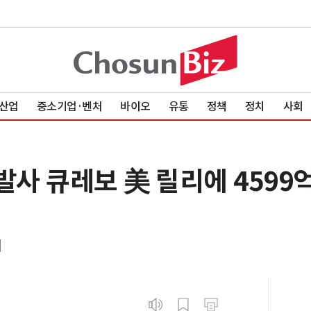
산업
중소기업·벤처
바이오
유통
정책
정치
사회
발사 큐레보 美 릴리에 4599
대