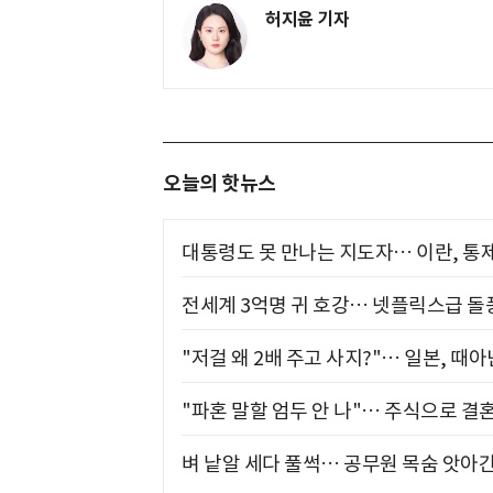
허지윤 기자
오늘의 핫뉴스
대통령도 못 만나는 지도자… 이란, 통
전세계 3억명 귀 호강… 넷플릭스급 돌
"저걸 왜 2배 주고 사지?"… 일본, 때
"파혼 말할 엄두 안 나"… 주식으로 결
벼 낱알 세다 풀썩… 공무원 목숨 앗아간