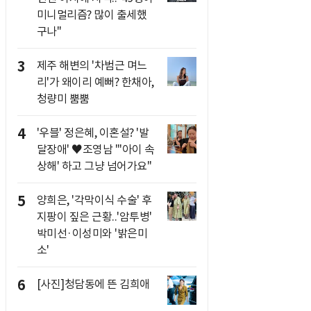
미니멀리즘? 많이 출세했
구나"
3
제주 해변의 '차범근 며느
리'가 왜이리 예뻐? 한채아,
청량미 뿜뿜
4
'우블' 정은혜, 이혼설? '발
달장애' ♥조영남 "'아이 속
상해' 하고 그냥 넘어가요"
5
양희은, '각막이식 수술' 후
지팡이 짚은 근황..'암투병'
박미선·이성미와 '밝은미
소'
6
[사진]청담동에 뜬 김희애