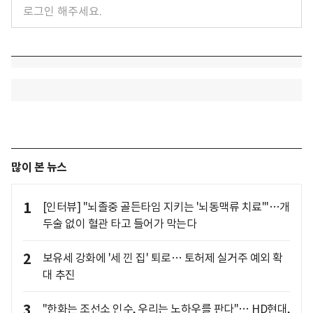
많이 본 뉴스
1
[인터뷰] "뇌졸중 골든타임 지키는 '뇌동맥류 치료'"…개
두술 없이 혈관 타고 들어가 막는다
2
보유세 강화에 '세 낀 집' 퇴로… 토허제 실거주 예외 확
대 추진
3
"한화는 조선소 인수, 우리는 노하우를 판다"… HD현대,