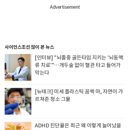
사이언스조선 많이 본 뉴스
[인터뷰] "뇌졸중 골든타임 지키는 '뇌동맥
류 치료'"…개두술 없이 혈관 타고 들어가
막는다
[뉴테크] 미세 플라스틱 꼼짝 마, 자연이 가
르쳐준 청소 그물
ADHD 진단율은 최근 왜 이렇게 늘어났을