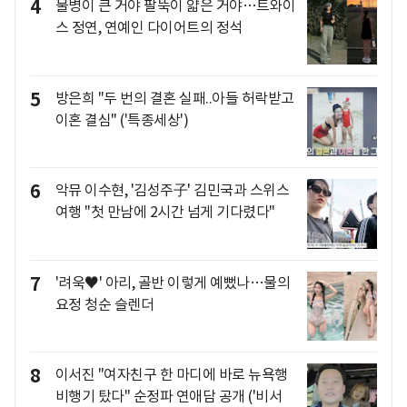
4
물병이 큰 거야 팔뚝이 얇은 거야…트와이
스 정연, 연예인 다이어트의 정석
5
방은희 "두 번의 결혼 실패..아들 허락받고
이혼 결심" ('특종세상')
6
악뮤 이수현, '김성주子' 김민국과 스위스
여행 "첫 만남에 2시간 넘게 기다렸다"
7
'려욱♥' 아리, 골반 이렇게 예뻤나…물의
요정 청순 슬렌더
8
이서진 "여자친구 한 마디에 바로 뉴욕행
비행기 탔다" 순정파 연애담 공개 ('비서