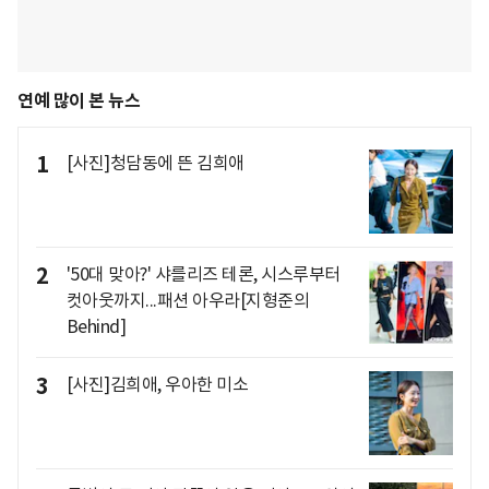
연예 많이 본 뉴스
1
[사진]청담동에 뜬 김희애
2
'50대 맞아?' 샤를리즈 테론, 시스루부터
컷아웃까지...패션 아우라[지형준의
Behind]
3
[사진]김희애, 우아한 미소