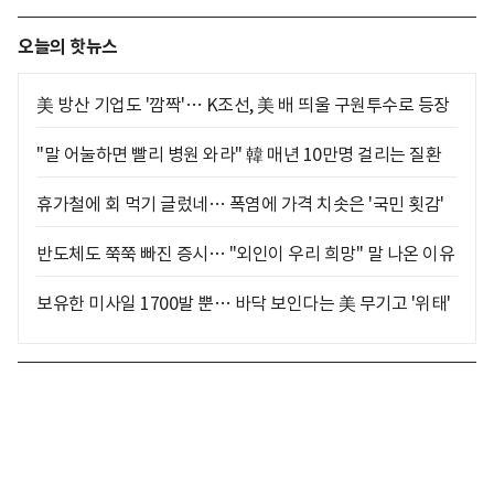
오늘의 핫뉴스
美 방산 기업도 '깜짝'… K조선, 美 배 띄울 구원투수로 등장
"말 어눌하면 빨리 병원 와라" 韓 매년 10만명 걸리는 질환
휴가철에 회 먹기 글렀네… 폭염에 가격 치솟은 '국민 횟감'
반도체도 쭉쭉 빠진 증시… "외인이 우리 희망" 말 나온 이유
보유한 미사일 1700발 뿐… 바닥 보인다는 美 무기고 '위태'