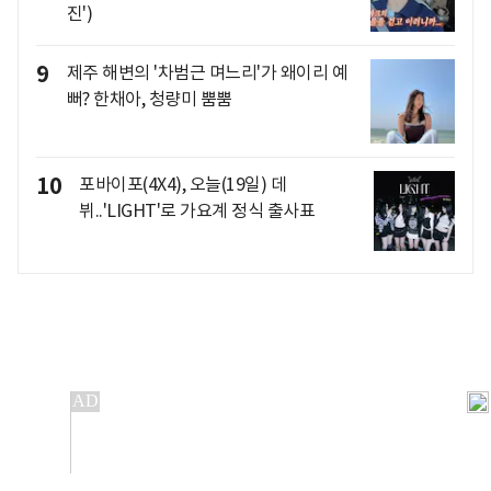
진')
9
제주 해변의 '차범근 며느리'가 왜이리 예
뻐? 한채아, 청량미 뿜뿜
10
포바이포(4X4), 오늘(19일) 데
뷔..'LIGHT'로 가요계 정식 출사표
개인정보처리방침
앱설치(Android)