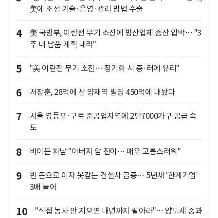
美에 조선 기술·운영·관리 방법 수출
4
美 국방부, 이란전 무기 소진에 방산업체 증산 압박… "3
주 내 납품 계획 내라"
5
"美 이란전 무기 소진… 장기화 시 중·러에 유리"
6
서장훈, 28억에 산 양재역 빌딩 450억에 내놨다
7
서울 영등포·구로 준공업지역에 2만7000가구 공급 속
도
8
바이든 차남 "아버지 암 전이… 매우 고통스러워"
9
번 돈으로 이자 못갚는 건설사 급증… 5년새 '한계기업'
3배 늘어
10
"직접 농사 안 지으면 내년까지 팔아라"… 양도세 중과