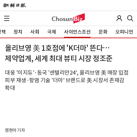
정책
정치
사회
국제
사이언스조선
문화
오피니언
올리브영 美 1호점에 'K더마' 뜬다…
제약업계, 세계 최대 뷰티 시장 정조준
대웅 '이지듀'·동국 '센텔리안24', 올리브영 美 매장 입점
피부 재생·항염 기술 '더마' 브랜드로 美 시장서 존재감
확대
염현아 기자