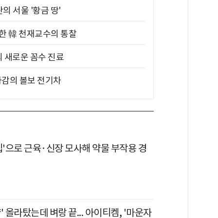
의 서울 '황금 땅'
위한 韓 천재교수의 통찰
의 새로운 꼼수 진료
차감의 볼보 전기차
칩'으로 근육·신장 모사해 약물 부작용 경
' 올라탔는데 벼랑 끝... 아이티켐, '마운자