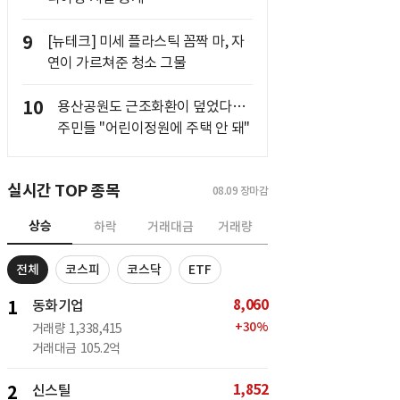
9
[뉴테크] 미세 플라스틱 꼼짝 마, 자
연이 가르쳐준 청소 그물
10
용산공원도 근조화환이 덮었다…
주민들 "어린이정원에 주택 안 돼"
실시간 TOP 종목
08.09
장마감
상승
하락
거래대금
거래량
전체
코스피
코스닥
ETF
8,060
1
동화기업
+
30
%
거래량
1,338,415
거래대금
105.2억
1,852
2
신스틸