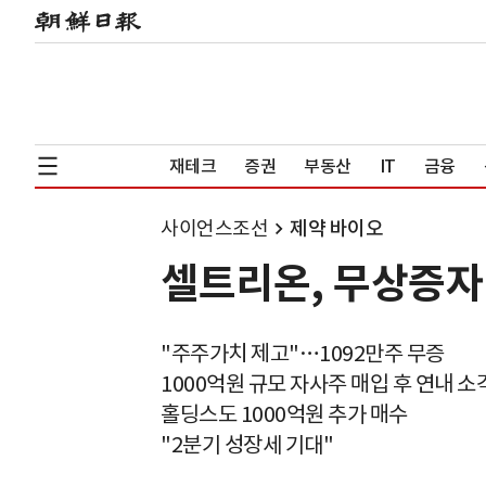
재테크
증권
부동산
IT
금융
사이언스조선
제약 바이오
셀트리온, 무상증자
"주주가치 제고"…1092만주 무증
1000억원 규모 자사주 매입 후 연내 소
홀딩스도 1000억원 추가 매수
"2분기 성장세 기대"