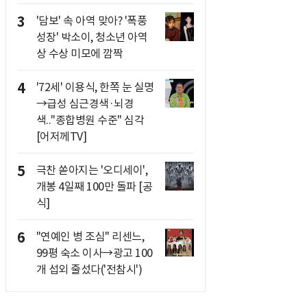
3
'담보' 속 아역 맞아? '폭풍
성장' 박소이, 청소년 아역
상 수상 미모에 깜짝
4
'72세' 이용식, 한쪽 눈 실명
→급성 심근경색·뇌경
색.."종합병원 수준" 심각
[어저께TV]
5
극찬 쏟아지는 '오디세이',
개봉 4일째 100만 돌파 [공
식]
6
"연예인 병 조심" 리센느,
99평 숙소 이사→광고 100
개 섭외 줄섰다('전참시')