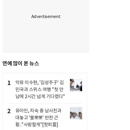
연예 많이 본 뉴스
1
악뮤 이수현, '김성주子' 김
민국과 스위스 여행 "첫 만
남에 2시간 넘게 기다렸다"
2
유아인, 자숙 중 남사친과
대놓고 '볼뽀뽀' 반전 근
황.."사랑할게"[핫피플]