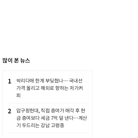
많이 본 뉴스
1
박리다매 한계 부딪혔나… 국내선
가격 올리고 해외로 향하는 저가커
피
2
압구정현대, 직접 증여가 매각 후 현
금 증여보다 세금 7억 덜 낸다…계산
기 두드리는 강남 고령층