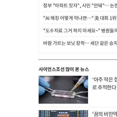
정부 "아파트 짓자", 시민 "안돼"… 논란
"AI 해킹 어떻게 막냐면…" 美 대회 1
"도수치료 그거 하지 마세요~" 병원들
바람 가르는 보닛 장착… 세단 같은 승
사이언스조선 많이 본 뉴스
'아주 작은 
로 추적한다
'꿈의 비만약