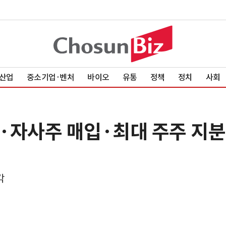
산업
중소기업·벤처
바이오
유통
정책
정치
사회
·자사주 매입·최대 주주 지분
각