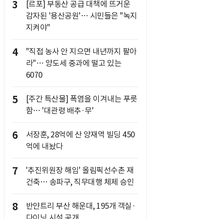
3
[르포] 부동산 공급 대책에 뜨거운
감자된 '용산공원'… 시민들은 "녹지
지켜야"
4
"직접 농사 안 지으면 내년까지 팔아
라"… 양도세 중과에 떨고 있는
6070
5
[주간 특산물] 폭염을 이겨내는 푸릇
함… '대관령 배추·무'
6
서장훈, 28억에 산 양재역 빌딩 450
억에 내놨다
7
'추진위원장 해임' 올림픽선수촌 재
건축… 송파구, 직무대행 체제 승인
8
반얀트리 부산 해운대, 195개 객실·
다이닝 시설 공개