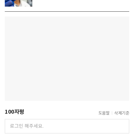
100자평
도움말
삭제기준