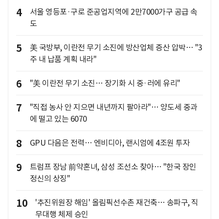
4
서울 영등포·구로 준공업지역에 2만7000가구 공급 속
도
5
美 국방부, 이란전 무기 소진에 방산업체 증산 압박… "3
주 내 납품 계획 내라"
6
"美 이란전 무기 소진… 장기화 시 중·러에 유리"
7
"직접 농사 안 지으면 내년까지 팔아라"… 양도세 중과
에 떨고 있는 6070
8
GPU 다음은 전력… 엔비디아, 랜시엄에 4조원 투자
9
트럼프 장남 前약혼녀, 삼성 조선소 찾아… "한국 장인
정신의 상징"
10
'추진위원장 해임' 올림픽선수촌 재건축… 송파구, 직
무대행 체제 승인