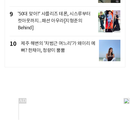
9
'50대 맞아?' 샤를리즈 테론, 시스루부터
컷아웃까지...패션 아우라[지형준의
Behind]
10
제주 해변의 '차범근 며느리'가 왜이리 예
뻐? 한채아, 청량미 뿜뿜
개인정보처리방침
앱설치(Android)