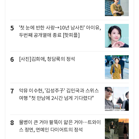
5
'첫 눈에 반한 사랑→10년 남사친' 아이유,
두번째 공개열애 종료 [핫피플]
6
[사진]김희애, 청담룩의 정석
7
악뮤 이수현, '김성주子' 김민국과 스위스
여행 "첫 만남에 2시간 넘게 기다렸다"
8
물병이 큰 거야 팔뚝이 얇은 거야…트와이
스 정연, 연예인 다이어트의 정석