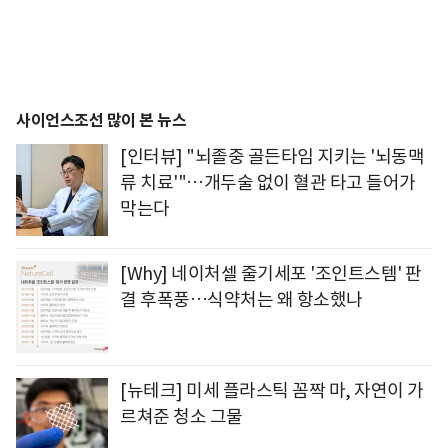
사이언스조선 많이 본 뉴스
[인터뷰] "뇌졸중 골든타임 지키는 '뇌동맥
류 치료'"…개두술 없이 혈관 타고 들어가
막는다
[Why] 네이처셀 줄기세포 '조인트스템' 판
결 후폭풍…식약처는 왜 항소했나
[뉴테크] 미세 플라스틱 꼼짝 마, 자연이 가
르쳐준 청소 그물