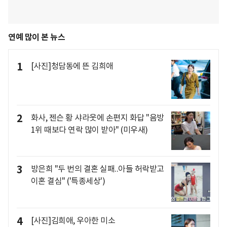
연예 많이 본 뉴스
1
[사진]청담동에 뜬 김희애
2
화사, 젠슨 황 샤라웃에 손편지 화답 "음방
1위 때보다 연락 많이 받아" (미우새)
3
방은희 "두 번의 결혼 실패..아들 허락받고
이혼 결심" ('특종세상')
4
[사진]김희애, 우아한 미소