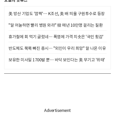
오늘의 핫뉴스
美 방산 기업도 '깜짝'… K조선, 美 배 띄울 구원투수로 등장
"말 어눌하면 빨리 병원 와라" 韓 매년 10만명 걸리는 질환
휴가철에 회 먹기 글렀네… 폭염에 가격 치솟은 '국민 횟감'
반도체도 쭉쭉 빠진 증시… "외인이 우리 희망" 말 나온 이유
보유한 미사일 1700발 뿐… 바닥 보인다는 美 무기고 '위태'