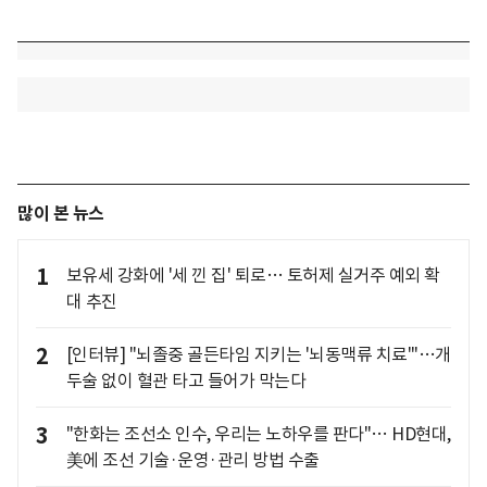
많이 본 뉴스
1
보유세 강화에 '세 낀 집' 퇴로… 토허제 실거주 예외 확
대 추진
2
[인터뷰] "뇌졸중 골든타임 지키는 '뇌동맥류 치료'"…개
두술 없이 혈관 타고 들어가 막는다
3
"한화는 조선소 인수, 우리는 노하우를 판다"… HD현대,
美에 조선 기술·운영·관리 방법 수출