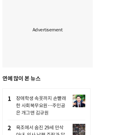
연예 많이 본 뉴스
1
장애학생 속옷까지 손빨래
한 사회복무요원…주인공
은 개그맨 김규원
2
욕조에서 숨진 29세 만삭
아내, 의사 남편 주장과 달