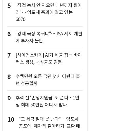
5
"직접 농사 안 지으면 내년까지 팔아
라"… 양도세 중과에 떨고 있는
6070
6
"강제 국장 복귀냐"… ISA 세제 개편
에 투자자 불만
7
[사이언스카페] AI가 세균 잡는 바이
러스 생성, 내성균도 감염
8
수백만원 오른 국민 첫차 아반떼 흥
행 성공할까
9
추석 전 '민생지원금' 또 푼다…1인
당 최대 50만원 어디서 받나
10
"그 세금 절대 못 낸다"… 양도세
공포에 '제자리 갈아타기·교환 매