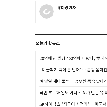
홍다영 기자
오늘의 핫뉴스
28억에 산 빌딩 450억에 내놨다, '투자
"K-굴착기 덕에 돈 벌어"… 금광 쏟아
벼 낱알 세다 풀썩… 공무원 목숨 앗아간
국민 초토화 일도 아냐… AI가 만든 '수
SK하이닉스 "지금이 최적기"… 미국서 