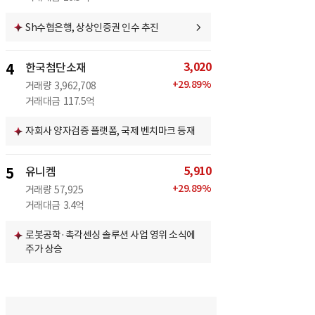
Sh수협은행, 상상인증권 인수 추진
3,020
4
한국첨단소재
+
29.89
%
거래량
3,962,708
거래대금
117.5억
자회사 양자검증 플랫폼, 국제 벤치마크 등재
5,910
5
유니켐
+
29.89
%
거래량
57,925
거래대금
3.4억
로봇공학·촉각센싱 솔루션 사업 영위 소식에
주가 상승