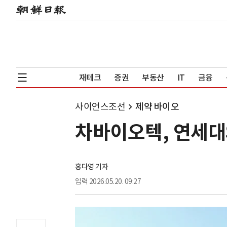
재테크
증권
부동산
IT
금융
사이언스조선
제약 바이오
차바이오텍, 연세대
홍다영 기자
입력
2026.05.20. 09:27