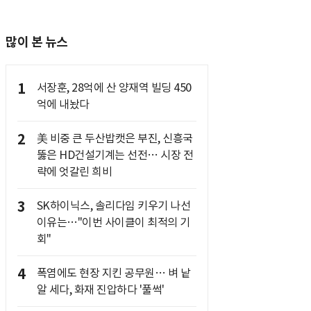
많이 본 뉴스
1
서장훈, 28억에 산 양재역 빌딩 450
억에 내놨다
2
美 비중 큰 두산밥캣은 부진, 신흥국
뚫은 HD건설기계는 선전… 시장 전
략에 엇갈린 희비
3
SK하이닉스, 솔리다임 키우기 나선
이유는…"이번 사이클이 최적의 기
회"
4
폭염에도 현장 지킨 공무원… 벼 낱
알 세다, 화재 진압하다 '풀썩'