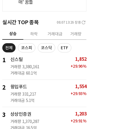
매' 꿈틀
실시간 TOP 종목
08.07 13:26
장중
상승
하락
거래대금
거래량
전체
코스피
코스닥
ETF
1,852
1
신스틸
+
29.96
%
거래량
3,380,161
거래대금
60.1억
1,554
2
윙입푸드
+
29.93
%
거래량
331,217
거래대금
5.1억
1,203
3
상상인증권
+
29.91
%
거래량
1,370,287
거래대금
16.5억