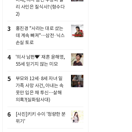
리 사인은 질식사? (형수다
2)
3
홍진경 "사라는 대로 샀는
데 계속 빠져"…삼전·닉스
손실 토로
4
'의사 남편♥' 재혼 윤해영,
55세 믿기지 않는 미모
5
부모와 12세·8세 자녀 일
가족 사망 사건, 아내는 속
옷만 입은 채 투신…살해
의혹?(실화탐사대)
6
[사진]키키 수이 '청량한 분
위기'