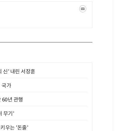
의 신' 내린 서장훈
진 국가
 60년 관행
퍼 무기'
키우는 '돈줄'