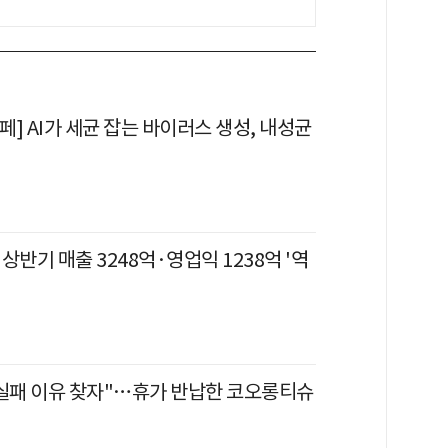
] AI가 세균 잡는 바이러스 생성, 내성균
상반기 매출 3248억·영업익 1238억 '역
 실패 이유 찾자"…휴가 반납한 코오롱티슈