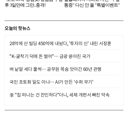
오늘의 핫뉴스
28억에 산 빌딩 450억에 내놨다, '투자의 신' 내린 서장훈
"K-굴착기 덕에 돈 벌어"… 금광 쏟아진 국가
벼 낱알 세다 풀썩… 공무원 목숨 앗아간 60년 관행
국민 초토화 일도 아냐… AI가 만든 '수퍼 무기'
李 "집 떠나는 건 잔인하다"더니, 세제 개편서 빠진 약속