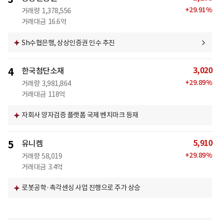
+
29.91
%
거래량
1,378,556
거래대금
16.6억
Sh수협은행, 상상인증권 인수 추진
3,020
4
한국첨단소재
+
29.89
%
거래량
3,981,864
거래대금
118억
자회사 양자검증 플랫폼 국제 벤치마크 등재
5,910
5
유니켐
+
29.89
%
거래량
58,019
거래대금
3.4억
로봇공학·촉각센싱 사업 진행으로 주가 상승