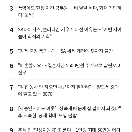
3
폭염에도 현장 지킨 공무원… 벼 낱알 세다, 화재 진압하
다 '풀썩'
4
SK하이닉스, 솔리다임 키우기 나선 이유는…"이번 사이
클이 최적의 기회"
5
"강제 국장 복귀냐"… ISA 세제 개편에 투자자 불만
6
"파혼할까요?…결혼자금 5500만원 주식으로 날린 예비
신부
7
"직접 농사 안 지으면 내년까지 팔아라"… 양도세 중과
에 떨고 있는 6070
8
[세종인사이드 아웃] "상속세 때문에 집 팔아서 되겠냐"
李 약속한 '공제 확대' 도입 불발
9
추석 전 '민생지원금' 또 푼다…1인당 최대 50만원 어디