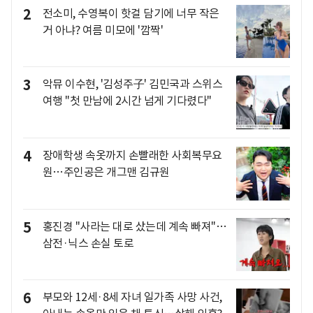
2
전소미, 수영복이 핫걸 담기에 너무 작은
거 아냐? 여름 미모에 '깜짝'
3
악뮤 이수현, '김성주子' 김민국과 스위스
여행 "첫 만남에 2시간 넘게 기다렸다"
4
장애학생 속옷까지 손빨래한 사회복무요
원…주인공은 개그맨 김규원
5
홍진경 "사라는 대로 샀는데 계속 빠져"…
삼전·닉스 손실 토로
6
부모와 12세·8세 자녀 일가족 사망 사건,