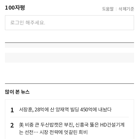
100자평
도움말
삭제기준
많이 본 뉴스
1
서장훈, 28억에 산 양재역 빌딩 450억에 내놨다
2
美 비중 큰 두산밥캣은 부진, 신흥국 뚫은 HD건설기계
는 선전… 시장 전략에 엇갈린 희비