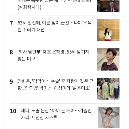
아내는 속옷만 입은 채 투신…살해 의혹?
(실화탐사대)
7
63세 황신혜, 여름 맞이 근황…나이 무색
한 꾸러기 패션
8
'의사 남편♥' 재혼 윤해영, 55세 믿기지
않는 미모
9
양희은, '각막이식 수술' 후 지팡이 짚은 근
황..'암투병' 박미선·이성미와 '밝은미소'
10
제니, 노출 논란? 아이 돈 케어…가슴만
가리고, 전신 시스루