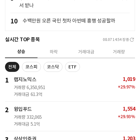
서 받나
10
수백만원 오른 국민 첫차 아반떼 흥행 성공할까
실시간 TOP 종목
08.07 14:54
장중
상승
하락
거래대금
거래량
전체
코스피
코스닥
ETF
1,019
1
랩지노믹스
+
29.97
%
거래량
6,350,951
거래대금
61.3억
1,554
2
윙입푸드
+
29.93
%
거래량
332,065
거래대금
5.1억
1,203
3
상상인증권