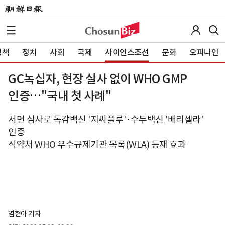
정책
정치
사회
국제
사이언스조선
문화
오피니언
GC녹십자, 현장 실사 없이 WHO GMP
인증…"국내 첫 사례"
서면 심사로 독감백신 '지씨플루'·수두백신 '배리셀라'
인증
식약처 WHO 우수규제기관 목록(WLA) 등재 효과
염현아 기자