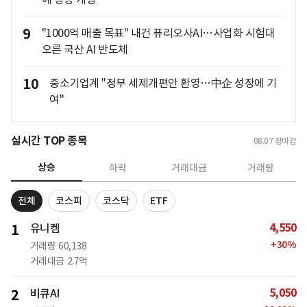
9
"1000억 매출 목표" 내건 퓨리오사AI…사업화 시험대
오른 국산 AI 반도체
10
중소기업계 "정부 세제개편안 환영…中企 성장에 기
여"
실시간 TOP 종목
08.07
장마감
상승
하락
거래대금
거래량
전체
코스피
코스닥
ETF
4,550
1
유니켐
+
30
%
거래량
60,138
거래대금
2.7억
5,050
2
비큐AI