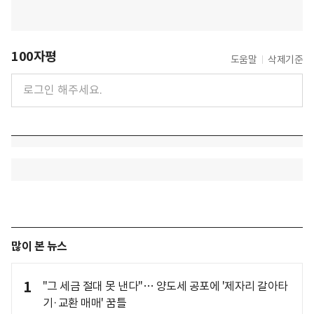
100자평
도움말
삭제기준
많이 본 뉴스
1
"그 세금 절대 못 낸다"… 양도세 공포에 '제자리 갈아타
기·교환 매매' 꿈틀