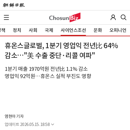
정책
정치
사회
국제
사이언스조선
문화
오피니언
휴온스글로벌, 1분기 영업익 전년比 64%
감소…"美 수출 중단·리콜 여파"
1분기 매출 1970억원 전년比 1.1% 감소
영업익 92억원…휴온스 실적 부진도 영향
염현아 기자
업데이트
2026.05.15. 18:58