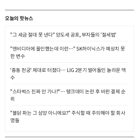
오늘의 핫뉴스
"그 세금 절대 못 낸다" 양도세 공포, 부자들의 '절세법'
"엔비디아에 올인했는데 이런…" SK하이닉스가 예상치 못
한 변수
'중동 천궁' 제대로 터졌다… LIG 2분기 벌어들인 놀라운 액
수
"스타벅스 진짜 안 가나?"… 탱크데이 논란 후 바뀐 결제 순
위
"불닭 파는 그 삼양 아니에요?" 주식할 때 주의해야 할 회사
명들