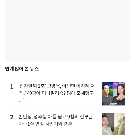
연예 많이 본 뉴스
1
'전자발찌 1호' 고영욱, 이번엔 이지혜 저
격.."49평이 미니멀리즘? 많이 출세했구
나"
2
반민정, 성추행 아픔 딛고 9월의 신부된
다…1살 연상 사업가와 결혼