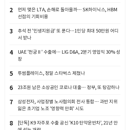
2
먼저 맺은 LTA, 손해로 돌아올까… SK하이닉스, HBM
선점의 기회비용
3
추석 전 '민생지원금' 또 푼다…1인당 최대 50만원 어디
서 받나
4
UAE '천궁Ⅱ' 수출에… LIG D&A, 2분기 영업익 30% 성
장
5
투썸플레이스, 정말 스타벅스 제쳤나
6
23조원 남은 소상공인 코로나 대출… 정부, 또 탕감하나
7
삼성전자, 사업장별 노사협의회 전사 통합… 과반 지위
잃은 초기업 노조 '영향력 만회' 시도
8
[단독] K9 자주포 수출 공신 'K10 탄약운반차', 21년 만
에 성능 개량