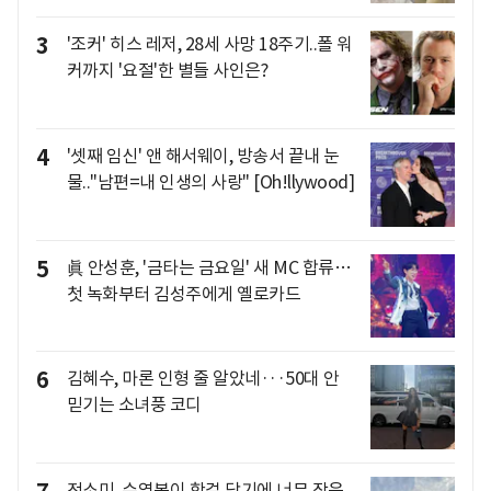
3
'조커' 히스 레저, 28세 사망 18주기..폴 워
커까지 '요절'한 별들 사인은?
4
'셋째 임신' 앤 해서웨이, 방송서 끝내 눈
물.."남편=내 인생의 사랑" [Oh!llywood]
5
眞 안성훈, '금타는 금요일' 새 MC 합류…
첫 녹화부터 김성주에게 옐로카드
6
김혜수, 마론 인형 줄 알았네···50대 안
믿기는 소녀풍 코디
전소미, 수영복이 핫걸 담기에 너무 작은