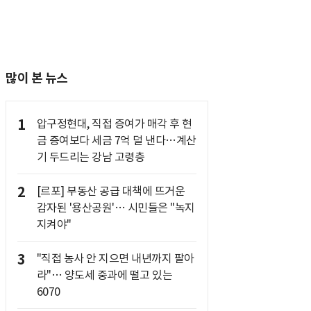
많이 본 뉴스
1
압구정현대, 직접 증여가 매각 후 현
금 증여보다 세금 7억 덜 낸다…계산
기 두드리는 강남 고령층
2
[르포] 부동산 공급 대책에 뜨거운
감자된 '용산공원'… 시민들은 "녹지
지켜야"
3
"직접 농사 안 지으면 내년까지 팔아
라"… 양도세 중과에 떨고 있는
6070