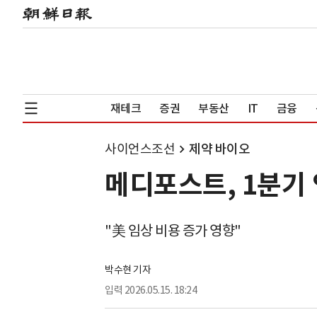
재테크
증권
부동산
IT
금융
사이언스조선
제약 바이오
메디포스트, 1분기
"美 임상 비용 증가 영향"
박수현 기자
입력
2026.05.15. 18:24