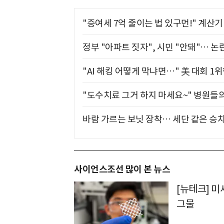
"증여세 7억 줄이는 법 있구먼!" 계산
정부 "아파트 짓자", 시민 "안돼"… 논란
"AI 해킹 어떻게 막냐면…" 美 대회 1
"도수치료 그거 하지 마세요~" 병원들
바람 가르는 보닛 장착… 세단 같은 승
사이언스조선 많이 본 뉴스
[뉴테크] 미
그물