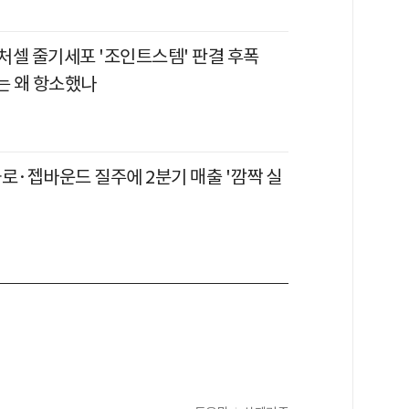
이처셀 줄기세포 '조인트스템' 판결 후폭
 왜 항소했나
로·젭바운드 질주에 2분기 매출 '깜짝 실