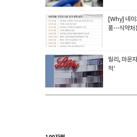
[Why] 네
풍…식약처는
릴리, 마운자
적'
100자평