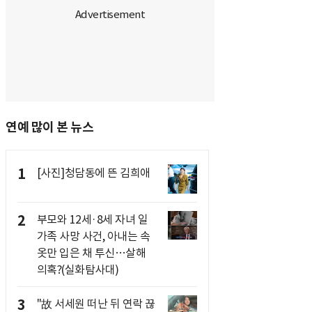
연예 많이 본 뉴스
1
[사진]청담동에 뜬 김희애
2
부모와 12세·8세 자녀 일
가족 사망 사건, 아내는 속
옷만 입은 채 투신…살해
의혹?(실화탐사대)
3
"故 서세원 떠난 뒤 연락 끊