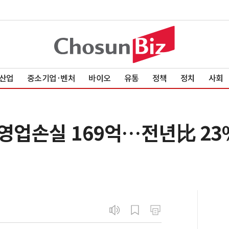
산업
중소기업·벤처
바이오
유통
정책
정치
사회
 영업손실 169억…전년比 23