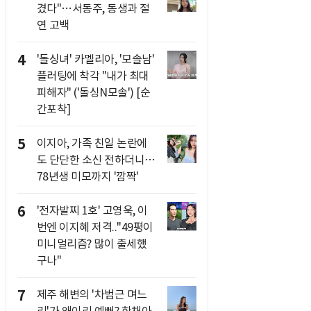
겼다"…서동주, 동생과 절
연 고백
4
'돌싱녀' 카멜리아, '모솔남'
플러팅에 착각 "내가 최대
피해자" ('돌싱N모솔') [순
간포착]
5
이지아, 가족 친일 논란에
도 단단한 소신 전하더니…
78년생 미모까지 '깜짝'
6
'전자발찌 1호' 고영욱, 이
번엔 이지혜 저격.."49평이
미니멀리즘? 많이 출세했
구나"
7
제주 해변의 '차범근 며느
리'가 왜이리 예뻐? 한채아,