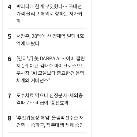
4
박리다매 한계 부딪혔나… 국내선
가격 올리고 해외로 향하는 저가커
피
5
서장훈, 28억에 산 양재역 빌딩 450
억에 내놨다
6
[인터뷰] 美 DARPA AI 사이버 챌린
지 1위 이끈 김태수 마이크로소프트
부사장 "AI 모델보다 중요한건 운영
체계와 거버넌스"
7
도수치료 막으니 신장분사·체외충
격파로… 비급여 '풍선효과'
8
'추진위원장 해임' 올림픽선수촌 재
건축… 송파구, 직무대행 체제 승인