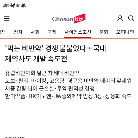
정책
정치
사회
국제
사이언스조선
문화
오피니언
'먹는 비만약' 경쟁 불붙었다…국내
제약사도 개발 속도전
유럽비만학회 달군 차세대 비만약
노보·릴리·바이킹, 고용량·경구용 비만약 데이터 앞세워
체중 감량 넘어 근손실·투약 편의성 경쟁
한미약품·HK이노엔·JW중외제약 임상 3상·상용화 속도