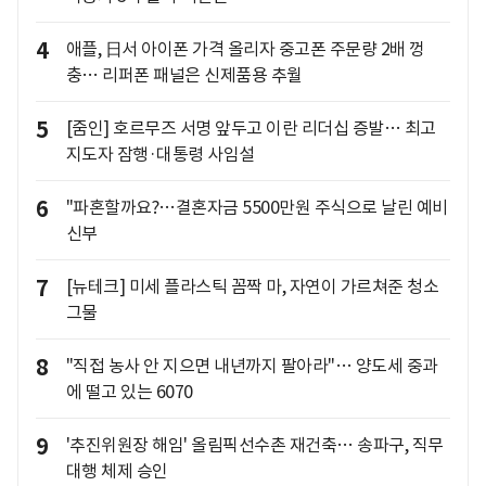
4
애플, 日서 아이폰 가격 올리자 중고폰 주문량 2배 껑
충… 리퍼폰 패널은 신제품용 추월
5
[줌인] 호르무즈 서명 앞두고 이란 리더십 증발… 최고
지도자 잠행·대통령 사임설
6
"파혼할까요?…결혼자금 5500만원 주식으로 날린 예비
신부
7
[뉴테크] 미세 플라스틱 꼼짝 마, 자연이 가르쳐준 청소
그물
8
"직접 농사 안 지으면 내년까지 팔아라"… 양도세 중과
에 떨고 있는 6070
9
'추진위원장 해임' 올림픽선수촌 재건축… 송파구, 직무
대행 체제 승인