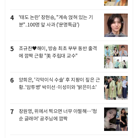
4
'태도 논란' 장현승, "계속 얹혀 있는 기
분"..100명 앞 사과 ('문명특급')
5
조규찬♥해이, 방송 최초 부부 동반 출격
에 깜짝 근황 "美 주립대 교수"
6
양희은, '각막이식 수술' 후 지팡이 짚은 근
황..'암투병' 박미선·이성미와 '밝은미소'
7
장원영, 위에서 찍으면 너무 아찔해…'청
순 글래머' 공주님에 깜짝