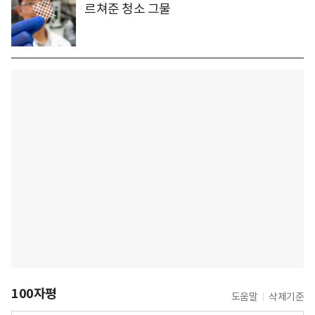
르쳐준 청소 그물
100자평
도움말
삭제기준