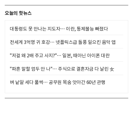
오늘의 핫뉴스
대통령도 못 만나는 지도자… 이란, 통제불능 빠졌다
전세계 3억명 귀 호강… 넷플릭스급 돌풍 일으킨 음악 앱
"저걸 왜 2배 주고 사지?"… 일본, 때아닌 아이폰 대란
"파혼 말할 엄두 안 나"… 주식으로 결혼자금 다 날린 女
벼 낱알 세다 풀썩… 공무원 목숨 앗아간 60년 관행