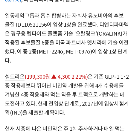
일동제약그룹과 흡수 합병하는 자회사 유노비아의 후보
물질 ID110521156이 임상 1상을 완료했다. 디앤디파마텍
은 경구용 펩타이드 플랫폼 기술 '오랄링크'(ORALINK)가
적용된 후보물질 6종을 미국 파트너사 멧세라에 기술 이전
했다. 이 중 2종(MET-224o, MET-097o)이 임상 1상 단계
다.
셀트리온
(199,300원 ▲ 4,300 2.21%)
은 기존 GLP-1 1·2
중 작용제보다 뛰어난 비만약 개발을 위해 4개 수용체를
겨냥한 4중 작용제와 먹는 약을 투 트랙으로 개발하는 데
도전하고 있다. 현재 전임상 단계로, 2027년에 임상시험계
획(IND)을 제출할 계획이다.
현재 시중에 나온 비만약은 주 1회 주사하거나 매일 먹는