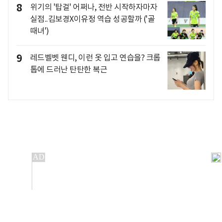
8
위기의 '탑걸' 어쩌나, 전반 시작하자마자
실점..김보경X이유정 역습 성공할까 ('골
때녀')
9
레드벨벳 웬디, 이런 옷 입고 연습을? 크롭
톱에 드러난 탄탄한 복근
개인정보처리방침
앱설치(Android)
본 사이트의 주가 시세정보는 정보 제공 목적이며, 오류가
발생하거나 지연될 수 있습니다.