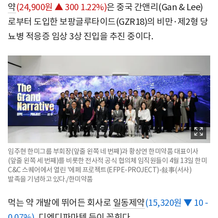
약
(24,900원 ▲ 300 1.22%)
은 중국 간앤리(Gan & Lee)
로부터 도입한 보팡글루타이드(GZR18)의 비만·제2형 당
뇨병 적응증 임상 3상 진입을 추진 중이다.
임주현 한미그룹 부회장(앞줄 왼쪽 네 번째)과 황상연 한미약품 대표이사
(앞줄 왼쪽 세 번째)를 비롯한 전사적 공식 협의체 임직원들이 4월 13일 한미
C&C 스퀘어에서 열린 '에페 프로젝트(EFPE-PROJECT)-敍事(서사)
발족을 기념하고 있다./한미약품
먹는 약 개발에 뛰어든 회사로
일동제약
(15,320원 ▼ 10 -
0.07%)
, 디엔디파마텍 등이 꼽힌다.