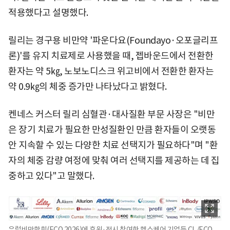
적용했다고 설명했다.
릴리는 경구용 비만약 '파운다요(Foundayo·오포글리프
론)'를 유지 치료제로 사용했을 때, 젭바운드에서 전환한
환자는 약 5㎏, 노보노디스크 위고비에서 전환한 환자는
약 0.9㎏의 체중 증가만 나타났다고 밝혔다.
켄네스 커스터 릴리 심혈관·대사질환 부문 사장은 "비만
은 장기 치료가 필요한 만성질환인 만큼 환자들이 오랫동
안 지속할 수 있는 다양한 치료 선택지가 필요하다"며 "환
자의 체중 감량 여정에 맞춰 여러 선택지를 제공하는 데 집
중하고 있다"고 말했다.
유럽비만학회(ECO 2026)에 후원·전시 참여한 헬스케어 기업들 CI. /ECO