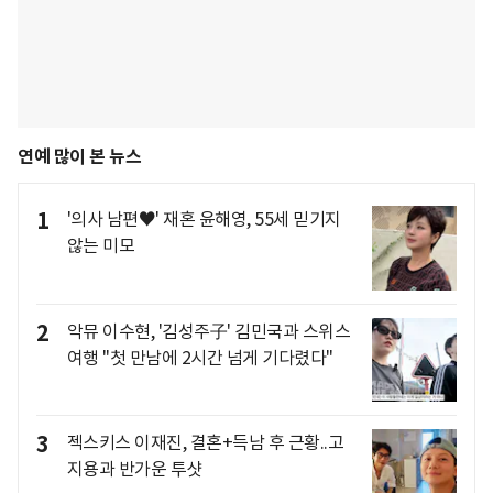
연예 많이 본 뉴스
1
'의사 남편♥' 재혼 윤해영, 55세 믿기지
않는 미모
2
악뮤 이수현, '김성주子' 김민국과 스위스
여행 "첫 만남에 2시간 넘게 기다렸다"
3
젝스키스 이재진, 결혼+득남 후 근황..고
지용과 반가운 투샷