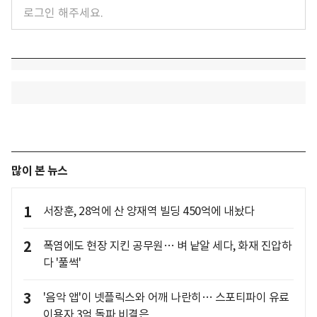
많이 본 뉴스
1
서장훈, 28억에 산 양재역 빌딩 450억에 내놨다
2
폭염에도 현장 지킨 공무원… 벼 낱알 세다, 화재 진압하
다 '풀썩'
3
'음악 앱'이 넷플릭스와 어깨 나란히… 스포티파이 유료
이용자 3억 돌파 비결은