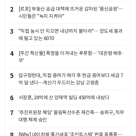
2
[르포] 부동산 공급 대책에 뜨거운 감자된 '용산공원'…
시민들은 "녹지 지켜야"
3
"직접 농사 안 지으면 내년까지 팔아라"… 양도세 중과
에 떨고 있는 6070
4
[주간 특산물] 폭염을 이겨내는 푸릇함… '대관령 배추·
무'
5
압구정현대, 직접 증여가 매각 후 현금 증여보다 세금 7
억 덜 낸다…계산기 두드리는 강남 고령층
6
서장훈, 28억에 산 양재역 빌딩 450억에 내놨다
7
'추진위원장 해임' 올림픽선수촌 재건축… 송파구, 직무
대행 체제 승인
8
[Why] 네이처셀 줄기세포 '조인트스템' 판결 후폭풍…