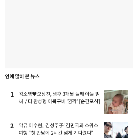
연예 많이 본 뉴스
1
김소영♥오상진, 생후 3개월 둘째 아들 벌
써부터 완성형 이목구비 '깜짝' [순간포착]
2
악뮤 이수현, '김성주子' 김민국과 스위스
여행 "첫 만남에 2시간 넘게 기다렸다"