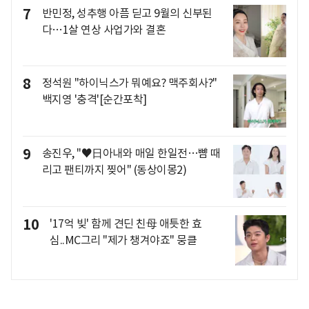
7
반민정, 성추행 아픔 딛고 9월의 신부된
다…1살 연상 사업가와 결혼
8
정석원 "하이닉스가 뭐예요? 맥주회사?"
백지영 '충격'[순간포착]
9
송진우, "♥日아내와 매일 한일전…뺨 때
리고 팬티까지 찢어" (동상이몽2)
10
'17억 빚' 함께 견딘 친母 애틋한 효
심..MC그리 "제가 챙겨야죠" 뭉클