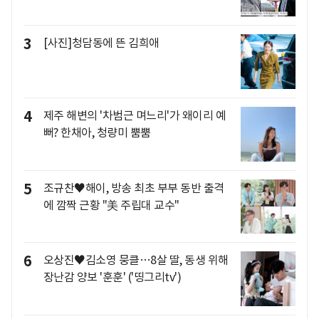
3
[사진]청담동에 뜬 김희애
4
제주 해변의 '차범근 며느리'가 왜이리 예
뻐? 한채아, 청량미 뿜뿜
5
조규찬♥해이, 방송 최초 부부 동반 출격
에 깜짝 근황 "美 주립대 교수"
6
오상진♥김소영 뭉클…8살 딸, 동생 위해
장난감 양보 '훈훈' ('띵그리tv')