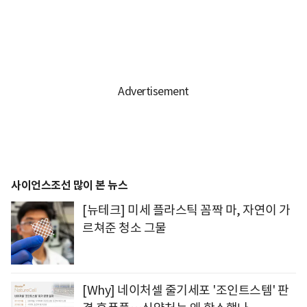
사이언스조선 많이 본 뉴스
[뉴테크] 미세 플라스틱 꼼짝 마, 자연이 가
르쳐준 청소 그물
[Why] 네이처셀 줄기세포 '조인트스템' 판