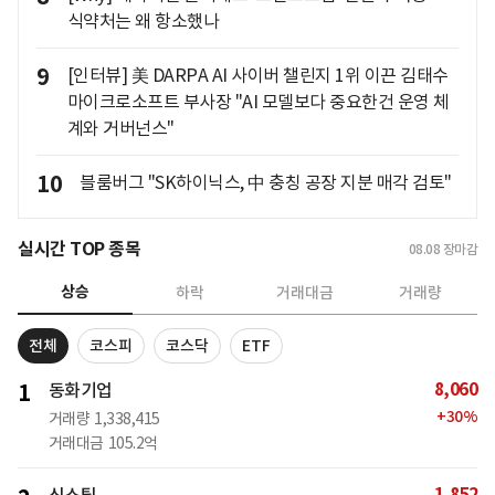
식약처는 왜 항소했나
9
[인터뷰] 美 DARPA AI 사이버 챌린지 1위 이끈 김태수
마이크로소프트 부사장 "AI 모델보다 중요한건 운영 체
계와 거버넌스"
10
블룸버그 "SK하이닉스, 中 충칭 공장 지분 매각 검토"
실시간 TOP 종목
08.08
장마감
상승
하락
거래대금
거래량
전체
코스피
코스닥
ETF
8,060
1
동화기업
+
30
%
거래량
1,338,415
거래대금
105.2억
1,852