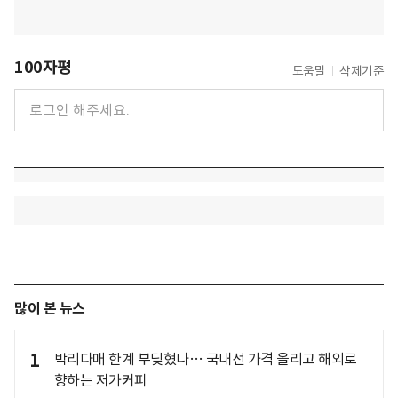
100자평
도움말
삭제기준
많이 본 뉴스
1
박리다매 한계 부딪혔나… 국내선 가격 올리고 해외로
향하는 저가커피