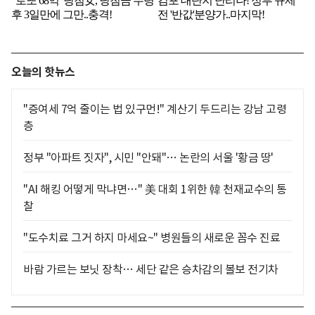
오늘의 핫뉴스
"증여세 7억 줄이는 법 있구먼!" 계산기 두드리는 강남 고령
층
정부 "아파트 짓자", 시민 "안돼"… 논란의 서울 '황금 땅'
"AI 해킹 어떻게 막냐면…" 美 대회 1위한 韓 천재교수의 통
찰
"도수치료 그거 하지 마세요~" 병원들의 새로운 꼼수 진료
바람 가르는 보닛 장착… 세단 같은 승차감의 볼보 전기차