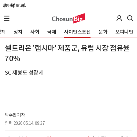
정책
정치
사회
국제
사이언스조선
문화
오피니언
셀트리온 '램시마' 제품군, 유럽 시장 점유율
70%
SC 제형도 성장세
박수현 기자
입력
2026.05.14. 09:37