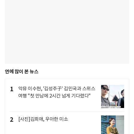
연예 많이 본 뉴스
1
악뮤 이수현, '김성주子' 김민국과 스위스
여행 "첫 만남에 2시간 넘게 기다렸다"
2
[사진]김희애, 우아한 미소