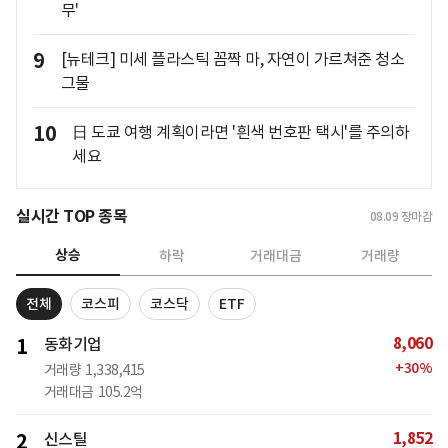
무'
9
[뉴테크] 미세 플라스틱 꼼짝 마, 자연이 가르쳐준 청소
그물
10
日 도쿄 여행 계획이라면 '흰색 번호판 택시'를 주의하
세요
실시간 TOP 종목
08.09
장마감
상승
하락
거래대금
거래량
전체
코스피
코스닥
ETF
8,060
1
동화기업
+
30
%
거래량
1,338,415
거래대금
105.2억
1,852
2
신스틸