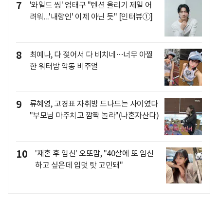
7
'와일드 씽' 엄태구 "텐션 올리기 제일 어
려워...'내향인' 이제 아닌 듯" [인터뷰①]
8
최예나, 다 젖어서 다 비치네…너무 아찔
한 워터밤 악동 비주얼
9
류혜영, 고경표 자취방 드나드는 사이였다
"부모님 마주치고 깜짝 놀라"(나혼자산다)
10
'재혼 후 임신' 오또맘, "40살에 또 임신
하고 싶은데 입덧 탓 고민돼"