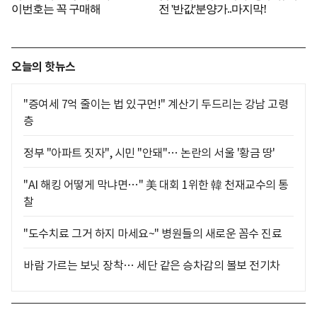
오늘의 핫뉴스
"증여세 7억 줄이는 법 있구먼!" 계산기 두드리는 강남 고령
층
정부 "아파트 짓자", 시민 "안돼"… 논란의 서울 '황금 땅'
"AI 해킹 어떻게 막냐면…" 美 대회 1위한 韓 천재교수의 통
찰
"도수치료 그거 하지 마세요~" 병원들의 새로운 꼼수 진료
바람 가르는 보닛 장착… 세단 같은 승차감의 볼보 전기차