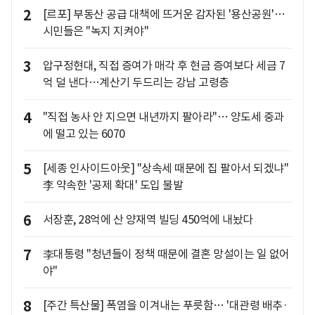
2
[르포] 부동산 공급 대책에 뜨거운 감자된 '용산공원'…
시민들은 "녹지 지켜야"
3
압구정현대, 직접 증여가 매각 후 현금 증여보다 세금 7
억 덜 낸다…계산기 두드리는 강남 고령층
4
"직접 농사 안 지으면 내년까지 팔아라"… 양도세 중과
에 떨고 있는 6070
5
[세종 인사이드아웃] "상속세 때문에 집 팔아서 되겠냐"
李 약속한 '공제 확대' 도입 불발
6
서장훈, 28억에 산 양재역 빌딩 450억에 내놨다
7
李대통령 "청년들이 정책 때문에 결혼 망설이는 일 없어
야"
8
[주간 특산물] 폭염을 이겨내는 푸릇함… '대관령 배추·