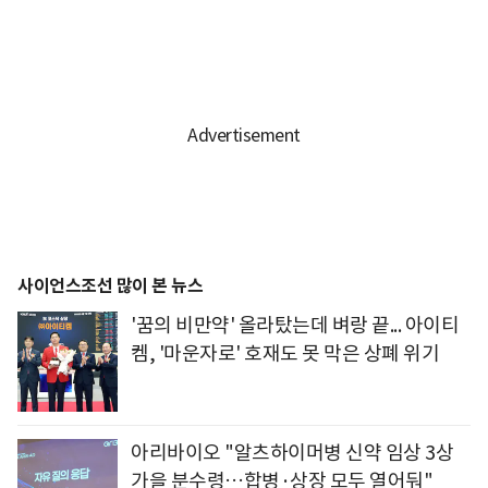
사이언스조선 많이 본 뉴스
'꿈의 비만약' 올라탔는데 벼랑 끝... 아이티
켐, '마운자로' 호재도 못 막은 상폐 위기
아리바이오 "알츠하이머병 신약 임상 3상
가을 분수령…합병·상장 모두 열어둬"