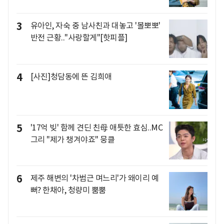
3
유아인, 자숙 중 남사친과 대놓고 '볼뽀뽀'
반전 근황.."사랑할게"[핫피플]
4
[사진]청담동에 뜬 김희애
5
'17억 빚' 함께 견딘 친母 애틋한 효심..MC
그리 "제가 챙겨야죠" 뭉클
6
제주 해변의 '차범근 며느리'가 왜이리 예
뻐? 한채아, 청량미 뿜뿜