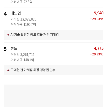
거래대금
22.3억
9,940
4
매드업
+
29.93
%
거래량
13,028,020
거래대금
1190.7억
AI 기술 활용한 광고 효율 개선 기대감
4,775
5
본느
+
29.93
%
거래량
3,261,711
거래대금
148.4억
구미현 전 아워홈 회장 경영권 인수