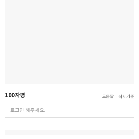
100자평
도움말
삭제기준