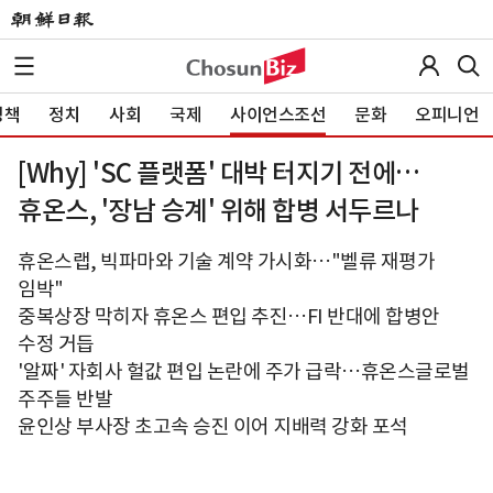
정책
정치
사회
국제
사이언스조선
문화
오피니언
[Why] 'SC 플랫폼' 대박 터지기 전에…
휴온스, '장남 승계' 위해 합병 서두르나
휴온스랩, 빅파마와 기술 계약 가시화…"벨류 재평가
임박"
중복상장 막히자 휴온스 편입 추진…FI 반대에 합병안
수정 거듭
'알짜' 자회사 헐값 편입 논란에 주가 급락…휴온스글로벌
주주들 반발
윤인상 부사장 초고속 승진 이어 지배력 강화 포석