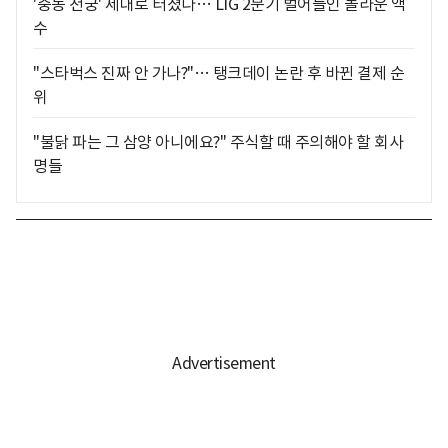
'중동 천궁' 제대로 터졌다… LIG 2분기 벌어들인 놀라운 액
수
"스타벅스 진짜 안 가나?"… 탱크데이 논란 후 바뀐 결제 순
위
"불닭 파는 그 삼양 아니에요?" 주식할 때 주의해야 할 회사
명들