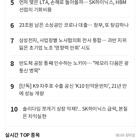
5
먼저 맺은 LTA, 손해로 돌아올까… SK하이닉스, HBM
선점의 기회비용
6
23조원 남은 소상공인 코로나 대출… 정부, 또 탕감하나
7
삼성전자, 사업장별 노사협의회 전사 통합… 과반 지위
잃은 초기업 노조 '영향력 만회' 시도
8
반도체 공장 통째 인수하는 노키아… "메모리 다음은 광
통신 병목"
9
[단독] K9 자주포 수출 공신 'K10 탄약운반차', 21년 만
에 성능 개량
10
솔리다임 쪼개기 상장 악재?... SK하이닉스 급락, 본질
은 차익실현
실시간 TOP 종목
08.06
장마감