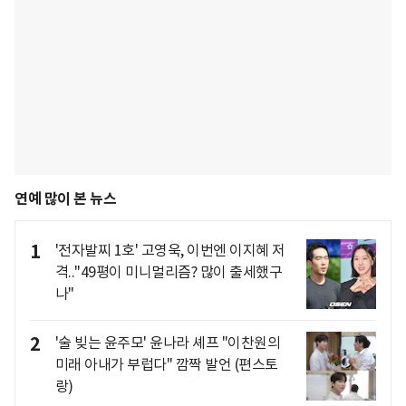
연예 많이 본 뉴스
1
'전자발찌 1호' 고영욱, 이번엔 이지혜 저
격.."49평이 미니멀리즘? 많이 출세했구
나"
2
'술 빚는 윤주모' 윤나라 셰프 "이찬원의
미래 아내가 부럽다" 깜짝 발언 (편스토
랑)