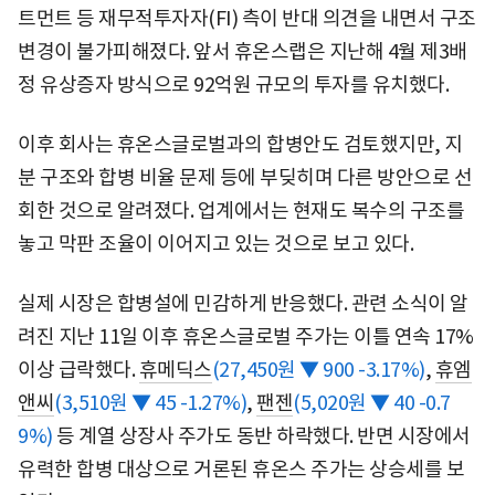
트먼트 등 재무적투자자(FI) 측이 반대 의견을 내면서 구조
변경이 불가피해졌다. 앞서 휴온스랩은 지난해 4월 제3배
정 유상증자 방식으로 92억원 규모의 투자를 유치했다.
이후 회사는 휴온스글로벌과의 합병안도 검토했지만, 지
분 구조와 합병 비율 문제 등에 부딪히며 다른 방안으로 선
회한 것으로 알려졌다. 업계에서는 현재도 복수의 구조를
놓고 막판 조율이 이어지고 있는 것으로 보고 있다.
실제 시장은 합병설에 민감하게 반응했다. 관련 소식이 알
려진 지난 11일 이후 휴온스글로벌 주가는 이틀 연속 17%
이상 급락했다.
휴메딕스
(27,450원 ▼ 900 -3.17%)
,
휴엠
앤씨
(3,510원 ▼ 45 -1.27%)
,
팬젠
(5,020원 ▼ 40 -0.7
9%)
등 계열 상장사 주가도 동반 하락했다. 반면 시장에서
유력한 합병 대상으로 거론된 휴온스 주가는 상승세를 보