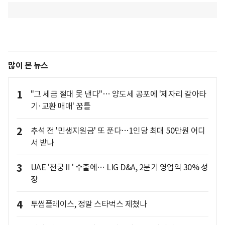
많이 본 뉴스
1
"그 세금 절대 못 낸다"… 양도세 공포에 '제자리 갈아타
기·교환 매매' 꿈틀
2
추석 전 '민생지원금' 또 푼다…1인당 최대 50만원 어디
서 받나
3
UAE '천궁Ⅱ' 수출에… LIG D&A, 2분기 영업익 30% 성
장
4
투썸플레이스, 정말 스타벅스 제쳤나