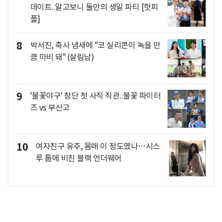
데이트..알고보니 둘만의 생일 파티 [핫피
플]
8
박서진, 축사 냄새에 "코 실리콘이 녹을 만
큼 마비 돼" (살림남)
9
'불꽃야구' 창단 첫 사직 직관..불꽃 파이터
즈 vs 부산고
10
여자친구 유주, 몸매 이 정도였나…시스
루 톱에 비친 블랙 언더웨어