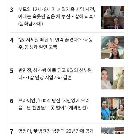
3
부모와 12세·8세 자녀 일가족 사망 사건,
아내는 속옷만 입은 채 투신…살해 의혹?
(실화탐사대)
4
"故 서세원 떠난 뒤 연락 끊겼다"…서동
주, 동생과 절연 고백
5
반민정, 성추행 아픔 딛고 9월의 신부된
다…1살 연상 사업가와 결혼
6
브라이언, '100억 탕진' 서인영에 부러
움.."난 천만원도 못 벌어" (개과천선)
7
염정아, ♥병원장 남편과 20년만에 공개