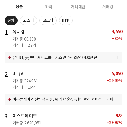
상승
하락
거래대금
거래량
전체
코스피
코스닥
ETF
4,550
1
유니켐
+
30
%
거래량
60,138
거래대금
2.7억
유니켐, 美 루미아 테크놀로지스 인수…85억7400만원
5,050
2
비큐AI
+
29.99
%
거래량
324,951
거래대금
16억
비즈플레이와 전략적 제휴, AI 기반 출장·경비 관리 서비스 고도화
928
3
이스트에이드
+
29.97
%
거래량
2,620,951