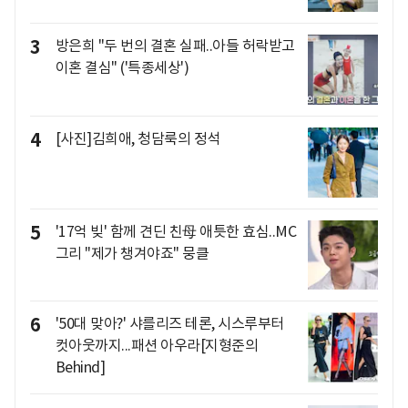
3
방은희 "두 번의 결혼 실패..아들 허락받고
이혼 결심" ('특종세상')
4
[사진]김희애, 청담룩의 정석
5
'17억 빚' 함께 견딘 친母 애틋한 효심..MC
그리 "제가 챙겨야죠" 뭉클
6
'50대 맞아?' 샤를리즈 테론, 시스루부터
컷아웃까지...패션 아우라[지형준의
Behind]