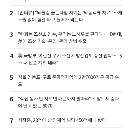
2
[인터뷰] "뇌졸중 골든타임 지키는 '뇌동맥류 치료'"…개
두술 없이 혈관 타고 들어가 막는다
3
"한화는 조선소 인수, 우리는 노하우를 판다"… HD현대,
美에 조선 기술·운영·관리 방법 수출
4
美 국방부, 이란전 무기 소진에 방산업체 증산 압박… "3
주 내 납품 계획 내라"
5
서울 영등포·구로 준공업지역에 2만7000가구 공급 속
도
6
"직접 농사 안 지으면 내년까지 팔아라"… 양도세 중과
에 떨고 있는 6070
7
서장훈, 28억에 산 양재역 빌딩 450억에 내놨다