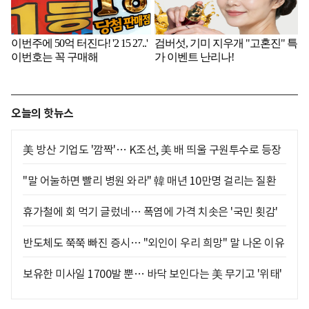
오늘의 핫뉴스
美 방산 기업도 '깜짝'… K조선, 美 배 띄울 구원투수로 등장
"말 어눌하면 빨리 병원 와라" 韓 매년 10만명 걸리는 질환
휴가철에 회 먹기 글렀네… 폭염에 가격 치솟은 '국민 횟감'
반도체도 쭉쭉 빠진 증시… "외인이 우리 희망" 말 나온 이유
보유한 미사일 1700발 뿐… 바닥 보인다는 美 무기고 '위태'