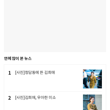
연예 많이 본 뉴스
1
[사진]청담동에 뜬 김희애
2
[사진]김희애, 우아한 미소