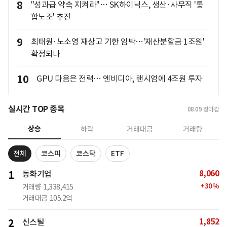
8
"성과급 약속 지켜라"… SK하이닉스, 생산·사무직 '통
합노조' 추진
9
최태원·노소영 재상고 기한 임박…'재산분할금 1조원'
확정되나
10
GPU 다음은 전력… 엔비디아, 랜시엄에 4조원 투자
실시간 TOP 종목
08.09
장마감
상승
하락
거래대금
거래량
전체
코스피
코스닥
ETF
8,060
1
동화기업
+
30
%
거래량
1,338,415
거래대금
105.2억
1,852
2
신스틸