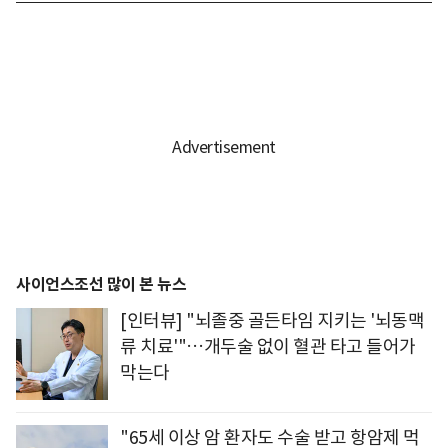
사이언스조선 많이 본 뉴스
[인터뷰] "뇌졸중 골든타임 지키는 '뇌동맥
류 치료'"…개두술 없이 혈관 타고 들어가
막는다
"65세 이상 암 환자도 수술 받고 항암제 먹