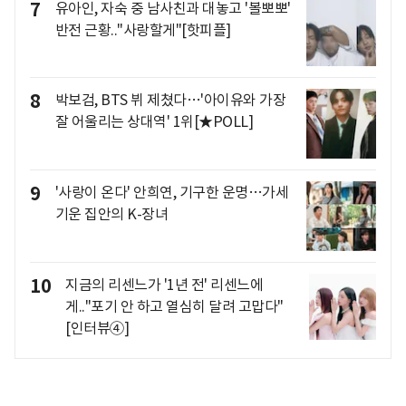
7
유아인, 자숙 중 남사친과 대놓고 '볼뽀뽀'
반전 근황.."사랑할게"[핫피플]
8
박보검, BTS 뷔 제쳤다…'아이유와 가장
잘 어울리는 상대역' 1위[★POLL]
9
'사랑이 온다' 안희연, 기구한 운명…가세
기운 집안의 K-장녀
10
지금의 리센느가 '1년 전' 리센느에
게.."포기 안 하고 열심히 달려 고맙다"
[인터뷰④]