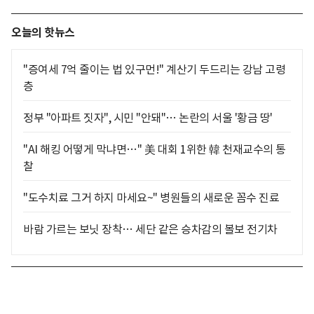
오늘의 핫뉴스
"증여세 7억 줄이는 법 있구먼!" 계산기 두드리는 강남 고령
층
정부 "아파트 짓자", 시민 "안돼"… 논란의 서울 '황금 땅'
"AI 해킹 어떻게 막냐면…" 美 대회 1위한 韓 천재교수의 통
찰
"도수치료 그거 하지 마세요~" 병원들의 새로운 꼼수 진료
바람 가르는 보닛 장착… 세단 같은 승차감의 볼보 전기차