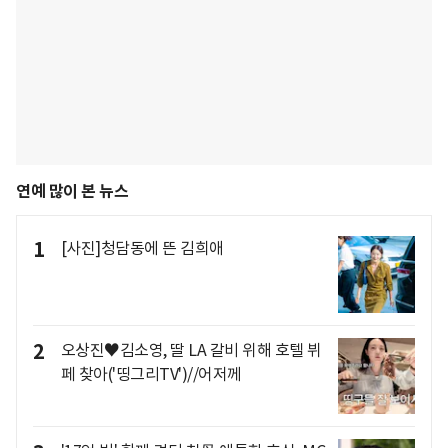
연예 많이 본 뉴스
1
[사진]청담동에 뜬 김희애
2
오상진♥김소영, 딸 LA 갈비 위해 호텔 뷔
페 찾아('띵그리TV')//어저께