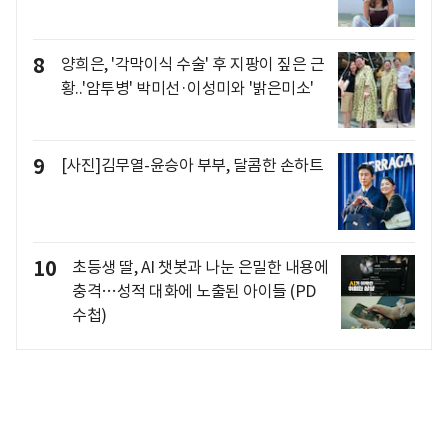
8
양희은, '각막이식 수술' 후 지팡이 짚은 근
황..'암투병' 박미선·이성미와 '밝은미소'
9
[사진]김무열-윤승아 부부, 달콤한 손하트
10
초등생 딸, AI 챗봇과 나눈 은밀한 내용에
충격…성적 대화에 노출된 아이들 (PD
수첩)