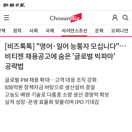
정책
정치
사회
국제
사이언스조선
문화
오피니언
[비즈톡톡] "영어·일어 능통자 모십니다"…
비티젠 채용공고에 숨은 '글로벌 빅파마'
공략법
글로벌 PM 채용 확대…고객 대응 조직 강화
850억원 정책자금 바탕으로 생산설비 증설
고농도 배양 기술로 다품종 소량 생산 경쟁력 확보
실적 성장·운영 효율화 맞물리며 IPO 기대감