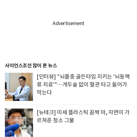
사이언스조선 많이 본 뉴스
[인터뷰] "뇌졸중 골든타임 지키는 '뇌동맥
류 치료'"…개두술 없이 혈관 타고 들어가
막는다
[뉴테크] 미세 플라스틱 꼼짝 마, 자연이 가
르쳐준 청소 그물