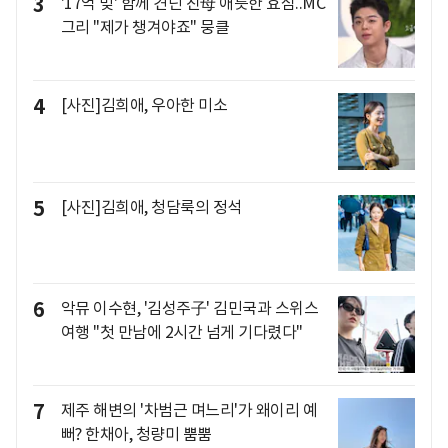
3
'17억 빚' 함께 견딘 친母 애틋한 효심..MC
그리 "제가 챙겨야죠" 뭉클
4
[사진]김희애, 우아한 미소
5
[사진]김희애, 청담룩의 정석
6
악뮤 이수현, '김성주子' 김민국과 스위스
여행 "첫 만남에 2시간 넘게 기다렸다"
7
제주 해변의 '차범근 며느리'가 왜이리 예
뻐? 한채아, 청량미 뿜뿜