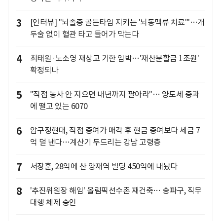
3
[인터뷰] "뇌졸중 골든타임 지키는 '뇌동맥류 치료'"…개
두술 없이 혈관 타고 들어가 막는다
4
최태원·노소영 재상고 기한 임박…'재산분할금 1조원'
확정되나
5
"직접 농사 안 지으면 내년까지 팔아라"… 양도세 중과
에 떨고 있는 6070
6
압구정현대, 직접 증여가 매각 후 현금 증여보다 세금 7
억 덜 낸다…계산기 두드리는 강남 고령층
7
서장훈, 28억에 산 양재역 빌딩 450억에 내놨다
8
'추진위원장 해임' 올림픽선수촌 재건축… 송파구, 직무
대행 체제 승인