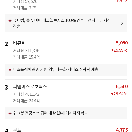
+
30
%
거래량
59,526
거래대금
2.7억
유니켐, 美 루미아 테크놀로지스 100% 인수…전자피부 시장
진출
5,050
2
비큐AI
+
29.99
%
거래량
311,376
거래대금
15.4억
비즈플레이와 AI 기반 업무자동화 서비스 전략적 제휴
6,510
3
피앤에스로보틱스
+
29.94
%
거래량
401,142
거래대금
24.4억
워크봇 건강보험 급여 대상 18세 이하까지 확대
4,775
4
본느