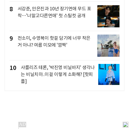
8
서강준, 안은진과 10년 장기연애 무드 포
착…'너말고다른연애' 첫 스틸컷 공개
9
전소미, 수영복이 핫걸 담기에 너무 작은
거 아냐? 여름 미모에 '깜짝'
10
샤를리즈 테론, '박진영 비닐바지' 생각나
는 비닐치마..이걸 이렇게 소화해? [핫피
플]