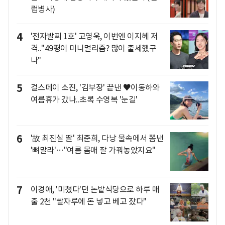
럽병사)
4
'전자발찌 1호' 고영욱, 이번엔 이지혜 저
격.."49평이 미니멀리즘? 많이 출세했구
나"
5
걸스데이 소진, '김부장' 끝낸 ♥이동하와
여름휴가 갔나..초록 수영복 '눈길'
6
'故 최진실 딸' 최준희, 다낭 물속에서 뽐낸
'뼈말라'…"여름 몸매 잘 가꿔놓았지요"
7
이경애, '미쳤다'던 논밭식당으로 하루 매
출 2천 "쌀자루에 돈 넣고 베고 잤다"