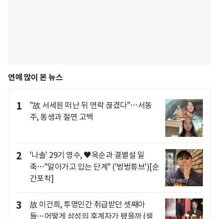
연예 많이 본 뉴스
1
"故 서세원 떠난 뒤 연락 끊겼다"…서동
주, 동생과 절연 고백
2
'나솔' 29기 영수, ♥옥순과 결별설 일
축…"알아가고 있는 단계" ('벙벙튜브')[순
간포착]
3
故 이건희, 투명인간 취급받던 셋째아
들…어떻게 삼성의 후계자가 됐을까 (셀