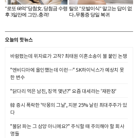
오늘의 핫뉴스
바람폈는데 위자료가 고작? 최태원 이혼소송이 불 붙인 논쟁
"엔비디아에 올인했는데 이런…" SK하이닉스가 예상치 못
한 변수
"닭다리 먹은 남친, 징역 몇년?" 요즘 대세라는 '재판장'
韓 증시 폭락한 '악몽의 그날', 지분 25% 날린 최대주주가 있
다
"불닭 파는 그 삼양 아니에요?" 주식할 때 주의해야 할 회사
명들