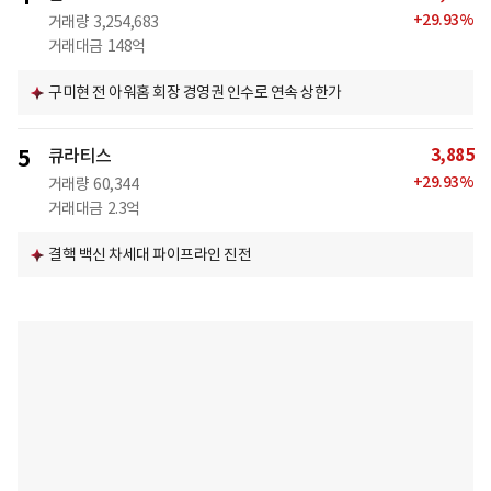
+
29.93
%
거래량
3,254,683
거래대금
148억
구미현 전 아워홈 회장 경영권 인수로 연속 상한가
3,885
5
큐라티스
+
29.93
%
거래량
60,344
거래대금
2.3억
결핵 백신 차세대 파이프라인 진전