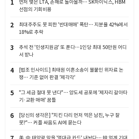
1
먼저 맺은 LTA, 손해로 돌아올까… SK하이닉스, HBM
선점의 기회비용
2
최대주주도 못 피한 '반대매매' 폭탄… 지분율 42%에서
18%로 추락
3
추석 전 '민생지원금' 또 푼다…1인당 최대 50만원 어디
서 받나
4
[법조 인사이드] 최태원 이혼소송이 불붙인 위자료 논
쟁… 기준 없어 판결 '제각각'
5
"그 세금 절대 못 낸다"… 양도세 공포에 '제자리 갈아타
기·교환 매매' 꿈틀
6
[당신의 생각은] "치킨 다리 먼저 먹은 남친, 누구 잘
못?"… 커플 싸움도 AI에 묻는다
7
美, 中 태양광 막을 '역대급 카드' 내놨다… 韓 업계 기대