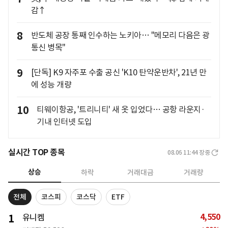
감↑
8
반도체 공장 통째 인수하는 노키아… "메모리 다음은 광
통신 병목"
9
[단독] K9 자주포 수출 공신 'K10 탄약운반차', 21년 만
에 성능 개량
10
티웨이항공, '트리니티' 새 옷 입었다… 공항 라운지·
기내 인터넷 도입
실시간 TOP 종목
08.06 11:44
장중
상승
하락
거래대금
거래량
전체
코스피
코스닥
ETF
4,550
1
유니켐