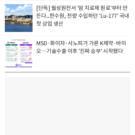
[단독] 월성원전서 '암 치료제 원료'부터 만
든다...한수원, 전량 수입하던 'Lu-177′ 국내
첫 상업 생산
MSD·화이자·사노피가 가른 K제약·바이
오…기술수출 이후 '진짜 승부' 시작됐다