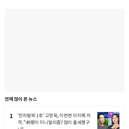
연예 많이 본 뉴스
1
'전자발찌 1호' 고영욱, 이번엔 이지혜 저
격.."49평이 미니멀리즘? 많이 출세했구