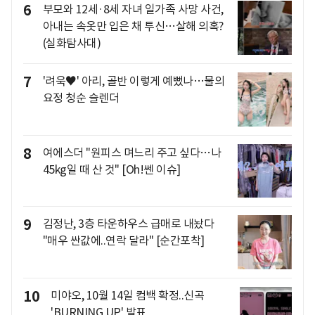
6
부모와 12세·8세 자녀 일가족 사망 사건,
아내는 속옷만 입은 채 투신…살해 의혹?
(실화탐사대)
7
'려욱♥' 아리, 골반 이렇게 예뻤나…물의
요정 청순 슬렌더
8
여에스더 "원피스 며느리 주고 싶다…나
45kg일 때 산 것" [Oh!쎈 이슈]
9
김정난, 3층 타운하우스 급매로 내놨다
"매우 싼값에..연락 달라" [순간포착]
10
미야오, 10월 14일 컴백 확정..신곡
'BURNING UP' 발표