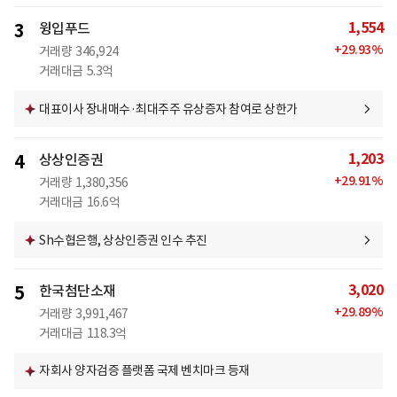
1,554
3
윙입푸드
+
29.93
%
거래량
346,924
거래대금
5.3억
대표이사 장내매수·최대주주 유상증자 참여로 상한가
1,203
4
상상인증권
+
29.91
%
거래량
1,380,356
거래대금
16.6억
Sh수협은행, 상상인증권 인수 추진
3,020
5
한국첨단소재
+
29.89
%
거래량
3,991,467
거래대금
118.3억
자회사 양자검증 플랫폼 국제 벤치마크 등재