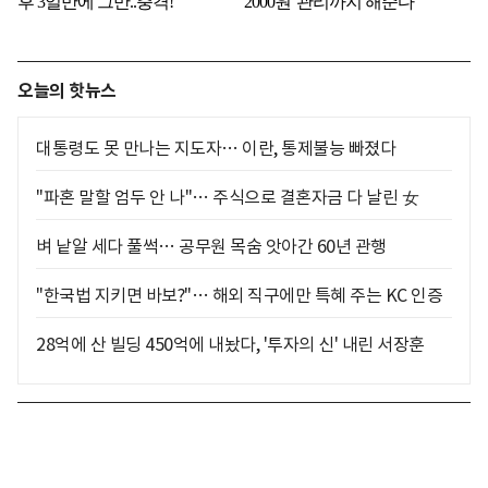
오늘의 핫뉴스
대통령도 못 만나는 지도자… 이란, 통제불능 빠졌다
"파혼 말할 엄두 안 나"… 주식으로 결혼자금 다 날린 女
벼 낱알 세다 풀썩… 공무원 목숨 앗아간 60년 관행
"한국법 지키면 바보?"… 해외 직구에만 특혜 주는 KC 인증
28억에 산 빌딩 450억에 내놨다, '투자의 신' 내린 서장훈