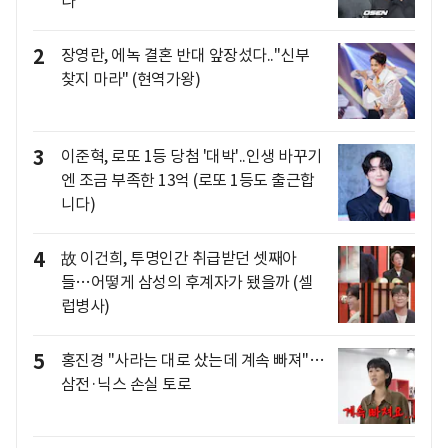
나"
2
장영란, 에녹 결혼 반대 앞장섰다.."신부
찾지 마라" (현역가왕)
3
이준혁, 로또 1등 당첨 '대박'..인생 바꾸기
엔 조금 부족한 13억 (로또 1등도 출근합
니다)
4
故 이건희, 투명인간 취급받던 셋째아
들…어떻게 삼성의 후계자가 됐을까 (셀
럽병사)
5
홍진경 "사라는 대로 샀는데 계속 빠져"…
삼전·닉스 손실 토로