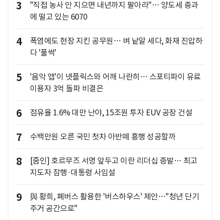
3
"직접 농사 안 지으면 내년까지 팔아라"… 양도세 중과
에 떨고 있는 6070
4
폭염에도 현장 지킨 공무원… 벼 낱알 세다, 화재 진압하
다 '풀썩'
5
'음악 앱'이 넷플릭스와 어깨 나란히… 스포티파이 유료
이용자 3억 돌파 비결은
6
점유율 1.6% 대만 난야, 15조원 투자 EUV 공장 건설
7
수백만원 오른 국민 첫차 아반떼 흥행 성공할까
8
[줌인] 호르무즈 서명 앞두고 이란 리더십 증발… 최고
지도자 잠행·대통령 사임설
9
與 황희, 폐버스 활용한 '버스하우스' 제안…"청년 단기
주거 공간으로"